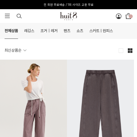
[온라인 익스클루시브] 온라인 회원 단독 40%
전체상품
레깅스
조거｜레거
팬츠
쇼츠
스커트ㅣ원피스
최신상품순