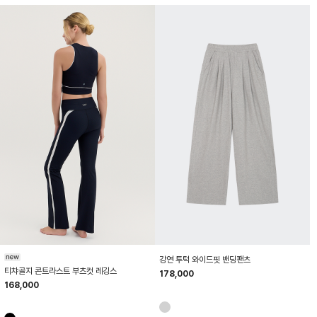
HTWLE6K51T
HTWPN6J80T
강연 투턱 와이드핏 밴딩팬츠
티챠골지 콘트라스트 부츠컷 레깅스
178,000
168,000