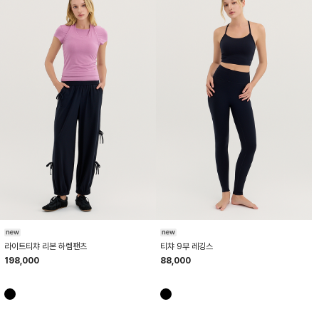
HTWPN6K05T
HTWLE6Z02T
라이트티챠 리본 하렘팬츠
티챠 9부 레깅스
198,000
88,000