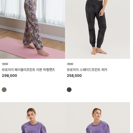
HTWPN6K04T
HTWLG6K02T
유로저지 페이즐리프린트 리본 하렘팬츠
유로저지 스웨이드프린트 레거
298,000
258,000