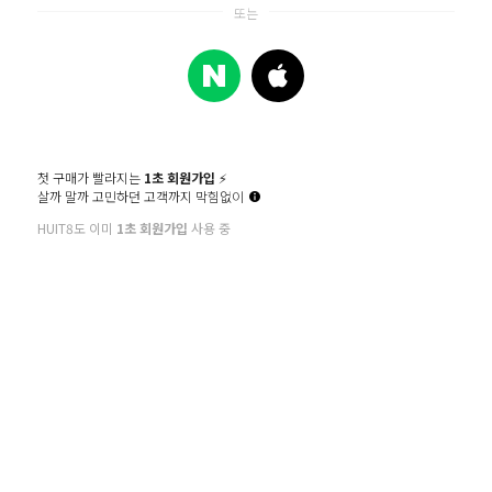
FAQ
상품문의
상품후기
주문조회
1544 - 6101
첫 구매가 빨라지는
1초 회원가입
⚡️
월~목 : 10:00~16:00 / 금 : 9:30~16:00
살까 말까 고민하던 고객까지 막힘없이
점심시간 : 12:00~13:00 (토,일,공휴일 휴무)
HUIT8도 이미
1초 회원가입
사용 중
회사소개
이용약관
개인정보처리방침
공지사항
상호
주식회사 그리티
대표자
문영우
주소
서울시 강남구 언주로 151길 7 주성빌딩 2-3층
사업자등록번호
109-81-59281
전화번호
1544-6101
이메일 주소
help@huit8.co.kr
통신판매업
강남5526호
[사업자정보확인]