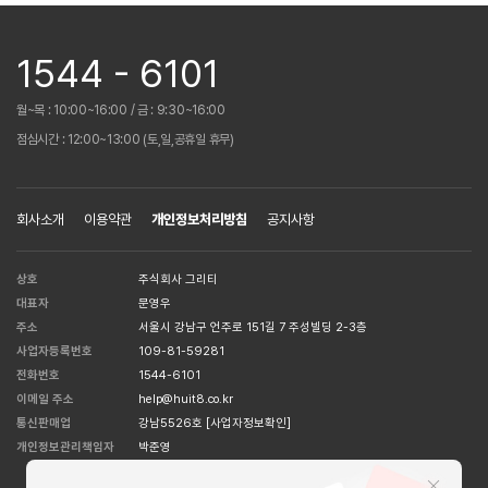
1544 - 6101
월~목 : 10:00~16:00 / 금 : 9:30~16:00
점심시간 : 12:00~13:00 (토,일,공휴일 휴무)
회사소개
이용약관
개인정보처리방침
공지사항
상호
주식회사 그리티
대표자
문영우
주소
서울시 강남구 언주로 151길 7 주성빌딩 2-3층
사업자등록번호
109-81-59281
전화번호
1544-6101
이메일 주소
help@huit8.co.kr
통신판매업
강남5526호
[사업자정보확인]
개인정보관리책임자
박준영