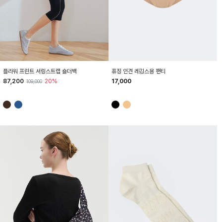
HTWBG6Z04T
HTWPT6Z03T
플라워 프린트 셔링스트랩 숄더백
퓨징 인견 레깅스용 팬티
87,200
20%
17,000
109,000