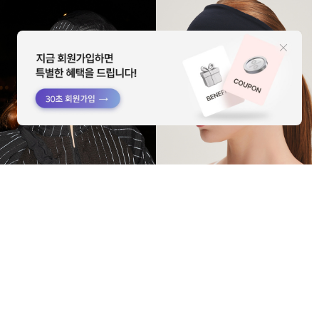
HTWCP6Z03T
HTWHB6Z02T
위뜨 에어핏 러닝캡
라이트티챠 포니테일 헤어밴드
69,000
19,000