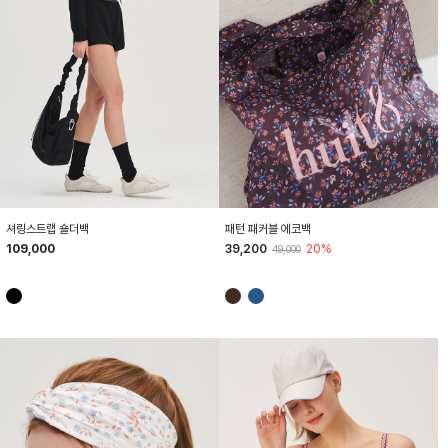
HTWBG6Z05T
HTWBG6Z01T
셔링스트랩 숄더백
패턴 패커블 에코백
109,000
39,200
20%
49,000