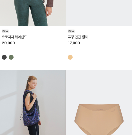
HTWHB6Z10T
HTWPT6Z04T
유로저지 헤어밴드
퓨징 인견 팬티
29,000
17,000