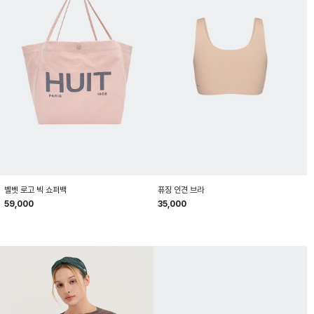
HTWBG5Z10T
HTWBR6Z01T
벨벳 로고 빅 쇼퍼백
퓨징 인견 브라
59,000
35,000