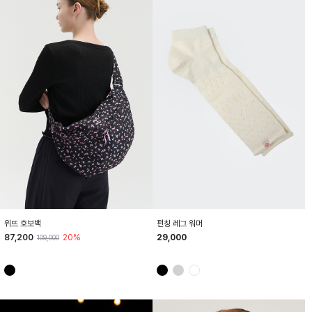
HTWBG6Z03T
HTWOC6Z02T
위뜨 호보백
펀칭 레그 워머
87,200
20%
29,000
109,000