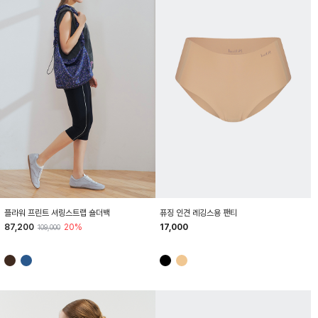
HTWBG6Z04T
HTWPT6Z03T
플라워 프린트 셔링스트랩 숄더백
퓨징 인견 레깅스용 팬티
87,200
20%
17,000
109,000