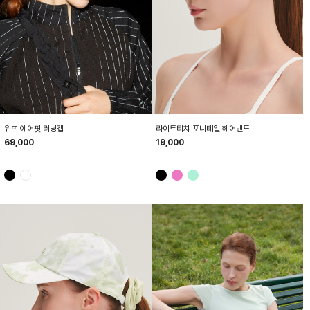
HTWCP6Z03T
HTWHB6Z02T
위뜨 에어핏 러닝캡
라이트티챠 포니테일 헤어밴드
69,000
19,000