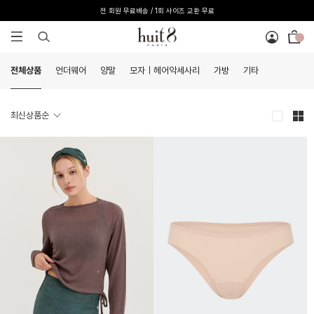
전 회원 무료배송 / 1회 사이즈 교환 무료
전체상품
언더웨어
양말
모자｜헤어악세사리
가방
기타
최신상품순