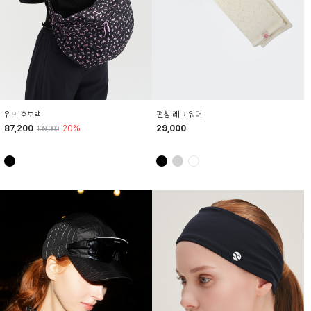
HTWBG6Z03T
HTWOC6Z02T
위뜨 호보백
펀칭 레그 워머
87,200
20%
29,000
109,000