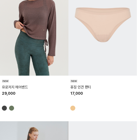
HTWHB6Z10T
HTWPT6Z04T
유로저지 헤어밴드
퓨징 인견 팬티
29,000
17,000