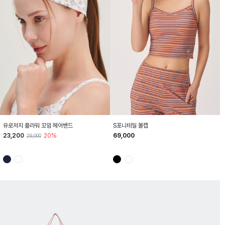
HTWHB6Z01T
HTWCP6Z01T
유로저지 플라워 꼬임 헤어밴드
S포니테일 볼캡
23,200
20%
69,000
29,000