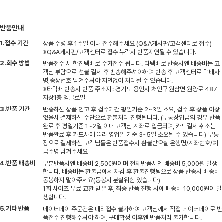
반품안내
1.접수 기간
상품 수령 후 1주일 이내 접수해주세요 (Q&A게시판/고객센터로 접수)
※Q&A게시판/고객센터로 접수 누락시 반품지연될 수 있습니다.
2.회수 방법
반품접수 시 한진택배로 수거접수 됩니다. 타택배로 반송시엔 배송비는 고
객님 부담으로 선불 결제 후 반송해주셔야하며 반송 후 고객센터로 택배사
명,송장번호 남겨주셔야 지연없이 처리될 수 있습니다.
※타택배 반송시 반품 주소지 : 경기도 용인시 처인구 원삼면 원양로 487
지상1층 엠글로벌
3.반품 기간
반송하신 상품 입고 후 검수기간 평일기준 2~3일 소요, 검수 후 상품 이상
없을시 결제하신 수단으로 환불처리 진행됩니다. (무통장입금의 경우 반품
완료 후 평일기준 1~2일 이내 고객님 계좌로 입금되며, 카드결제 취소는
반품완료 후 카드사에 따라 영업일 기준 3~5일 소요될 수 있습니다) 무통
장으로 결제하신 고객님들은 반품접수시 환불받으실 은행명/계좌번호/예
금주명 남겨주세요
4.반품 배송비
부분반품시엔 배송비 2,500원이며 전체반품시엔 배송비 5,000원 발생
합니다. 배송비는 환불금에서 차감 후 환불진행됨으로 상품 반송시 배송비
동봉하지 말아주세요(동봉시 분실위험 있습니다)
1회 사이즈 무료 교환 받은 후, 최종 반품 진행 시에 배송비 10,000원이 발
생합니다.
5.기타 반품
네이버페이 주문건은 대리접수 불가하여 고객님께서 직접 네이버페이로 반
품접수 진행해주셔야 하며, 구매확정 이후엔 반품처리 불가합니다.