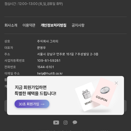
점심시간 : 12:00~13:00 (토,일,공휴일 휴무)
회사소개
이용약관
개인정보처리방침
공지사항
상호
주식회사 그리티
대표자
문영우
주소
서울시 강남구 언주로 151길 7 주성빌딩 2-3층
사업자등록번호
109-81-59281
전화번호
1544-6101
이메일 주소
help@huit8.co.kr
통신판매업
강남5526호
[사업자정보확인]
개인정보관리책임자
박준영
APPLE STORE
GOOGLE STORE