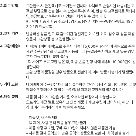
2.회수 방법
교환접수 시 한진택배로 수거접수 됩니다. 타택배로 반송시엔 배송비는 고
객님 부담으로 선불 결제 후 반송해주셔야하며, 반송 후 고객센터로 택배사
명,송장번호 남겨주셔야 지연없이 처리될 수 있습니다.
※타택배 반송시 반품 주소지 : 경기도 용인시 처인구 원삼면 원양로 487
지상1층 엠글로벌
3.교환 기간
반송하신 상품 입고 후 검수기간 평일기준 2~3일 소요, 검수 후 상품 이상
없을시 교환상품 출고 진행됩니다
4.교환 배송비
비회원(네이버페이)으로 주문시 배송비 5,000원 발생하며 회원으로 주문
시엔 주문건당 1회 무료교환 가능합니다 (동일상품 사이즈 재고 있을 경우
교환 가능/디자인 교환 불가)
1회 사이즈 무료 교환 받은 후, 최종 반품 진행 시에 배송비 10,000원이 발
생합니다.
교환 상품이 품절일 경우 반품으로 전환되며, 이때 반품 배송비가 발생됩니
다.
5.기타 교환
네이버페이 주문건은 대리접수 불가하여 고객님께서 직접 네이버페이로 교
환접수 진행해주셔야 하며, 구매확정 이후엔 교환처리 불가합니다.
6.매장 교환
제품 및 사이즈 교환은 가까운 오프라인 매장에서 가능합니다.
오프라인 매장 별로 보유하고 있는 제품과 재고 수량이 상이하니, 해당 매
장에 미리 문의하신 후에 방문해 주세요.
- 아울렛, 사은품 제외
- 택 제거, 사용 흔적 있을 경우 교환 불가
- 제품 수령 후 7일, 구매 후 10일이 지나지 않은 제품만 가능
- 자사몰 결제 금액보다 낮은 금액의 상품으로 교환 시, 차액 환불 불가