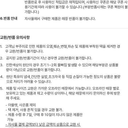
반품완료 후 사용하신 적립금은 재적립되며, 사용하신 쿠폰은 해당 쿠폰 사
용기간에 따라 사용이 불가할 수 있습니다.(부분반품시에는 쿠폰 복원이 불
가합니다.)
6.반품 안내
자사몰에서 구매한 제품은 매장 반품이 불가합니다.
교환/반품 유의사항
1.
고객님 부주의로 인한 제품의 오염,훼손,변형,파손 및 제품에 부착된 택을 제거한 경
우 교환/반품이 불가합니다.
2.
공지된 교환/반품기간이 지난 경우엔 교환/반품이 불가합니다.
3.
진한색상의 원단의 경우 초기 1~2회 물빠짐 발생할 수 있으며 해당부분은 상품불
량이 아님으로 교환/반품이 불가합니다.
4.
원단 특유의 냄새,간단한 실밥,초크자국 등 직접 손질이 가능한 정도의 상품은 불량
으로 처리가 어려울 수 있습니다.
5.
제품 및 사이즈 교환은 가까운 오프라인 매장에서 가능합니다. 오프라인 매장 별로
보유하고 있는 제품과 재고 수량이 상이하니, 해당 매장에 미리 문의하신 후에 방문
해 주세요.
- 아울렛, 사은품 제외
- 택 제거, 사용 흔적 있을 경우 교환 불가.
- 제품 수령 후 7일, 구매 후 10일이 지나지 않은 제품만
가능
- 자사몰 결제 금액보다 낮은 금액의 상품으로 교환 시,