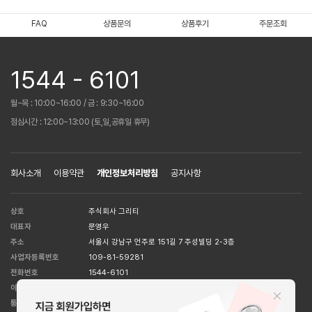
FAQ
상품문의
상품후기
주문조회
1544 - 6101
월~목 : 10:00~16:00 / 금 : 9:30~16:00
점심시간 : 12:00~13:00 (토,일,공휴일 휴무)
회사소개
이용약관
개인정보처리방침
공지사항
상호
주식회사 그리티
대표자
문영우
주소
서울시 강남구 언주로 151길 7 주성빌딩 2-3층
사업자등록번호
109-81-59281
전화번호
1544-6101
이메일 주소
help@huit8.co.kr
통신판매업
강남5526호
[사업자정보확인]