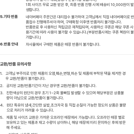
1회 사이즈 무료 교환 받은 후, 최종 반품 진행 시에 배송비 10,000원이 발
생합니다.
5.기타 반품
네이버페이 주문건은 대리접수 불가하여 고객님께서 직접 네이버페이로 반
품접수 진행해주셔야 하며, 구매확정 이후엔 반품처리 불가합니다.
반품완료 후 사용하신 적립금은 재적립되며, 사용하신 쿠폰은 해당 쿠폰 사
용기간에 따라 사용이 불가할 수 있습니다.(부분반품시에는 쿠폰 복원이 불
가합니다.)
6.반품 안내
자사몰에서 구매한 제품은 매장 반품이 불가합니다.
교환/반품 유의사항
1.
고객님 부주의로 인한 제품의 오염,훼손,변형,파손 및 제품에 부착된 택을 제거한 경
우 교환/반품이 불가합니다.
2.
공지된 교환/반품기간이 지난 경우엔 교환/반품이 불가합니다.
3.
진한색상의 원단의 경우 초기 1~2회 물빠짐 발생할 수 있으며 해당부분은 상품불
량이 아님으로 교환/반품이 불가합니다.
4.
원단 특유의 냄새,간단한 실밥,초크자국 등 직접 손질이 가능한 정도의 상품은 불량
으로 처리가 어려울 수 있습니다.
5.
제품 및 사이즈 교환은 가까운 오프라인 매장에서 가능합니다. 오프라인 매장 별로
보유하고 있는 제품과 재고 수량이 상이하니, 해당 매장에 미리 문의하신 후에 방문
해 주세요.