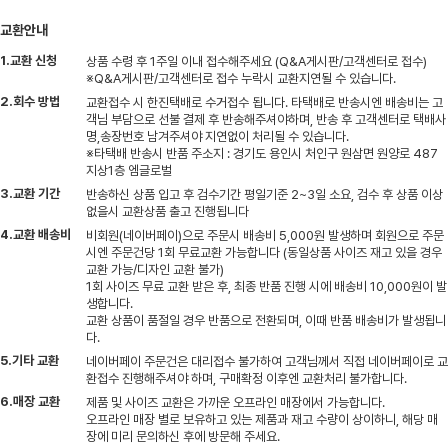
교환안내
1.교환 신청
상품 수령 후 1주일 이내 접수해주세요 (Q&A게시판/고객센터로 접수)
※Q&A게시판/고객센터로 접수 누락시 교환지연될 수 있습니다.
2.회수 방법
교환접수 시 한진택배로 수거접수 됩니다. 타택배로 반송시엔 배송비는 고
객님 부담으로 선불 결제 후 반송해주셔야하며, 반송 후 고객센터로 택배사
명,송장번호 남겨주셔야 지연없이 처리될 수 있습니다.
※타택배 반송시 반품 주소지 : 경기도 용인시 처인구 원삼면 원양로 487
지상1층 엠글로벌
3.교환 기간
반송하신 상품 입고 후 검수기간 평일기준 2~3일 소요, 검수 후 상품 이상
없을시 교환상품 출고 진행됩니다
4.교환 배송비
비회원(네이버페이)으로 주문시 배송비 5,000원 발생하며 회원으로 주문
시엔 주문건당 1회 무료교환 가능합니다 (동일상품 사이즈 재고 있을 경우
교환 가능/디자인 교환 불가)
1회 사이즈 무료 교환 받은 후, 최종 반품 진행 시에 배송비 10,000원이 발
생합니다.
교환 상품이 품절일 경우 반품으로 전환되며, 이때 반품 배송비가 발생됩니
다.
5.기타 교환
네이버페이 주문건은 대리접수 불가하여 고객님께서 직접 네이버페이로 교
환접수 진행해주셔야 하며, 구매확정 이후엔 교환처리 불가합니다.
6.매장 교환
제품 및 사이즈 교환은 가까운 오프라인 매장에서 가능합니다.
오프라인 매장 별로 보유하고 있는 제품과 재고 수량이 상이하니, 해당 매
장에 미리 문의하신 후에 방문해 주세요.