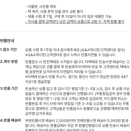
- 아울렛, 사은품 제외
- 택 제거, 사용 흔적 있을 경우 교환 불가
- 제품 수령 후 7일, 구매 후 10일이 지나지 않은 제품만 가능
- 자사몰 결제 금액보다 낮은 금액의 상품으로 교환 시, 차액 환불 불가
반품안내
1.접수 기간
상품 수령 후 1주일 이내 접수해주세요 (Q&A게시판/고객센터로 접수)
※Q&A게시판/고객센터로 접수 누락시 반품지연될 수 있습니다.
2.회수 방법
반품접수 시 한진택배로 수거접수 됩니다. 타택배로 반송시엔 배송비는 고
객님 부담으로 선불 결제 후 반송해주셔야하며 반송 후 고객센터로 택배사
명,송장번호 남겨주셔야 지연없이 처리될 수 있습니다.
※타택배 반송시 반품 주소지 : 경기도 용인시 처인구 원삼면 원양로 487
지상1층 엠글로벌
3.반품 기간
반송하신 상품 입고 후 검수기간 평일기준 2~3일 소요, 검수 후 상품 이상
없을시 결제하신 수단으로 환불처리 진행됩니다. (무통장입금의 경우 반품
완료 후 평일기준 1~2일 이내 고객님 계좌로 입금되며, 카드결제 취소는
반품완료 후 카드사에 따라 영업일 기준 3~5일 소요될 수 있습니다) 무통
장으로 결제하신 고객님들은 반품접수시 환불받으실 은행명/계좌번호/예
금주명 남겨주세요
4.반품 배송비
부분반품시엔 배송비 2,500원이며 전체반품시엔 배송비 5,000원 발생
합니다. 배송비는 환불금에서 차감 후 환불진행됨으로 상품 반송시 배송비
동봉하지 말아주세요(동봉시 분실위험 있습니다)