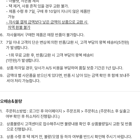
- 아울렛, 사은품 제외
- 택 제거, 사용 흔적 있을 경우 교환 불가.
- 제품 수령 후 7일, 구매 후 10일이 지나지 않은 제품만
가능
- 자사몰 결제 금액보다 낮은 금액의 상품으로 교환 시,
차액 환불 불가
6.
자사몰에서 구매한 제품은 매장 반품이 불가합니다.
7.
7일 이내 고객의 단순 변심에 의한 반품/교환 시, 고객 부담의 왕복 배송비(5천원)
가 발생합니다.
- 1회 무료 교환 후, 반품/교환 시 고객 부담의 왕복 배송비
(1만원)가 발생합니다.
8.
상품 하자일 경우, 당사가 A/S 비용을 부담하며 품질 보증 기간은 1년 입니다.
9.
금액대 별 사은품을 받으신게 있다면, 반품 시 남아 있는 금액 확인 후 함께 보내주
셔야 처리 가능합니다.
오배송&불량
1.
주문취소방법 : 로그인 후 마이페이지 > 주문조회 > 주문취소 (주문취소 후 실출고
여부 확인 후 취소처리 진행됩니다.)
2.
상품불량시 고객센터로 접수해주시면 불량내용 확인 후 상품불량일시 교환 및 반품
으로 진행됩니다.
3.
상품 수령 후 택 제거 전, 불량/오염 등 하자 여부를 반드시 확인해 주시기 바랍니다.