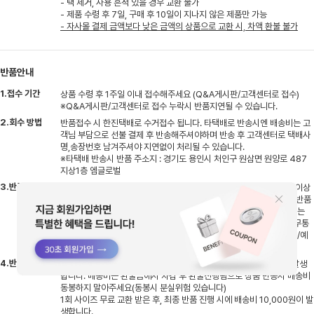
- 택 제거, 사용 흔적 있을 경우 교환 불가
- 제품 수령 후 7일, 구매 후 10일이 지나지 않은 제품만 가능
- 자사몰 결제 금액보다 낮은 금액의 상품으로 교환 시, 차액 환불 불가
반품안내
1.접수 기간
상품 수령 후 1주일 이내 접수해주세요 (Q&A게시판/고객센터로 접수)
※Q&A게시판/고객센터로 접수 누락시 반품지연될 수 있습니다.
2.회수 방법
반품접수 시 한진택배로 수거접수 됩니다. 타택배로 반송시엔 배송비는 고
객님 부담으로 선불 결제 후 반송해주셔야하며 반송 후 고객센터로 택배사
명,송장번호 남겨주셔야 지연없이 처리될 수 있습니다.
※타택배 반송시 반품 주소지 : 경기도 용인시 처인구 원삼면 원양로 487
지상1층 엠글로벌
3.반품 기간
반송하신 상품 입고 후 검수기간 평일기준 2~3일 소요, 검수 후 상품 이상
없을시 결제하신 수단으로 환불처리 진행됩니다. (무통장입금의 경우 반품
완료 후 평일기준 1~2일 이내 고객님 계좌로 입금되며, 카드결제 취소는
반품완료 후 카드사에 따라 영업일 기준 3~5일 소요될 수 있습니다) 무통
장으로 결제하신 고객님들은 반품접수시 환불받으실 은행명/계좌번호/예
금주명 남겨주세요
4.반품 배송비
부분반품시엔 배송비 2,500원이며 전체반품시엔 배송비 5,000원 발생
합니다. 배송비는 환불금에서 차감 후 환불진행됨으로 상품 반송시 배송비
동봉하지 말아주세요(동봉시 분실위험 있습니다)
1회 사이즈 무료 교환 받은 후, 최종 반품 진행 시에 배송비 10,000원이 발
생합니다.