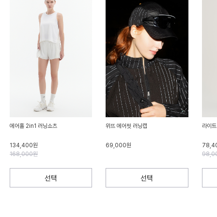
에어홀 2in1 러닝쇼츠
위뜨 에어핏 러닝캡
라이트
134,400원
69,000원
78,4
168,000원
98,0
선택
선택