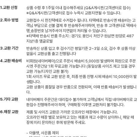
1.교환 신청
상품 수령 후 1주일 이내 접수해주세요 (Q&A게시판/고객센터로 접수)
※Q&A게시판/고객센터로 접수 누락시 교환지연될 수 있습니다.
2.회수 방법
교환접수 시 한진택배로 수거접수 됩니다. 타택배로 반송시엔 배송비는 고
객님 부담으로 선불 결제 후 반송해주셔야하며, 반송 후 고객센터로 택배사
명,송장번호 남겨주셔야 지연없이 처리될 수 있습니다.
※타택배 반송시 반품 주소지 : 경기도 용인시 처인구 원삼면 원양로 487
지상1층 엠글로벌
3.교환 기간
반송하신 상품 입고 후 검수기간 평일기준 2~3일 소요, 검수 후 상품 이상
없을시 교환상품 출고 진행됩니다
4.교환 배송비
비회원(네이버페이)으로 주문시 배송비 5,000원 발생하며 회원으로 주문
시엔 주문건당 1회 무료교환 가능합니다 (동일상품 사이즈 재고 있을 경우
교환 가능/디자인 교환 불가)
1회 사이즈 무료 교환 받은 후, 최종 반품 진행 시에 배송비 10,000원이 발
생합니다.
교환 상품이 품절일 경우 반품으로 전환되며, 이때 반품 배송비가 발생됩니
다.
5.기타 교환
네이버페이 주문건은 대리접수 불가하여 고객님께서 직접 네이버페이로 교
환접수 진행해주셔야 하며, 구매확정 이후엔 교환처리 불가합니다.
6.매장 교환
제품 및 사이즈 교환은 가까운 오프라인 매장에서 가능합니다.
오프라인 매장 별로 보유하고 있는 제품과 재고 수량이 상이하니, 해당 매
장에 미리 문의하신 후에 방문해 주세요.
- 아울렛, 사은품 제외