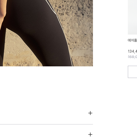
에어홀
134,
168,