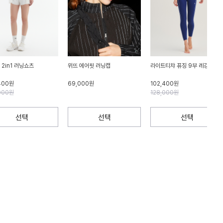
 2in1 러닝쇼츠
위뜨 에어핏 러닝캡
라이트티챠 퓨징 9부 레깅스
400원
69,000원
102,400원
000원
128,000원
선택
선택
선택