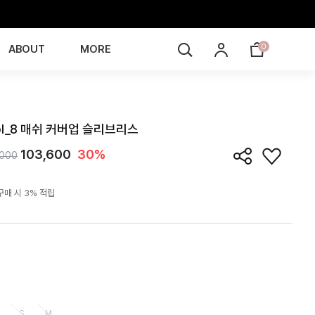
0
ABOUT
MORE
TE6J05T
ol_8 매쉬 커버업 슬리브리스
103,600
30%
,000
구매 시 3% 적립
S
M