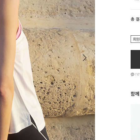
총 
회원
re
함께