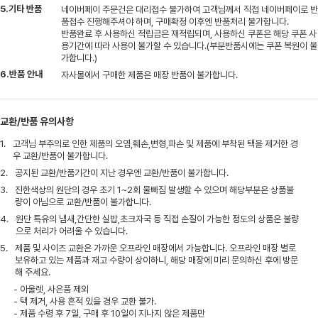
5.기타 반품
네이버페이 주문건은 대리접수 불가하여 고객님께서 직접 네이버페이로 반
품접수 진행해주셔야 하며, 구매확정 이후엔 반품처리 불가합니다.
반품완료 후 사용하신 적립금은 재적립되며, 사용하신 쿠폰은 해당 쿠폰 사
용기간에 따라 사용이 불가할 수 있습니다.(부분반품시에는 쿠폰 복원이 불
가합니다.)
6.반품 안내
자사몰에서 구매한 제품은 매장 반품이 불가합니다.
교환/반품 유의사항
1.
고객님 부주의로 인한 제품의 오염,훼손,변형,파손 및 제품에 부착된 택을 제거한 경
우 교환/반품이 불가합니다.
2.
공지된 교환/반품기간이 지난 경우엔 교환/반품이 불가합니다.
3.
진한색상의 원단의 경우 초기 1~2회 물빠짐 발생할 수 있으며 해당부분은 상품불
량이 아님으로 교환/반품이 불가합니다.
4.
원단 특유의 냄새,간단한 실밥,초크자국 등 직접 손질이 가능한 정도의 상품은 불량
으로 처리가 어려울 수 있습니다.
5.
제품 및 사이즈 교환은 가까운 오프라인 매장에서 가능합니다. 오프라인 매장 별로
보유하고 있는 제품과 재고 수량이 상이하니, 해당 매장에 미리 문의하신 후에 방문
해 주세요.
- 아울렛, 사은품 제외
- 택 제거, 사용 흔적 있을 경우 교환 불가.
- 제품 수령 후 7일, 구매 후 10일이 지나지 않은 제품만