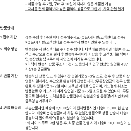
- 제품 수령 후 7일, 구매 후 10일이 지나지 않은 제품만 가능
- 자사몰 결제 금액보다 낮은 금액의 상품으로 교환 시, 차액 환불 불가
반품안내
1.접수 기간
상품 수령 후 1주일 이내 접수해주세요 (Q&A게시판/고객센터로 접수)
※Q&A게시판/고객센터로 접수 누락시 반품지연될 수 있습니다.
2.회수 방법
반품접수 시 한진택배로 수거접수 됩니다. 타택배로 반송시엔 배송비는 고
객님 부담으로 선불 결제 후 반송해주셔야하며 반송 후 고객센터로 택배사
명,송장번호 남겨주셔야 지연없이 처리될 수 있습니다.
※타택배 반송시 반품 주소지 : 경기도 용인시 처인구 원삼면 원양로 487
지상1층 엠글로벌
3.반품 기간
반송하신 상품 입고 후 검수기간 평일기준 2~3일 소요, 검수 후 상품 이상
없을시 결제하신 수단으로 환불처리 진행됩니다. (무통장입금의 경우 반품
완료 후 평일기준 1~2일 이내 고객님 계좌로 입금되며, 카드결제 취소는
반품완료 후 카드사에 따라 영업일 기준 3~5일 소요될 수 있습니다) 무통
장으로 결제하신 고객님들은 반품접수시 환불받으실 은행명/계좌번호/예
금주명 남겨주세요
4.반품 배송비
부분반품시엔 배송비 2,500원이며 전체반품시엔 배송비 5,000원 발생
합니다. 배송비는 환불금에서 차감 후 환불진행됨으로 상품 반송시 배송비
동봉하지 말아주세요(동봉시 분실위험 있습니다)
1회 사이즈 무료 교환 받은 후, 최종 반품 진행 시에 배송비 10,000원이 발
생합니다.