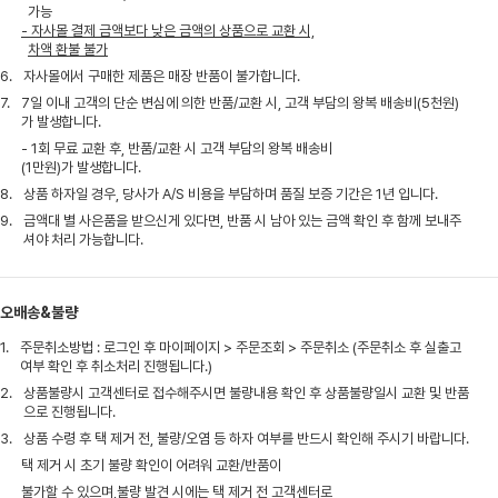
가능
- 자사몰 결제 금액보다 낮은 금액의 상품으로 교환 시,
차액 환불 불가
6.
자사몰에서 구매한 제품은 매장 반품이 불가합니다.
7.
7일 이내 고객의 단순 변심에 의한 반품/교환 시, 고객 부담의 왕복 배송비(5천원)
가 발생합니다.
- 1회 무료 교환 후, 반품/교환 시 고객 부담의 왕복 배송비
(1만원)가 발생합니다.
8.
상품 하자일 경우, 당사가 A/S 비용을 부담하며 품질 보증 기간은 1년 입니다.
9.
금액대 별 사은품을 받으신게 있다면, 반품 시 남아 있는 금액 확인 후 함께 보내주
셔야 처리 가능합니다.
오배송&불량
1.
주문취소방법 : 로그인 후 마이페이지 > 주문조회 > 주문취소 (주문취소 후 실출고
여부 확인 후 취소처리 진행됩니다.)
2.
상품불량시 고객센터로 접수해주시면 불량내용 확인 후 상품불량일시 교환 및 반품
으로 진행됩니다.
3.
상품 수령 후 택 제거 전, 불량/오염 등 하자 여부를 반드시 확인해 주시기 바랍니다.
택 제거 시 초기 불량 확인이 어려워 교환/반품이
불가할 수 있으며,불량 발견 시에는 택 제거 전 고객센터로