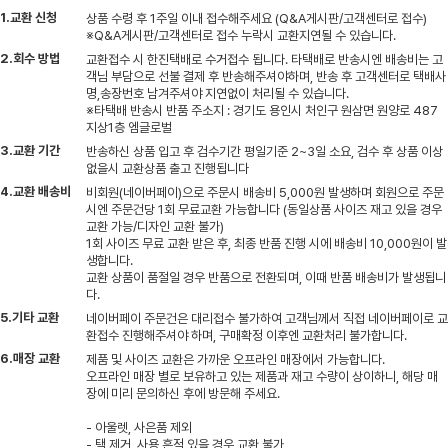
1.교환 신청
상품 수령 후 1주일 이내 접수해주세요 (Q&A게시판/고객센터로 접수)
※Q&A게시판/고객센터로 접수 누락시 교환지연될 수 있습니다.
2.회수 방법
교환접수 시 한진택배로 수거접수 됩니다. 타택배로 반송시엔 배송비는 고
객님 부담으로 선불 결제 후 반송해주셔야하며, 반송 후 고객센터로 택배사
명,송장번호 남겨주셔야 지연없이 처리될 수 있습니다.
※타택배 반송시 반품 주소지 : 경기도 용인시 처인구 원삼면 원양로 487
지상1층 엠글로벌
3.교환 기간
반송하신 상품 입고 후 검수기간 평일기준 2~3일 소요, 검수 후 상품 이상
없을시 교환상품 출고 진행됩니다
4.교환 배송비
비회원(네이버페이)으로 주문시 배송비 5,000원 발생하며 회원으로 주문
시엔 주문건당 1회 무료교환 가능합니다 (동일상품 사이즈 재고 있을 경우
교환 가능/디자인 교환 불가)
1회 사이즈 무료 교환 받은 후, 최종 반품 진행 시에 배송비 10,000원이 발
생합니다.
교환 상품이 품절일 경우 반품으로 전환되며, 이때 반품 배송비가 발생됩니
다.
5.기타 교환
네이버페이 주문건은 대리접수 불가하여 고객님께서 직접 네이버페이로 교
환접수 진행해주셔야 하며, 구매확정 이후엔 교환처리 불가합니다.
6.매장 교환
제품 및 사이즈 교환은 가까운 오프라인 매장에서 가능합니다.
오프라인 매장 별로 보유하고 있는 제품과 재고 수량이 상이하니, 해당 매
장에 미리 문의하신 후에 방문해 주세요.
- 아울렛, 사은품 제외
- 택 제거, 사용 흔적 있을 경우 교환 불가