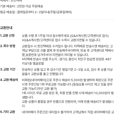
택배사 : 한진택배
기본 배송비 : 2만원 이상 무료배송
평균 배송일 : 결제일로부터 2~3일이내(주말/공휴일제외)
교환안내
1.교환 신청
상품 수령 후 1주일 이내 접수해주세요 (Q&A게시판/고객센터로 접수)
※Q&A게시판/고객센터로 접수 누락시 교환지연될 수 있습니다.
2.회수 방법
교환접수 시 한진택배로 수거접수 됩니다. 타택배로 반송시엔 배송비는 고
객님 부담으로 선불 결제 후 반송해주셔야하며, 반송 후 고객센터로 택배사
명,송장번호 남겨주셔야 지연없이 처리될 수 있습니다.
※타택배 반송시 반품 주소지 : 경기도 용인시 처인구 원삼면 원양로 487
지상1층 엠글로벌
3.교환 기간
반송하신 상품 입고 후 검수기간 평일기준 2~3일 소요, 검수 후 상품 이상
없을시 교환상품 출고 진행됩니다
4.교환 배송비
비회원(네이버페이)으로 주문시 배송비 5,000원 발생하며 회원으로 주문
시엔 주문건당 1회 무료교환 가능합니다 (동일상품 사이즈 재고 있을 경우
교환 가능/디자인 교환 불가)
1회 사이즈 무료 교환 받은 후, 최종 반품 진행 시에 배송비 10,000원이 발
생합니다.
교환 상품이 품절일 경우 반품으로 전환되며, 이때 반품 배송비가 발생됩니
다.
5.기타 교환
네이버페이 주문건은 대리접수 불가하여 고객님께서 직접 네이버페이로 교