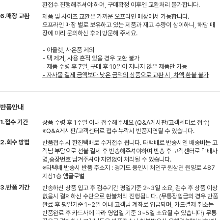
환접수 진행해주셔야 하며, 구매확정 이후엔 교환처리 불가합니다.
6.매장 교환
제품 및 사이즈 교환은 가까운 오프라인 매장에서 가능합니다.
오프라인 매장 별로 보유하고 있는 제품과 재고 수량이 상이하니, 해당 매
장에 미리 문의하신 후에 방문해 주세요.
- 아울렛, 사은품 제외
- 택 제거, 사용 흔적 있을 경우 교환 불가
- 제품 수령 후 7일, 구매 후 10일이 지나지 않은 제품만 가능
- 자사몰 결제 금액보다 낮은 금액의 상품으로 교환 시, 차액 환불 불가
반품안내
1.접수 기간
상품 수령 후 1주일 이내 접수해주세요 (Q&A게시판/고객센터로 접수)
※Q&A게시판/고객센터로 접수 누락시 반품지연될 수 있습니다.
2.회수 방법
반품접수 시 한진택배로 수거접수 됩니다. 타택배로 반송시엔 배송비는 고
객님 부담으로 선불 결제 후 반송해주셔야하며 반송 후 고객센터로 택배사
명,송장번호 남겨주셔야 지연없이 처리될 수 있습니다.
※타택배 반송시 반품 주소지 : 경기도 용인시 처인구 원삼면 원양로 487
지상1층 엠글로벌
3.반품 기간
반송하신 상품 입고 후 검수기간 평일기준 2~3일 소요, 검수 후 상품 이상
없을시 결제하신 수단으로 환불처리 진행됩니다. (무통장입금의 경우 반품
완료 후 평일기준 1~2일 이내 고객님 계좌로 입금되며, 카드결제 취소는
반품완료 후 카드사에 따라 영업일 기준 3~5일 소요될 수 있습니다) 무통