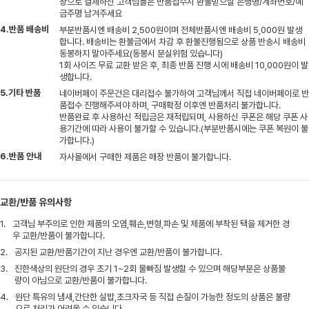
장으로 결제하신 고객님들은 반품접수시 환불받으실 은행명/계좌번호/예
금주명 남겨주세요
4.반품 배송비
부분반품시엔 배송비 2,500원이며 전체반품시엔 배송비 5,000원 발생
합니다. 배송비는 환불금에서 차감 후 환불진행됨으로 상품 반송시 배송비
동봉하지 말아주세요(동봉시 분실위험 있습니다)
1회 사이즈 무료 교환 받은 후, 최종 반품 진행 시에 배송비 10,000원이 발
생합니다.
5.기타 반품
네이버페이 주문건은 대리접수 불가하여 고객님께서 직접 네이버페이로 반
품접수 진행해주셔야 하며, 구매확정 이후엔 반품처리 불가합니다.
반품완료 후 사용하신 적립금은 재적립되며, 사용하신 쿠폰은 해당 쿠폰 사
용기간에 따라 사용이 불가할 수 있습니다.(부분반품시에는 쿠폰 복원이 불
가합니다.)
6.반품 안내
자사몰에서 구매한 제품은 매장 반품이 불가합니다.
교환/반품 유의사항
1.
고객님 부주의로 인한 제품의 오염,훼손,변형,파손 및 제품에 부착된 택을 제거한 경
우 교환/반품이 불가합니다.
2.
공지된 교환/반품기간이 지난 경우엔 교환/반품이 불가합니다.
3.
진한색상의 원단의 경우 초기 1~2회 물빠짐 발생할 수 있으며 해당부분은 상품불
량이 아님으로 교환/반품이 불가합니다.
4.
원단 특유의 냄새,간단한 실밥,초크자국 등 직접 손질이 가능한 정도의 상품은 불량
으로 처리가 어려울 수 있습니다.