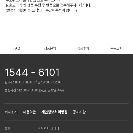
주문취소가 불가한점 참고 부탁드리며,
실출고 이후엔 상품 수령 후 반품으로 접수해주셔야 합니다.
(반품시 배송비는 고객님이 부담해주셔야 합니다)
FAQ
상품문의
상품후기
주문조회
1544 - 6101
월~목 : 10:00~16:00 / 금 : 9:30~16:00
점심시간 : 12:00~13:00 (토,일,공휴일 휴무)
회사소개
이용약관
개인정보처리방침
공지사항
상호
주식회사 그리티