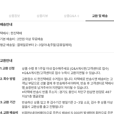
상품정보
상품리뷰
상품Q&A
교환 및 배송
0
배송안내
택배사 : 한진택배
기본 배송비 : 2만원 이상 무료배송
평균 배송일 : 결제일로부터 2~3일이내(주말/공휴일제외)
교환안내
1.교환 신청
상품 수령 후 1주일 이내 접수해주세요 (Q&A게시판/고객센터로 접수)
※Q&A게시판/고객센터로 접수 누락시 교환지연될 수 있습니다.
2.회수 방법
교환접수 시 한진택배로 수거접수 됩니다. 타택배로 반송시엔 배송비는 고
객님 부담으로 선불 결제 후 반송해주셔야하며, 반송 후 고객센터로 택배사
명,송장번호 남겨주셔야 지연없이 처리될 수 있습니다.
※타택배 반송시 반품 주소지 : 경기도 용인시 처인구 원삼면 원양로 487
지상1층 엠글로벌
3.교환 기간
반송하신 상품 입고 후 검수기간 평일기준 2~3일 소요, 검수 후 상품 이상
없을시 교환상품 출고 진행됩니다
4.교환 배송비
비회원(네이버페이)으로 주문시 배송비 5,000원 발생하며 회원으로 주문