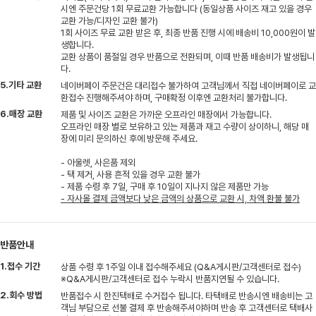
시엔 주문건당 1회 무료교환 가능합니다 (동일상품 사이즈 재고 있을 경우
교환 가능/디자인 교환 불가)
1회 사이즈 무료 교환 받은 후, 최종 반품 진행 시에 배송비 10,000원이 발
생합니다.
교환 상품이 품절일 경우 반품으로 전환되며, 이때 반품 배송비가 발생됩니
다.
5.기타 교환
네이버페이 주문건은 대리접수 불가하여 고객님께서 직접 네이버페이로 교
환접수 진행해주셔야 하며, 구매확정 이후엔 교환처리 불가합니다.
6.매장 교환
제품 및 사이즈 교환은 가까운 오프라인 매장에서 가능합니다.
오프라인 매장 별로 보유하고 있는 제품과 재고 수량이 상이하니, 해당 매
장에 미리 문의하신 후에 방문해 주세요.
- 아울렛, 사은품 제외
- 택 제거, 사용 흔적 있을 경우 교환 불가
- 제품 수령 후 7일, 구매 후 10일이 지나지 않은 제품만 가능
- 자사몰 결제 금액보다 낮은 금액의 상품으로 교환 시, 차액 환불 불가
반품안내
1.접수 기간
상품 수령 후 1주일 이내 접수해주세요 (Q&A게시판/고객센터로 접수)
※Q&A게시판/고객센터로 접수 누락시 반품지연될 수 있습니다.
2.회수 방법
반품접수 시 한진택배로 수거접수 됩니다. 타택배로 반송시엔 배송비는 고
객님 부담으로 선불 결제 후 반송해주셔야하며 반송 후 고객센터로 택배사