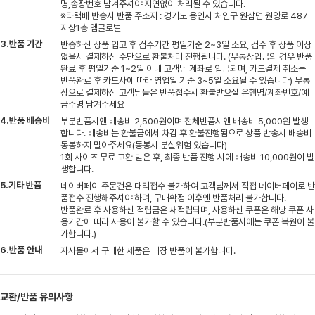
명,송장번호 남겨주셔야 지연없이 처리될 수 있습니다.
※타택배 반송시 반품 주소지 : 경기도 용인시 처인구 원삼면 원양로 487
지상1층 엠글로벌
3.반품 기간
반송하신 상품 입고 후 검수기간 평일기준 2~3일 소요, 검수 후 상품 이상
없을시 결제하신 수단으로 환불처리 진행됩니다. (무통장입금의 경우 반품
완료 후 평일기준 1~2일 이내 고객님 계좌로 입금되며, 카드결제 취소는
반품완료 후 카드사에 따라 영업일 기준 3~5일 소요될 수 있습니다) 무통
장으로 결제하신 고객님들은 반품접수시 환불받으실 은행명/계좌번호/예
금주명 남겨주세요
4.반품 배송비
부분반품시엔 배송비 2,500원이며 전체반품시엔 배송비 5,000원 발생
합니다. 배송비는 환불금에서 차감 후 환불진행됨으로 상품 반송시 배송비
동봉하지 말아주세요(동봉시 분실위험 있습니다)
1회 사이즈 무료 교환 받은 후, 최종 반품 진행 시에 배송비 10,000원이 발
생합니다.
5.기타 반품
네이버페이 주문건은 대리접수 불가하여 고객님께서 직접 네이버페이로 반
품접수 진행해주셔야 하며, 구매확정 이후엔 반품처리 불가합니다.
반품완료 후 사용하신 적립금은 재적립되며, 사용하신 쿠폰은 해당 쿠폰 사
용기간에 따라 사용이 불가할 수 있습니다.(부분반품시에는 쿠폰 복원이 불
가합니다.)
6.반품 안내
자사몰에서 구매한 제품은 매장 반품이 불가합니다.
교환/반품 유의사항