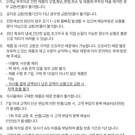
1.
고객님 부주의로 인한 제품의 오염,훼손,변형,파손 및 제품에 부착된 택을 제거한 경
우 교환/반품이 불가합니다.
2.
공지된 교환/반품기간이 지난 경우엔 교환/반품이 불가합니다.
3.
진한색상의 원단의 경우 초기 1~2회 물빠짐 발생할 수 있으며 해당부분은 상품불
량이 아님으로 교환/반품이 불가합니다.
4.
원단 특유의 냄새,간단한 실밥,초크자국 등 직접 손질이 가능한 정도의 상품은 불량
으로 처리가 어려울 수 있습니다.
5.
제품 및 사이즈 교환은 가까운 오프라인 매장에서 가능합니다. 오프라인 매장 별로
보유하고 있는 제품과 재고 수량이 상이하니, 해당 매장에 미리 문의하신 후에 방문
해 주세요.
- 아울렛, 사은품 제외
- 택 제거, 사용 흔적 있을 경우 교환 불가.
- 제품 수령 후 7일, 구매 후 10일이 지나지 않은 제품만
가능
- 자사몰 결제 금액보다 낮은 금액의 상품으로 교환 시,
차액 환불 불가
6.
자사몰에서 구매한 제품은 매장 반품이 불가합니다.
7.
7일 이내 고객의 단순 변심에 의한 반품/교환 시, 고객 부담의 왕복 배송비(5천원)
가 발생합니다.
- 1회 무료 교환 후, 반품/교환 시 고객 부담의 왕복 배송비
(1만원)가 발생합니다.
8.
상품 하자일 경우, 당사가 A/S 비용을 부담하며 품질 보증 기간은 1년 입니다.