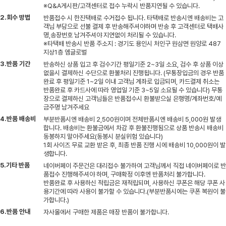
※Q&A게시판/고객센터로 접수 누락시 반품지연될 수 있습니다.
2.회수 방법
반품접수 시 한진택배로 수거접수 됩니다. 타택배로 반송시엔 배송비는 고
객님 부담으로 선불 결제 후 반송해주셔야하며 반송 후 고객센터로 택배사
명,송장번호 남겨주셔야 지연없이 처리될 수 있습니다.
※타택배 반송시 반품 주소지 : 경기도 용인시 처인구 원삼면 원양로 487
지상1층 엠글로벌
3.반품 기간
반송하신 상품 입고 후 검수기간 평일기준 2~3일 소요, 검수 후 상품 이상
없을시 결제하신 수단으로 환불처리 진행됩니다. (무통장입금의 경우 반품
완료 후 평일기준 1~2일 이내 고객님 계좌로 입금되며, 카드결제 취소는
반품완료 후 카드사에 따라 영업일 기준 3~5일 소요될 수 있습니다) 무통
장으로 결제하신 고객님들은 반품접수시 환불받으실 은행명/계좌번호/예
금주명 남겨주세요
4.반품 배송비
부분반품시엔 배송비 2,500원이며 전체반품시엔 배송비 5,000원 발생
합니다. 배송비는 환불금에서 차감 후 환불진행됨으로 상품 반송시 배송비
동봉하지 말아주세요(동봉시 분실위험 있습니다)
1회 사이즈 무료 교환 받은 후, 최종 반품 진행 시에 배송비 10,000원이 발
생합니다.
5.기타 반품
네이버페이 주문건은 대리접수 불가하여 고객님께서 직접 네이버페이로 반
품접수 진행해주셔야 하며, 구매확정 이후엔 반품처리 불가합니다.
반품완료 후 사용하신 적립금은 재적립되며, 사용하신 쿠폰은 해당 쿠폰 사
용기간에 따라 사용이 불가할 수 있습니다.(부분반품시에는 쿠폰 복원이 불
가합니다.)
6.반품 안내
자사몰에서 구매한 제품은 매장 반품이 불가합니다.