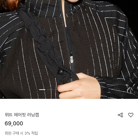
HTWCP6Z03T
위뜨 에어핏 러닝캡
69,000
회원 구매 시 3% 적립