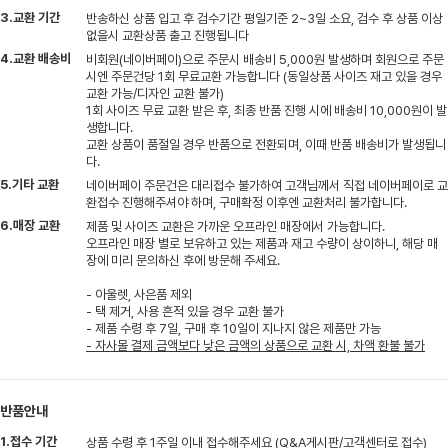
3.교환 기간
반송하신 상품 입고 후 검수기간 평일기준 2~3일 소요, 검수 후 상품 이상
없을시 교환상품 출고 진행됩니다
4.교환 배송비
비회원(네이버페이)으로 주문시 배송비 5,000원 발생하며 회원으로 주문
시엔 주문건당 1회 무료교환 가능합니다 (동일상품 사이즈 재고 있을 경우
교환 가능/디자인 교환 불가)
1회 사이즈 무료 교환 받은 후, 최종 반품 진행 시에 배송비 10,000원이 발
생합니다.
교환 상품이 품절일 경우 반품으로 전환되며, 이때 반품 배송비가 발생됩니
다.
5.기타 교환
네이버페이 주문건은 대리접수 불가하여 고객님께서 직접 네이버페이로 교
환접수 진행해주셔야 하며, 구매확정 이후엔 교환처리 불가합니다.
6.매장 교환
제품 및 사이즈 교환은 가까운 오프라인 매장에서 가능합니다.
오프라인 매장 별로 보유하고 있는 제품과 재고 수량이 상이하니, 해당 매
장에 미리 문의하신 후에 방문해 주세요.
- 아울렛, 사은품 제외
- 택 제거, 사용 흔적 있을 경우 교환 불가
- 제품 수령 후 7일, 구매 후 10일이 지나지 않은 제품만 가능
- 자사몰 결제 금액보다 낮은 금액의 상품으로 교환 시, 차액 환불 불가
반품안내
1.접수 기간
상품 수령 후 1주일 이내 접수해주세요 (Q&A게시판/고객센터로 접수)