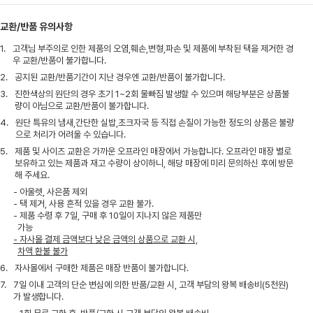
교환/반품 유의사항
1.
고객님 부주의로 인한 제품의 오염,훼손,변형,파손 및 제품에 부착된 택을 제거한 경
우 교환/반품이 불가합니다.
2.
공지된 교환/반품기간이 지난 경우엔 교환/반품이 불가합니다.
3.
진한색상의 원단의 경우 초기 1~2회 물빠짐 발생할 수 있으며 해당부분은 상품불
량이 아님으로 교환/반품이 불가합니다.
4.
원단 특유의 냄새,간단한 실밥,초크자국 등 직접 손질이 가능한 정도의 상품은 불량
으로 처리가 어려울 수 있습니다.
5.
제품 및 사이즈 교환은 가까운 오프라인 매장에서 가능합니다. 오프라인 매장 별로
보유하고 있는 제품과 재고 수량이 상이하니, 해당 매장에 미리 문의하신 후에 방문
해 주세요.
- 아울렛, 사은품 제외
- 택 제거, 사용 흔적 있을 경우 교환 불가.
- 제품 수령 후 7일, 구매 후 10일이 지나지 않은 제품만
가능
- 자사몰 결제 금액보다 낮은 금액의 상품으로 교환 시,
차액 환불 불가
6.
자사몰에서 구매한 제품은 매장 반품이 불가합니다.
7.
7일 이내 고객의 단순 변심에 의한 반품/교환 시, 고객 부담의 왕복 배송비(5천원)
가 발생합니다.