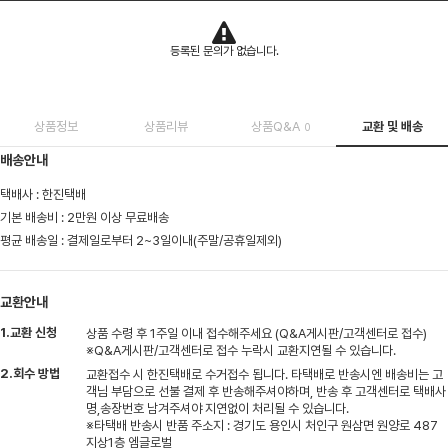
등록된 문의가 없습니다.
상품정보
상품리뷰
상품Q&A
교환 및 배송
0
배송안내
택배사 : 한진택배
기본 배송비 : 2만원 이상 무료배송
평균 배송일 : 결제일로부터 2~3일이내(주말/공휴일제외)
교환안내
1.교환 신청
상품 수령 후 1주일 이내 접수해주세요 (Q&A게시판/고객센터로 접수)
※Q&A게시판/고객센터로 접수 누락시 교환지연될 수 있습니다.
2.회수 방법
교환접수 시 한진택배로 수거접수 됩니다. 타택배로 반송시엔 배송비는 고
객님 부담으로 선불 결제 후 반송해주셔야하며, 반송 후 고객센터로 택배사
명,송장번호 남겨주셔야 지연없이 처리될 수 있습니다.
※타택배 반송시 반품 주소지 : 경기도 용인시 처인구 원삼면 원양로 487
지상1층 엠글로벌