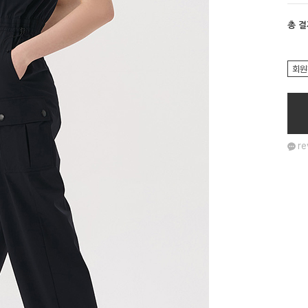
총 
회원
re