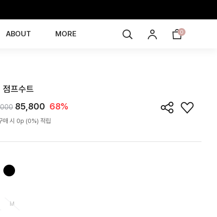
0
ABOUT
MORE
JS4J02T
 점프수트
85,800
68%
,000
매 시 0p (0%) 적립
M