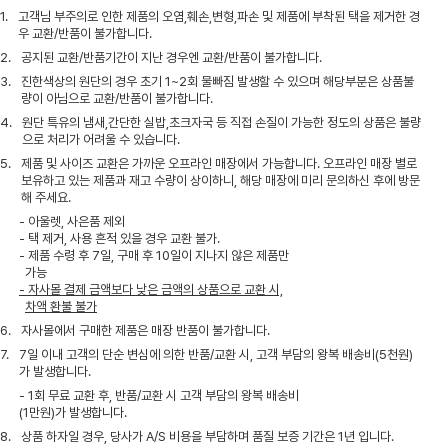
1.
고객님 부주의로 인한 제품의 오염,훼손,변형,파손 및 제품에 부착된 택을 제거한 경
우 교환/반품이 불가합니다.
2.
공지된 교환/반품기간이 지난 경우엔 교환/반품이 불가합니다.
3.
진한색상의 원단의 경우 초기 1~2회 물빠짐 발생할 수 있으며 해당부분은 상품불
량이 아님으로 교환/반품이 불가합니다.
4.
원단 특유의 냄새,간단한 실밥,초크자국 등 직접 손질이 가능한 정도의 상품은 불량
으로 처리가 어려울 수 있습니다.
5.
제품 및 사이즈 교환은 가까운 오프라인 매장에서 가능합니다. 오프라인 매장 별로
보유하고 있는 제품과 재고 수량이 상이하니, 해당 매장에 미리 문의하신 후에 방문
해 주세요.
- 아울렛, 사은품 제외
- 택 제거, 사용 흔적 있을 경우 교환 불가.
- 제품 수령 후 7일, 구매 후 10일이 지나지 않은 제품만
가능
- 자사몰 결제 금액보다 낮은 금액의 상품으로 교환 시,
차액 환불 불가
6.
자사몰에서 구매한 제품은 매장 반품이 불가합니다.
7.
7일 이내 고객의 단순 변심에 의한 반품/교환 시, 고객 부담의 왕복 배송비(5천원)
가 발생합니다.
- 1회 무료 교환 후, 반품/교환 시 고객 부담의 왕복 배송비
(1만원)가 발생합니다.
8.
상품 하자일 경우, 당사가 A/S 비용을 부담하며 품질 보증 기간은 1년 입니다.