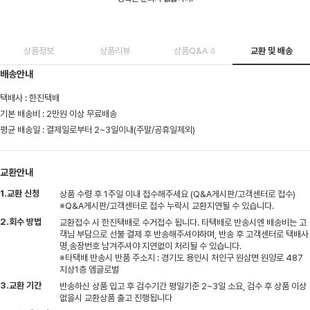
상품정보
상품리뷰
상품Q&A
교환 및 배송
0
배송안내
택배사 : 한진택배
기본 배송비 : 2만원 이상 무료배송
평균 배송일 : 결제일로부터 2~3일이내(주말/공휴일제외)
교환안내
1.교환 신청
상품 수령 후 1주일 이내 접수해주세요 (Q&A게시판/고객센터로 접수)
※Q&A게시판/고객센터로 접수 누락시 교환지연될 수 있습니다.
2.회수 방법
교환접수 시 한진택배로 수거접수 됩니다. 타택배로 반송시엔 배송비는 고
객님 부담으로 선불 결제 후 반송해주셔야하며, 반송 후 고객센터로 택배사
명,송장번호 남겨주셔야 지연없이 처리될 수 있습니다.
※타택배 반송시 반품 주소지 : 경기도 용인시 처인구 원삼면 원양로 487
지상1층 엠글로벌
3.교환 기간
반송하신 상품 입고 후 검수기간 평일기준 2~3일 소요, 검수 후 상품 이상
없을시 교환상품 출고 진행됩니다