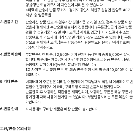
명,송장번호 남겨주셔야 지연없이 처리될 수 있습니다.
※타택배 반송시 반품 주소지 : 경기도 용인시 처인구 원삼면 원양로 487
지상1층 엠글로벌
3.반품 기간
반송하신 상품 입고 후 검수기간 평일기준 2~3일 소요, 검수 후 상품 이상
없을시 결제하신 수단으로 환불처리 진행됩니다. (무통장입금의 경우 반품
완료 후 평일기준 1~2일 이내 고객님 계좌로 입금되며, 카드결제 취소는
반품완료 후 카드사에 따라 영업일 기준 3~5일 소요될 수 있습니다) 무통
장으로 결제하신 고객님들은 반품접수시 환불받으실 은행명/계좌번호/예
금주명 남겨주세요
4.반품 배송비
부분반품시엔 배송비 2,500원이며 전체반품시엔 배송비 5,000원 발생
합니다. 배송비는 환불금에서 차감 후 환불진행됨으로 상품 반송시 배송비
동봉하지 말아주세요(동봉시 분실위험 있습니다)
1회 사이즈 무료 교환 받은 후, 최종 반품 진행 시에 배송비 10,000원이 발
생합니다.
5.기타 반품
네이버페이 주문건은 대리접수 불가하여 고객님께서 직접 네이버페이로 반
품접수 진행해주셔야 하며, 구매확정 이후엔 반품처리 불가합니다.
반품완료 후 사용하신 적립금은 재적립되며, 사용하신 쿠폰은 해당 쿠폰 사
용기간에 따라 사용이 불가할 수 있습니다.(부분반품시에는 쿠폰 복원이 불
가합니다.)
6.반품 안내
자사몰에서 구매한 제품은 매장 반품이 불가합니다.
교환/반품 유의사항