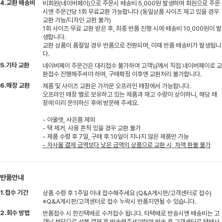
4.교환 배송비
비회원(네이버페이)으로 주문시 배송비 5,000원 발생하며 회원으로 주문
시엔 주문건당 1회 무료교환 가능합니다 (동일상품 사이즈 재고 있을 경우
교환 가능/디자인 교환 불가)
1회 사이즈 무료 교환 받은 후, 최종 반품 진행 시에 배송비 10,000원이 발
생합니다.
교환 상품이 품절일 경우 반품으로 전환되며, 이때 반품 배송비가 발생됩니
다.
5.기타 교환
네이버페이 주문건은 대리접수 불가하여 고객님께서 직접 네이버페이로 교
환접수 진행해주셔야 하며, 구매확정 이후엔 교환처리 불가합니다.
6.매장 교환
제품 및 사이즈 교환은 가까운 오프라인 매장에서 가능합니다.
오프라인 매장 별로 보유하고 있는 제품과 재고 수량이 상이하니, 해당 매
장에 미리 문의하신 후에 방문해 주세요.
- 아울렛, 사은품 제외
- 택 제거, 사용 흔적 있을 경우 교환 불가
- 제품 수령 후 7일, 구매 후 10일이 지나지 않은 제품만 가능
- 자사몰 결제 금액보다 낮은 금액의 상품으로 교환 시, 차액 환불 불가
반품안내
1.접수 기간
상품 수령 후 1주일 이내 접수해주세요 (Q&A게시판/고객센터로 접수)
※Q&A게시판/고객센터로 접수 누락시 반품지연될 수 있습니다.
2.회수 방법
반품접수 시 한진택배로 수거접수 됩니다. 타택배로 반송시엔 배송비는 고
객님 부담으로 선불 결제 후 반송해주셔야하며 반송 후 고객센터로 택배사