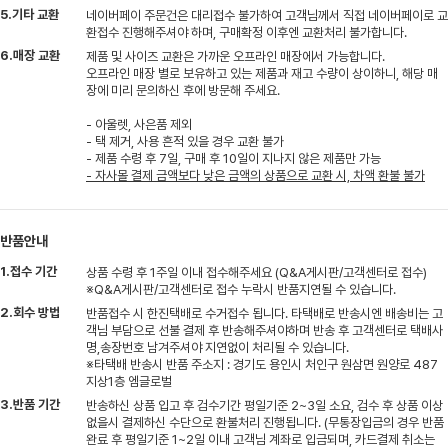
5.기타 교환
네이버페이 주문건은 대리접수 불가하여 고객님께서 직접 네이버페이로 교
환접수 진행해주셔야 하며, 구매확정 이후엔 교환처리 불가합니다.
6.매장 교환
제품 및 사이즈 교환은 가까운 오프라인 매장에서 가능합니다.
오프라인 매장 별로 보유하고 있는 제품과 재고 수량이 상이하니, 해당 매
장에 미리 문의하신 후에 방문해 주세요.
- 아울렛, 사은품 제외
- 택 제거, 사용 흔적 있을 경우 교환 불가
- 제품 수령 후 7일, 구매 후 10일이 지나지 않은 제품만 가능
- 자사몰 결제 금액보다 낮은 금액의 상품으로 교환 시, 차액 환불 불가
반품안내
1.접수 기간
상품 수령 후 1주일 이내 접수해주세요 (Q&A게시판/고객센터로 접수)
※Q&A게시판/고객센터로 접수 누락시 반품지연될 수 있습니다.
2.회수 방법
반품접수 시 한진택배로 수거접수 됩니다. 타택배로 반송시엔 배송비는 고
객님 부담으로 선불 결제 후 반송해주셔야하며 반송 후 고객센터로 택배사
명,송장번호 남겨주셔야 지연없이 처리될 수 있습니다.
※타택배 반송시 반품 주소지 : 경기도 용인시 처인구 원삼면 원양로 487
지상1층 엠글로벌
3.반품 기간
반송하신 상품 입고 후 검수기간 평일기준 2~3일 소요, 검수 후 상품 이상
없을시 결제하신 수단으로 환불처리 진행됩니다. (무통장입금의 경우 반품
완료 후 평일기준 1~2일 이내 고객님 계좌로 입금되며, 카드결제 취소는