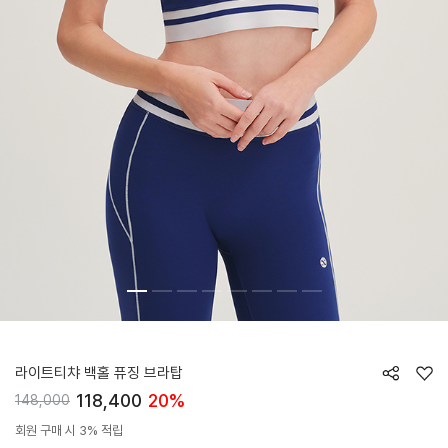
HTWTB6J09T
라이트티챠 백홀 퓨징 브라탑
118,400
20%
148,000
회원 구매 시 3% 적립