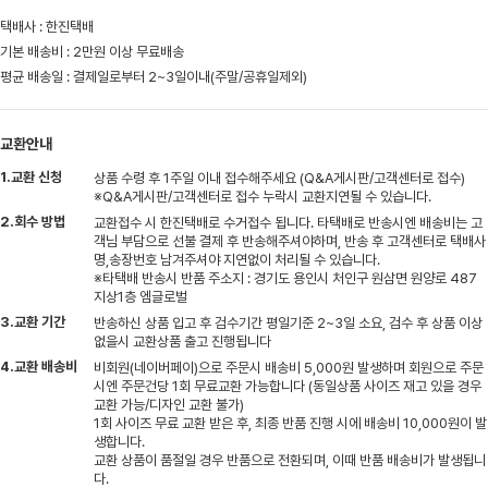
택배사 : 한진택배
기본 배송비 : 2만원 이상 무료배송
평균 배송일 : 결제일로부터 2~3일이내(주말/공휴일제외)
교환안내
1.교환 신청
상품 수령 후 1주일 이내 접수해주세요 (Q&A게시판/고객센터로 접수)
※Q&A게시판/고객센터로 접수 누락시 교환지연될 수 있습니다.
2.회수 방법
교환접수 시 한진택배로 수거접수 됩니다. 타택배로 반송시엔 배송비는 고
객님 부담으로 선불 결제 후 반송해주셔야하며, 반송 후 고객센터로 택배사
명,송장번호 남겨주셔야 지연없이 처리될 수 있습니다.
※타택배 반송시 반품 주소지 : 경기도 용인시 처인구 원삼면 원양로 487
지상1층 엠글로벌
3.교환 기간
반송하신 상품 입고 후 검수기간 평일기준 2~3일 소요, 검수 후 상품 이상
없을시 교환상품 출고 진행됩니다
4.교환 배송비
비회원(네이버페이)으로 주문시 배송비 5,000원 발생하며 회원으로 주문
시엔 주문건당 1회 무료교환 가능합니다 (동일상품 사이즈 재고 있을 경우
교환 가능/디자인 교환 불가)
1회 사이즈 무료 교환 받은 후, 최종 반품 진행 시에 배송비 10,000원이 발
생합니다.
교환 상품이 품절일 경우 반품으로 전환되며, 이때 반품 배송비가 발생됩니
다.