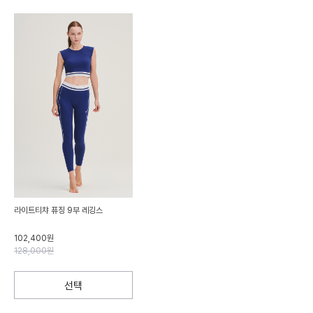
라이트티챠 퓨징 9부 레깅스
102,400원
128,000원
선택