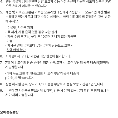
4.
원단 특유의 냄새,간단한 실밥,초크자국 등 직접 손질이 가능한 정도의 상품은 불량
으로 처리가 어려울 수 있습니다.
5.
제품 및 사이즈 교환은 가까운 오프라인 매장에서 가능합니다. 오프라인 매장 별로
보유하고 있는 제품과 재고 수량이 상이하니, 해당 매장에 미리 문의하신 후에 방문
해 주세요.
- 아울렛, 사은품 제외
- 택 제거, 사용 흔적 있을 경우 교환 불가.
- 제품 수령 후 7일, 구매 후 10일이 지나지 않은 제품만
가능
- 자사몰 결제 금액보다 낮은 금액의 상품으로 교환 시,
차액 환불 불가
6.
자사몰에서 구매한 제품은 매장 반품이 불가합니다.
7.
7일 이내 고객의 단순 변심에 의한 반품/교환 시, 고객 부담의 왕복 배송비(5천원)
가 발생합니다.
- 1회 무료 교환 후, 반품/교환 시 고객 부담의 왕복 배송비
(1만원)가 발생합니다.
8.
상품 하자일 경우, 당사가 A/S 비용을 부담하며 품질 보증 기간은 1년 입니다.
9.
금액대 별 사은품을 받으신게 있다면, 반품 시 남아 있는 금액 확인 후 함께 보내주
셔야 처리 가능합니다.
오배송&불량