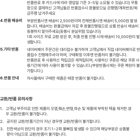
반품완료 후 카드사에 따라 영업일 기준 3~5일 소요될 수 있습니다) 무통
장으로 결제하신 고객님들은 반품접수시 환불받으실 은행명/계좌번호/예
금주명 남겨주세요
4.반품 배송비
부분반품시엔 배송비 2,500원이며 전체반품시엔 배송비 5,000원 발생
합니다. 배송비는 환불금에서 차감 후 환불진행됨으로 상품 반송시 배송비
동봉하지 말아주세요(동봉시 분실위험 있습니다)
1회 사이즈 무료 교환 받은 후, 최종 반품 진행 시에 배송비 10,000원이 발
생합니다.
5.기타 반품
네이버페이 주문건은 대리접수 불가하여 고객님께서 직접 네이버페이로 반
품접수 진행해주셔야 하며, 구매확정 이후엔 반품처리 불가합니다.
반품완료 후 사용하신 적립금은 재적립되며, 사용하신 쿠폰은 해당 쿠폰 사
용기간에 따라 사용이 불가할 수 있습니다.(부분반품시에는 쿠폰 복원이 불
가합니다.)
6.반품 안내
자사몰에서 구매한 제품은 매장 반품이 불가합니다.
교환/반품 유의사항
1.
고객님 부주의로 인한 제품의 오염,훼손,변형,파손 및 제품에 부착된 택을 제거한 경
우 교환/반품이 불가합니다.
2.
공지된 교환/반품기간이 지난 경우엔 교환/반품이 불가합니다.
3.
진한색상의 원단의 경우 초기 1~2회 물빠짐 발생할 수 있으며 해당부분은 상품불
량이 아님으로 교환/반품이 불가합니다.