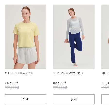
하이소프트 라이닝 반팔티
소프트모달 셔링언발 긴팔티
라이트
75,600원
89,600원
102,
108,000원
128,000원
128,
선택
선택