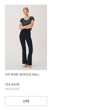
티챠 백셔링 세미부츠컷 레깅스
134,400원
168,000원
선택