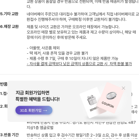
교환 상품이 품절일 경우 반품으로 전환되며, 이때 반품 배송비가 발생됩니
다.
5.기타 교환
네이버페이 주문건은 대리접수 불가하여 고객님께서 직접 네이버페이로 교
환접수 진행해주셔야 하며, 구매확정 이후엔 교환처리 불가합니다.
6.매장 교환
제품 및 사이즈 교환은 가까운 오프라인 매장에서 가능합니다.
오프라인 매장 별로 보유하고 있는 제품과 재고 수량이 상이하니, 해당 매
장에 미리 문의하신 후에 방문해 주세요.
- 아울렛, 사은품 제외
- 택 제거, 사용 흔적 있을 경우 교환 불가
- 제품 수령 후 7일, 구매 후 10일이 지나지 않은 제품만 가능
- 자사몰 결제 금액보다 낮은 금액의 상품으로 교환 시, 차액 환불 불가
반품안내
1.접수 기간
상품 수령 후 1주일 이내 접수해주세요 (Q&A게시판/고객센터로 접수)
※Q&A게시판/고객센터로 접수 누락시 반품지연될 수 있습니다.
2.회수 방법
반품접수 시 한진택배로 수거접수 됩니다. 타택배로 반송시엔 배송비는 고
객님 부담으로 선불 결제 후 반송해주셔야하며 반송 후 고객센터로 택배사
명,송장번호 남겨주셔야 지연없이 처리될 수 있습니다.
※타택배 반송시 반품 주소지 : 경기도 용인시 처인구 원삼면 원양로 487
지상1층 엠글로벌
3.반품 기간
반송하신 상품 입고 후 검수기간 평일기준 2~3일 소요, 검수 후 상품 이상