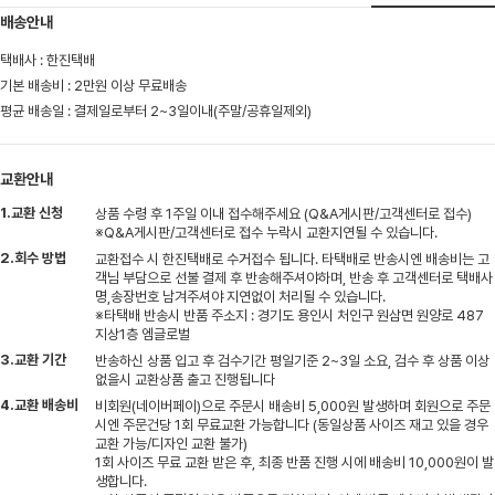
배송안내
택배사 : 한진택배
기본 배송비 : 2만원 이상 무료배송
평균 배송일 : 결제일로부터 2~3일이내(주말/공휴일제외)
교환안내
1.교환 신청
상품 수령 후 1주일 이내 접수해주세요 (Q&A게시판/고객센터로 접수)
※Q&A게시판/고객센터로 접수 누락시 교환지연될 수 있습니다.
2.회수 방법
교환접수 시 한진택배로 수거접수 됩니다. 타택배로 반송시엔 배송비는 고
객님 부담으로 선불 결제 후 반송해주셔야하며, 반송 후 고객센터로 택배사
명,송장번호 남겨주셔야 지연없이 처리될 수 있습니다.
※타택배 반송시 반품 주소지 : 경기도 용인시 처인구 원삼면 원양로 487
지상1층 엠글로벌
3.교환 기간
반송하신 상품 입고 후 검수기간 평일기준 2~3일 소요, 검수 후 상품 이상
없을시 교환상품 출고 진행됩니다
4.교환 배송비
비회원(네이버페이)으로 주문시 배송비 5,000원 발생하며 회원으로 주문
시엔 주문건당 1회 무료교환 가능합니다 (동일상품 사이즈 재고 있을 경우
교환 가능/디자인 교환 불가)
1회 사이즈 무료 교환 받은 후, 최종 반품 진행 시에 배송비 10,000원이 발
생합니다.