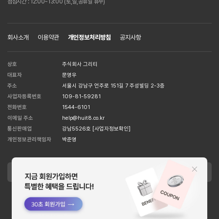
점심시간 : 12:00~13:00 (토,일,공휴일 휴무)
회사소개
이용약관
개인정보처리방침
공지사항
상호
주식회사 그리티
대표자
문영우
주소
서울시 강남구 언주로 151길 7 주성빌딩 2-3층
사업자등록번호
109-81-59281
전화번호
1544-6101
이메일 주소
help@huit8.co.kr
통신판매업
강남5526호
[사업자정보확인]
개인정보관리책임자
박준영
APPLE STORE
GOOGLE STORE
Copyright MCORSET INC. All Right Reserved. designed by
WISA.