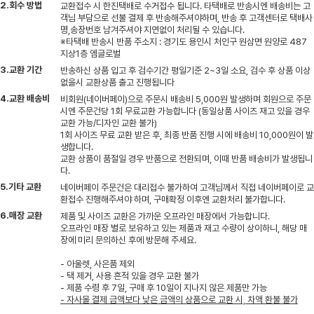
2.회수 방법
교환접수 시 한진택배로 수거접수 됩니다. 타택배로 반송시엔 배송비는 고
객님 부담으로 선불 결제 후 반송해주셔야하며, 반송 후 고객센터로 택배사
명,송장번호 남겨주셔야 지연없이 처리될 수 있습니다.
※타택배 반송시 반품 주소지 : 경기도 용인시 처인구 원삼면 원양로 487
지상1층 엠글로벌
3.교환 기간
반송하신 상품 입고 후 검수기간 평일기준 2~3일 소요, 검수 후 상품 이상
없을시 교환상품 출고 진행됩니다
4.교환 배송비
비회원(네이버페이)으로 주문시 배송비 5,000원 발생하며 회원으로 주문
시엔 주문건당 1회 무료교환 가능합니다 (동일상품 사이즈 재고 있을 경우
교환 가능/디자인 교환 불가)
1회 사이즈 무료 교환 받은 후, 최종 반품 진행 시에 배송비 10,000원이 발
생합니다.
교환 상품이 품절일 경우 반품으로 전환되며, 이때 반품 배송비가 발생됩니
다.
5.기타 교환
네이버페이 주문건은 대리접수 불가하여 고객님께서 직접 네이버페이로 교
환접수 진행해주셔야 하며, 구매확정 이후엔 교환처리 불가합니다.
6.매장 교환
제품 및 사이즈 교환은 가까운 오프라인 매장에서 가능합니다.
오프라인 매장 별로 보유하고 있는 제품과 재고 수량이 상이하니, 해당 매
장에 미리 문의하신 후에 방문해 주세요.
- 아울렛, 사은품 제외
- 택 제거, 사용 흔적 있을 경우 교환 불가
- 제품 수령 후 7일, 구매 후 10일이 지나지 않은 제품만 가능
- 자사몰 결제 금액보다 낮은 금액의 상품으로 교환 시, 차액 환불 불가