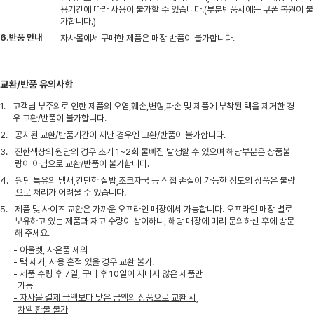
용기간에 따라 사용이 불가할 수 있습니다.(부분반품시에는 쿠폰 복원이 불
가합니다.)
6.반품 안내
자사몰에서 구매한 제품은 매장 반품이 불가합니다.
교환/반품 유의사항
1.
고객님 부주의로 인한 제품의 오염,훼손,변형,파손 및 제품에 부착된 택을 제거한 경
우 교환/반품이 불가합니다.
2.
공지된 교환/반품기간이 지난 경우엔 교환/반품이 불가합니다.
3.
진한색상의 원단의 경우 초기 1~2회 물빠짐 발생할 수 있으며 해당부분은 상품불
량이 아님으로 교환/반품이 불가합니다.
4.
원단 특유의 냄새,간단한 실밥,초크자국 등 직접 손질이 가능한 정도의 상품은 불량
으로 처리가 어려울 수 있습니다.
5.
제품 및 사이즈 교환은 가까운 오프라인 매장에서 가능합니다. 오프라인 매장 별로
보유하고 있는 제품과 재고 수량이 상이하니, 해당 매장에 미리 문의하신 후에 방문
해 주세요.
- 아울렛, 사은품 제외
- 택 제거, 사용 흔적 있을 경우 교환 불가.
- 제품 수령 후 7일, 구매 후 10일이 지나지 않은 제품만
가능
- 자사몰 결제 금액보다 낮은 금액의 상품으로 교환 시,
차액 환불 불가