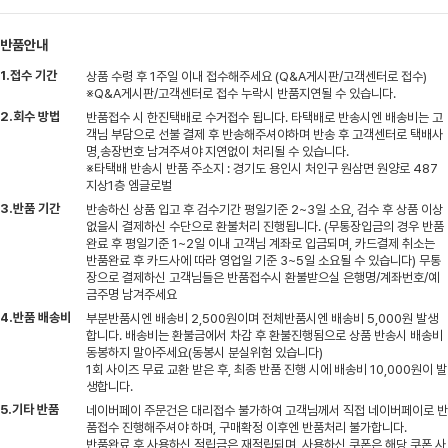
반품안내
1.접수 기간
상품 수령 후 1주일 이내 접수해주세요 (Q&A게시판/고객센터로 접수)
※Q&A게시판/고객센터로 접수 누락시 반품지연될 수 있습니다.
2.회수 방법
반품접수 시 한진택배로 수거접수 됩니다. 타택배로 반송시엔 배송비는 고
객님 부담으로 선불 결제 후 반송해주셔야하며 반송 후 고객센터로 택배사
명,송장번호 남겨주셔야 지연없이 처리될 수 있습니다.
※타택배 반송시 반품 주소지 : 경기도 용인시 처인구 원삼면 원양로 487
지상1층 엠글로벌
3.반품 기간
반송하신 상품 입고 후 검수기간 평일기준 2~3일 소요, 검수 후 상품 이상
없을시 결제하신 수단으로 환불처리 진행됩니다. (무통장입금의 경우 반품
완료 후 평일기준 1~2일 이내 고객님 계좌로 입금되며, 카드결제 취소는
반품완료 후 카드사에 따라 영업일 기준 3~5일 소요될 수 있습니다) 무통
장으로 결제하신 고객님들은 반품접수시 환불받으실 은행명/계좌번호/예
금주명 남겨주세요
4.반품 배송비
부분반품시엔 배송비 2,500원이며 전체반품시엔 배송비 5,000원 발생
합니다. 배송비는 환불금에서 차감 후 환불진행됨으로 상품 반송시 배송비
동봉하지 말아주세요(동봉시 분실위험 있습니다)
1회 사이즈 무료 교환 받은 후, 최종 반품 진행 시에 배송비 10,000원이 발
생합니다.
5.기타 반품
네이버페이 주문건은 대리접수 불가하여 고객님께서 직접 네이버페이로 반
품접수 진행해주셔야 하며, 구매확정 이후엔 반품처리 불가합니다.
반품완료 후 사용하신 적립금은 재적립되며, 사용하신 쿠폰은 해당 쿠폰 사