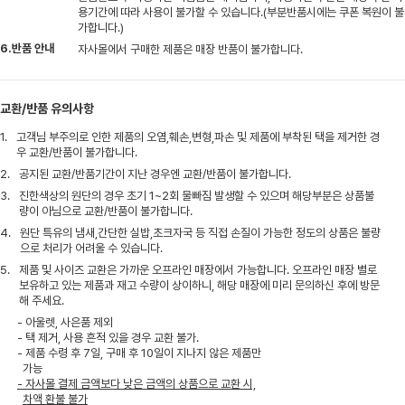
용기간에 따라 사용이 불가할 수 있습니다.(부분반품시에는 쿠폰 복원이 불
가합니다.)
6.반품 안내
자사몰에서 구매한 제품은 매장 반품이 불가합니다.
교환/반품 유의사항
1.
고객님 부주의로 인한 제품의 오염,훼손,변형,파손 및 제품에 부착된 택을 제거한 경
우 교환/반품이 불가합니다.
2.
공지된 교환/반품기간이 지난 경우엔 교환/반품이 불가합니다.
3.
진한색상의 원단의 경우 초기 1~2회 물빠짐 발생할 수 있으며 해당부분은 상품불
량이 아님으로 교환/반품이 불가합니다.
4.
원단 특유의 냄새,간단한 실밥,초크자국 등 직접 손질이 가능한 정도의 상품은 불량
으로 처리가 어려울 수 있습니다.
5.
제품 및 사이즈 교환은 가까운 오프라인 매장에서 가능합니다. 오프라인 매장 별로
보유하고 있는 제품과 재고 수량이 상이하니, 해당 매장에 미리 문의하신 후에 방문
해 주세요.
- 아울렛, 사은품 제외
- 택 제거, 사용 흔적 있을 경우 교환 불가.
- 제품 수령 후 7일, 구매 후 10일이 지나지 않은 제품만
가능
- 자사몰 결제 금액보다 낮은 금액의 상품으로 교환 시,
차액 환불 불가