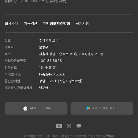
점심시간 : 12:00~13:00 (토,일,공휴일 휴무)
회사소개
이용약관
개인정보처리방침
공지사항
상호
주식회사 그리티
대표자
문영우
주소
서울시 강남구 언주로 151길 7 주성빌딩 2-3층
사업자등록번호
109-81-59281
전화번호
1544-6101
이메일 주소
help@huit8.co.kr
통신판매업
강남5526호
[사업자정보확인]
개인정보관리책임자
박준영
APPLE STORE
GOOGLE STORE
Copyright MCORSET INC. All Right Reserved. designed by
WISA.