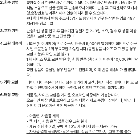
2.회수 방법
교환접수 시 한진택배로 수거접수 됩니다. 타택배로 반송시엔 배송비는 고
객님 부담으로 선불 결제 후 반송해주셔야하며, 반송 후 고객센터로 택배사
명,송장번호 남겨주셔야 지연없이 처리될 수 있습니다.
※타택배 반송시 반품 주소지 : 경기도 용인시 처인구 원삼면 원양로 487
지상1층 엠글로벌
3.교환 기간
반송하신 상품 입고 후 검수기간 평일기준 2~3일 소요, 검수 후 상품 이상
없을시 교환상품 출고 진행됩니다
4.교환 배송비
비회원(네이버페이)으로 주문시 배송비 5,000원 발생하며 회원으로 주문
시엔 주문건당 1회 무료교환 가능합니다 (동일상품 사이즈 재고 있을 경우
교환 가능/디자인 교환 불가)
1회 사이즈 무료 교환 받은 후, 최종 반품 진행 시에 배송비 10,000원이 발
생합니다.
교환 상품이 품절일 경우 반품으로 전환되며, 이때 반품 배송비가 발생됩니
다.
5.기타 교환
네이버페이 주문건은 대리접수 불가하여 고객님께서 직접 네이버페이로 교
환접수 진행해주셔야 하며, 구매확정 이후엔 교환처리 불가합니다.
6.매장 교환
제품 및 사이즈 교환은 가까운 오프라인 매장에서 가능합니다.
오프라인 매장 별로 보유하고 있는 제품과 재고 수량이 상이하니, 해당 매
장에 미리 문의하신 후에 방문해 주세요.
- 아울렛, 사은품 제외
- 택 제거, 사용 흔적 있을 경우 교환 불가
- 제품 수령 후 7일, 구매 후 10일이 지나지 않은 제품만 가능
- 자사몰 결제 금액보다 낮은 금액의 상품으로 교환 시, 차액 환불 불가