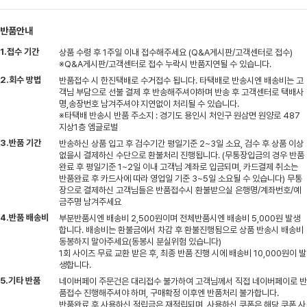
반품안내
1.접수 기간
상품 수령 후 1주일 이내 접수해주세요 (Q&A게시판/고객센터로 접수)
※Q&A게시판/고객센터로 접수 누락시 반품지연될 수 있습니다.
2.회수 방법
반품접수 시 한진택배로 수거접수 됩니다. 타택배로 반송시엔 배송비는 고
객님 부담으로 선불 결제 후 반송해주셔야하며 반송 후 고객센터로 택배사
명,송장번호 남겨주셔야 지연없이 처리될 수 있습니다.
※타택배 반송시 반품 주소지 : 경기도 용인시 처인구 원삼면 원양로 487
지상1층 엠글로벌
3.반품 기간
반송하신 상품 입고 후 검수기간 평일기준 2~3일 소요, 검수 후 상품 이상
없을시 결제하신 수단으로 환불처리 진행됩니다. (무통장입금의 경우 반품
완료 후 평일기준 1~2일 이내 고객님 계좌로 입금되며, 카드결제 취소는
반품완료 후 카드사에 따라 영업일 기준 3~5일 소요될 수 있습니다) 무통
장으로 결제하신 고객님들은 반품접수시 환불받으실 은행명/계좌번호/예
금주명 남겨주세요
4.반품 배송비
부분반품시엔 배송비 2,500원이며 전체반품시엔 배송비 5,000원 발생
합니다. 배송비는 환불금에서 차감 후 환불진행됨으로 상품 반송시 배송비
동봉하지 말아주세요(동봉시 분실위험 있습니다)
1회 사이즈 무료 교환 받은 후, 최종 반품 진행 시에 배송비 10,000원이 발
생합니다.
5.기타 반품
네이버페이 주문건은 대리접수 불가하여 고객님께서 직접 네이버페이로 반
품접수 진행해주셔야 하며, 구매확정 이후엔 반품처리 불가합니다.
반품완료 후 사용하신 적립금은 재적립되며, 사용하신 쿠폰은 해당 쿠폰 사