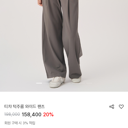
HTWPN6I07T
티챠 턱주름 와이드 팬츠
158,400
20%
198,000
회원 구매 시 3% 적립