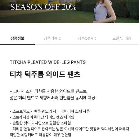
상품정보
상품리뷰
상품Q&A
교환 및 배송
2
0
TITCHA PLEATED WIDE-LEG PANTS
티챠 턱주름 와이드 팬츠
시그니처 소재 티챠를 사용한 와이드핏 팬츠로,
넓은 허리 밴드로 체형커버와 편안함을 동시에 제공
- 소프트하고 가벼운 위뜨의 시그니쳐 티챠 소재 사용
- 스트레치성이 뛰어난 와이드 팬츠 아이템
- 슬림한 핏의 디자인으로 깔끔한 스타일
- 허리를 안정적으로 잡아주는 넓은 오비와 와이드한 핏감과 턱디테일이 더해져
적절한 체형커버로 착용감이 매우 편안함