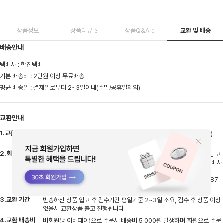
상품정보
상품리뷰
상품Q&A
교환 및 배송
3
0
배송안내
택배사 : 한진택배
기본 배송비 : 2만원 이상 무료배송
평균 배송일 : 결제일로부터 2~3일이내(주말/공휴일제외)
교환안내
1.교환 신청
상품 수령 후 1주일 이내 접수해주세요 (Q&A게시판/고객센터로 접수)
※Q&A게시판/고객센터로 접수 누락시 교환지연될 수 있습니다.
2.회수 방법
교환접수 시 한진택배로 수거접수 됩니다. 타택배로 반송시엔 배송비는 고
객님 부담으로 선불 결제 후 반송해주셔야하며, 반송 후 고객센터로 택배사
명,송장번호 남겨주셔야 지연없이 처리될 수 있습니다.
※타택배 반송시 반품 주소지 : 경기도 용인시 처인구 원삼면 원양로 487
지상1층 엠글로벌
3.교환 기간
반송하신 상품 입고 후 검수기간 평일기준 2~3일 소요, 검수 후 상품 이상
없을시 교환상품 출고 진행됩니다
4.교환 배송비
비회원(네이버페이)으로 주문시 배송비 5,000원 발생하며 회원으로 주문