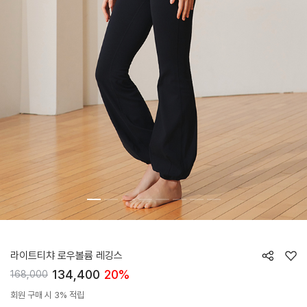
HTWLE6I04T
라이트티챠 로우볼륨 레깅스
134,400
20%
168,000
회원 구매 시 3% 적립