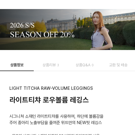
상품정보
상품리뷰
상품Q&A
교환 및 배송
3
0
LIGHT TITCHA RAW-VOLUME LEGGINGS
라이트티챠 로우볼륨 레깅스
시그니쳐 소재인 라이트티챠를 사용하여, 하단에 볼륨감을
주어 종아리 노출부담을 줄여준 위뜨만의 NEW핏 레깅스