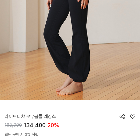
HTWLE6I04T
라이트티챠 로우볼륨 레깅스
134,400
20%
168,000
회원 구매 시 3% 적립