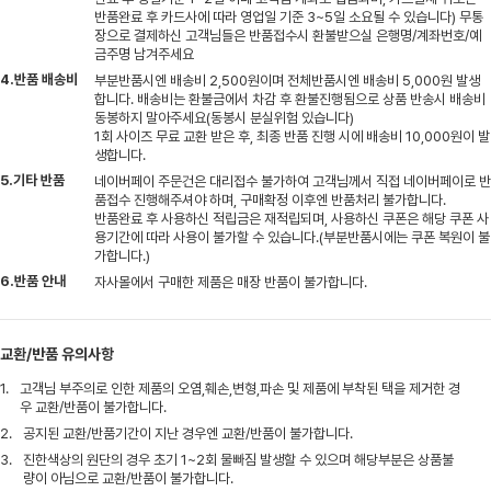
반품완료 후 카드사에 따라 영업일 기준 3~5일 소요될 수 있습니다) 무통
장으로 결제하신 고객님들은 반품접수시 환불받으실 은행명/계좌번호/예
금주명 남겨주세요
4.반품 배송비
부분반품시엔 배송비 2,500원이며 전체반품시엔 배송비 5,000원 발생
합니다. 배송비는 환불금에서 차감 후 환불진행됨으로 상품 반송시 배송비
동봉하지 말아주세요(동봉시 분실위험 있습니다)
1회 사이즈 무료 교환 받은 후, 최종 반품 진행 시에 배송비 10,000원이 발
생합니다.
5.기타 반품
네이버페이 주문건은 대리접수 불가하여 고객님께서 직접 네이버페이로 반
품접수 진행해주셔야 하며, 구매확정 이후엔 반품처리 불가합니다.
반품완료 후 사용하신 적립금은 재적립되며, 사용하신 쿠폰은 해당 쿠폰 사
용기간에 따라 사용이 불가할 수 있습니다.(부분반품시에는 쿠폰 복원이 불
가합니다.)
6.반품 안내
자사몰에서 구매한 제품은 매장 반품이 불가합니다.
교환/반품 유의사항
1.
고객님 부주의로 인한 제품의 오염,훼손,변형,파손 및 제품에 부착된 택을 제거한 경
우 교환/반품이 불가합니다.
2.
공지된 교환/반품기간이 지난 경우엔 교환/반품이 불가합니다.
3.
진한색상의 원단의 경우 초기 1~2회 물빠짐 발생할 수 있으며 해당부분은 상품불
량이 아님으로 교환/반품이 불가합니다.