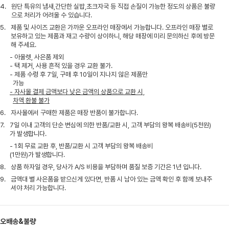
4.
원단 특유의 냄새,간단한 실밥,초크자국 등 직접 손질이 가능한 정도의 상품은 불량
으로 처리가 어려울 수 있습니다.
5.
제품 및 사이즈 교환은 가까운 오프라인 매장에서 가능합니다. 오프라인 매장 별로
보유하고 있는 제품과 재고 수량이 상이하니, 해당 매장에 미리 문의하신 후에 방문
해 주세요.
- 아울렛, 사은품 제외
- 택 제거, 사용 흔적 있을 경우 교환 불가.
- 제품 수령 후 7일, 구매 후 10일이 지나지 않은 제품만
가능
- 자사몰 결제 금액보다 낮은 금액의 상품으로 교환 시,
차액 환불 불가
6.
자사몰에서 구매한 제품은 매장 반품이 불가합니다.
7.
7일 이내 고객의 단순 변심에 의한 반품/교환 시, 고객 부담의 왕복 배송비(5천원)
가 발생합니다.
- 1회 무료 교환 후, 반품/교환 시 고객 부담의 왕복 배송비
(1만원)가 발생합니다.
8.
상품 하자일 경우, 당사가 A/S 비용을 부담하며 품질 보증 기간은 1년 입니다.
9.
금액대 별 사은품을 받으신게 있다면, 반품 시 남아 있는 금액 확인 후 함께 보내주
셔야 처리 가능합니다.
오배송&불량