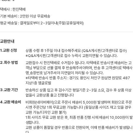
택배사 : 한진택배
기본 배송비 : 2만원 이상 무료배송
평균 배송일 : 결제일로부터 2~3일이내(주말/공휴일제외)
교환안내
1.교환 신청
상품 수령 후 1주일 이내 접수해주세요 (Q&A게시판/고객센터로 접수)
※Q&A게시판/고객센터로 접수 누락시 교환지연될 수 있습니다.
2.회수 방법
교환접수 시 한진택배로 수거접수 됩니다. 타택배로 반송시엔 배송비는 고
객님 부담으로 선불 결제 후 반송해주셔야하며, 반송 후 고객센터로 택배사
명,송장번호 남겨주셔야 지연없이 처리될 수 있습니다.
※타택배 반송시 반품 주소지 : 경기도 용인시 처인구 원삼면 원양로 487
지상1층 엠글로벌
3.교환 기간
반송하신 상품 입고 후 검수기간 평일기준 2~3일 소요, 검수 후 상품 이상
없을시 교환상품 출고 진행됩니다
4.교환 배송비
비회원(네이버페이)으로 주문시 배송비 5,000원 발생하며 회원으로 주문
시엔 주문건당 1회 무료교환 가능합니다 (동일상품 사이즈 재고 있을 경우
교환 가능/디자인 교환 불가)
1회 사이즈 무료 교환 받은 후, 최종 반품 진행 시에 배송비 10,000원이 발
생합니다.
교환 상품이 품절일 경우 반품으로 전환되며, 이때 반품 배송비가 발생됩니
다.