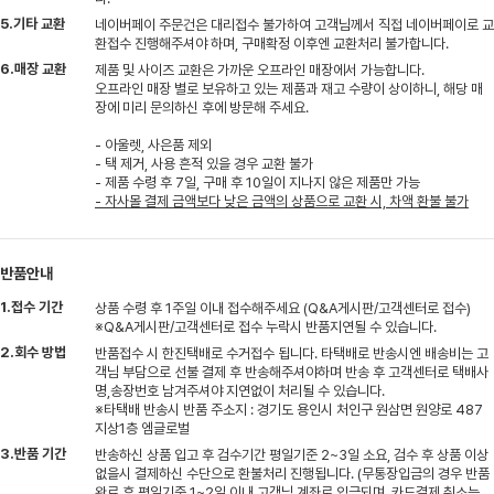
5.기타 교환
네이버페이 주문건은 대리접수 불가하여 고객님께서 직접 네이버페이로 교
환접수 진행해주셔야 하며, 구매확정 이후엔 교환처리 불가합니다.
6.매장 교환
제품 및 사이즈 교환은 가까운 오프라인 매장에서 가능합니다.
오프라인 매장 별로 보유하고 있는 제품과 재고 수량이 상이하니, 해당 매
장에 미리 문의하신 후에 방문해 주세요.
- 아울렛, 사은품 제외
- 택 제거, 사용 흔적 있을 경우 교환 불가
- 제품 수령 후 7일, 구매 후 10일이 지나지 않은 제품만 가능
- 자사몰 결제 금액보다 낮은 금액의 상품으로 교환 시, 차액 환불 불가
반품안내
1.접수 기간
상품 수령 후 1주일 이내 접수해주세요 (Q&A게시판/고객센터로 접수)
※Q&A게시판/고객센터로 접수 누락시 반품지연될 수 있습니다.
2.회수 방법
반품접수 시 한진택배로 수거접수 됩니다. 타택배로 반송시엔 배송비는 고
객님 부담으로 선불 결제 후 반송해주셔야하며 반송 후 고객센터로 택배사
명,송장번호 남겨주셔야 지연없이 처리될 수 있습니다.
※타택배 반송시 반품 주소지 : 경기도 용인시 처인구 원삼면 원양로 487
지상1층 엠글로벌
3.반품 기간
반송하신 상품 입고 후 검수기간 평일기준 2~3일 소요, 검수 후 상품 이상
없을시 결제하신 수단으로 환불처리 진행됩니다. (무통장입금의 경우 반품
완료 후 평일기준 1~2일 이내 고객님 계좌로 입금되며, 카드결제 취소는