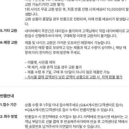
교환 가능/디자인 교환 불가)
1회 사이즈 무료 교환 받은 후, 최종 반품 진행 시에 배송비 10,000원이 발
생합니다.
교환 상품이 품절일 경우 반품으로 전환되며, 이때 반품 배송비가 발생됩니
다.
5.기타 교환
네이버페이 주문건은 대리접수 불가하여 고객님께서 직접 네이버페이로 교
환접수 진행해주셔야 하며, 구매확정 이후엔 교환처리 불가합니다.
6.매장 교환
제품 및 사이즈 교환은 가까운 오프라인 매장에서 가능합니다.
오프라인 매장 별로 보유하고 있는 제품과 재고 수량이 상이하니, 해당 매
장에 미리 문의하신 후에 방문해 주세요.
- 아울렛, 사은품 제외
- 택 제거, 사용 흔적 있을 경우 교환 불가
- 제품 수령 후 7일, 구매 후 10일이 지나지 않은 제품만 가능
- 자사몰 결제 금액보다 낮은 금액의 상품으로 교환 시, 차액 환불 불가
반품안내
1.접수 기간
상품 수령 후 1주일 이내 접수해주세요 (Q&A게시판/고객센터로 접수)
※Q&A게시판/고객센터로 접수 누락시 반품지연될 수 있습니다.
2.회수 방법
반품접수 시 한진택배로 수거접수 됩니다. 타택배로 반송시엔 배송비는 고
객님 부담으로 선불 결제 후 반송해주셔야하며 반송 후 고객센터로 택배사
명,송장번호 남겨주셔야 지연없이 처리될 수 있습니다.