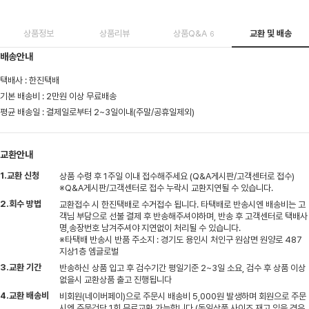
상품정보
상품리뷰
상품Q&A
교환 및 배송
6
배송안내
택배사 : 한진택배
기본 배송비 : 2만원 이상 무료배송
평균 배송일 : 결제일로부터 2~3일이내(주말/공휴일제외)
교환안내
1.교환 신청
상품 수령 후 1주일 이내 접수해주세요 (Q&A게시판/고객센터로 접수)
※Q&A게시판/고객센터로 접수 누락시 교환지연될 수 있습니다.
2.회수 방법
교환접수 시 한진택배로 수거접수 됩니다. 타택배로 반송시엔 배송비는 고
객님 부담으로 선불 결제 후 반송해주셔야하며, 반송 후 고객센터로 택배사
명,송장번호 남겨주셔야 지연없이 처리될 수 있습니다.
※타택배 반송시 반품 주소지 : 경기도 용인시 처인구 원삼면 원양로 487
지상1층 엠글로벌
3.교환 기간
반송하신 상품 입고 후 검수기간 평일기준 2~3일 소요, 검수 후 상품 이상
없을시 교환상품 출고 진행됩니다
4.교환 배송비
비회원(네이버페이)으로 주문시 배송비 5,000원 발생하며 회원으로 주문
시엔 주문건당 1회 무료교환 가능합니다 (동일상품 사이즈 재고 있을 경우