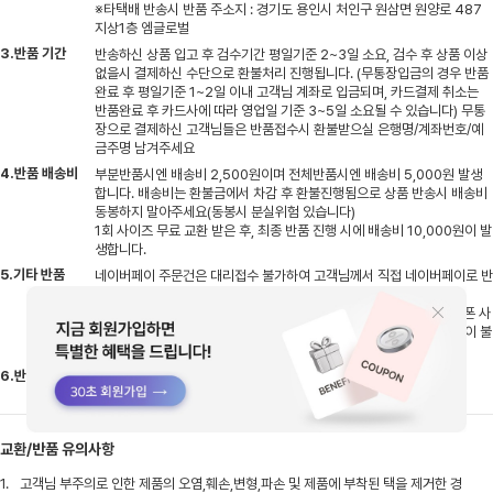
※타택배 반송시 반품 주소지 : 경기도 용인시 처인구 원삼면 원양로 487
지상1층 엠글로벌
3.반품 기간
반송하신 상품 입고 후 검수기간 평일기준 2~3일 소요, 검수 후 상품 이상
없을시 결제하신 수단으로 환불처리 진행됩니다. (무통장입금의 경우 반품
완료 후 평일기준 1~2일 이내 고객님 계좌로 입금되며, 카드결제 취소는
반품완료 후 카드사에 따라 영업일 기준 3~5일 소요될 수 있습니다) 무통
장으로 결제하신 고객님들은 반품접수시 환불받으실 은행명/계좌번호/예
금주명 남겨주세요
4.반품 배송비
부분반품시엔 배송비 2,500원이며 전체반품시엔 배송비 5,000원 발생
합니다. 배송비는 환불금에서 차감 후 환불진행됨으로 상품 반송시 배송비
동봉하지 말아주세요(동봉시 분실위험 있습니다)
1회 사이즈 무료 교환 받은 후, 최종 반품 진행 시에 배송비 10,000원이 발
생합니다.
5.기타 반품
네이버페이 주문건은 대리접수 불가하여 고객님께서 직접 네이버페이로 반
품접수 진행해주셔야 하며, 구매확정 이후엔 반품처리 불가합니다.
반품완료 후 사용하신 적립금은 재적립되며, 사용하신 쿠폰은 해당 쿠폰 사
용기간에 따라 사용이 불가할 수 있습니다.(부분반품시에는 쿠폰 복원이 불
가합니다.)
6.반품 안내
자사몰에서 구매한 제품은 매장 반품이 불가합니다.
교환/반품 유의사항
1.
고객님 부주의로 인한 제품의 오염,훼손,변형,파손 및 제품에 부착된 택을 제거한 경