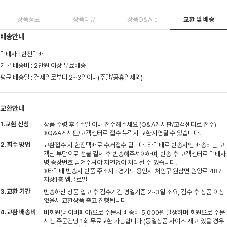
상품정보
상품리뷰
상품Q&A
교환 및 배송
0
배송안내
택배사 : 한진택배
기본 배송비 : 2만원 이상 무료배송
평균 배송일 : 결제일로부터 2~3일이내(주말/공휴일제외)
교환안내
1.교환 신청
상품 수령 후 1주일 이내 접수해주세요 (Q&A게시판/고객센터로 접수)
※Q&A게시판/고객센터로 접수 누락시 교환지연될 수 있습니다.
2.회수 방법
교환접수 시 한진택배로 수거접수 됩니다. 타택배로 반송시엔 배송비는 고
객님 부담으로 선불 결제 후 반송해주셔야하며, 반송 후 고객센터로 택배사
명,송장번호 남겨주셔야 지연없이 처리될 수 있습니다.
※타택배 반송시 반품 주소지 : 경기도 용인시 처인구 원삼면 원양로 487
지상1층 엠글로벌
3.교환 기간
반송하신 상품 입고 후 검수기간 평일기준 2~3일 소요, 검수 후 상품 이상
없을시 교환상품 출고 진행됩니다
4.교환 배송비
비회원(네이버페이)으로 주문시 배송비 5,000원 발생하며 회원으로 주문
시엔 주문건당 1회 무료교환 가능합니다 (동일상품 사이즈 재고 있을 경우