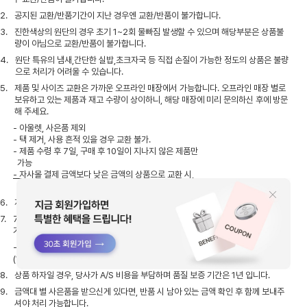
2.
공지된 교환/반품기간이 지난 경우엔 교환/반품이 불가합니다.
3.
진한색상의 원단의 경우 초기 1~2회 물빠짐 발생할 수 있으며 해당부분은 상품불
량이 아님으로 교환/반품이 불가합니다.
4.
원단 특유의 냄새,간단한 실밥,초크자국 등 직접 손질이 가능한 정도의 상품은 불량
으로 처리가 어려울 수 있습니다.
5.
제품 및 사이즈 교환은 가까운 오프라인 매장에서 가능합니다. 오프라인 매장 별로
보유하고 있는 제품과 재고 수량이 상이하니, 해당 매장에 미리 문의하신 후에 방문
해 주세요.
- 아울렛, 사은품 제외
- 택 제거, 사용 흔적 있을 경우 교환 불가.
- 제품 수령 후 7일, 구매 후 10일이 지나지 않은 제품만
가능
- 자사몰 결제 금액보다 낮은 금액의 상품으로 교환 시,
차액 환불 불가
6.
자사몰에서 구매한 제품은 매장 반품이 불가합니다.
7.
7일 이내 고객의 단순 변심에 의한 반품/교환 시, 고객 부담의 왕복 배송비(5천원)
가 발생합니다.
- 1회 무료 교환 후, 반품/교환 시 고객 부담의 왕복 배송비
(1만원)가 발생합니다.
8.
상품 하자일 경우, 당사가 A/S 비용을 부담하며 품질 보증 기간은 1년 입니다.
9.
금액대 별 사은품을 받으신게 있다면, 반품 시 남아 있는 금액 확인 후 함께 보내주
셔야 처리 가능합니다.