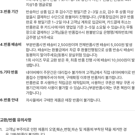
지상1층 엠글로벌
3.반품 기간
반송하신 상품 입고 후 검수기간 평일기준 2~3일 소요, 검수 후 상품 이상
없을시 결제하신 수단으로 환불처리 진행됩니다. (무통장입금의 경우 반품
완료 후 평일기준 1~2일 이내 고객님 계좌로 입금되며, 카드결제 취소는
반품완료 후 카드사에 따라 영업일 기준 3~5일 소요될 수 있습니다) 무통
장으로 결제하신 고객님들은 반품접수시 환불받으실 은행명/계좌번호/예
금주명 남겨주세요
4.반품 배송비
부분반품시엔 배송비 2,500원이며 전체반품시엔 배송비 5,000원 발생
합니다. 배송비는 환불금에서 차감 후 환불진행됨으로 상품 반송시 배송비
동봉하지 말아주세요(동봉시 분실위험 있습니다)
1회 사이즈 무료 교환 받은 후, 최종 반품 진행 시에 배송비 10,000원이 발
생합니다.
5.기타 반품
네이버페이 주문건은 대리접수 불가하여 고객님께서 직접 네이버페이로 반
품접수 진행해주셔야 하며, 구매확정 이후엔 반품처리 불가합니다.
반품완료 후 사용하신 적립금은 재적립되며, 사용하신 쿠폰은 해당 쿠폰 사
용기간에 따라 사용이 불가할 수 있습니다.(부분반품시에는 쿠폰 복원이 불
가합니다.)
6.반품 안내
자사몰에서 구매한 제품은 매장 반품이 불가합니다.
교환/반품 유의사항
1.
고객님 부주의로 인한 제품의 오염,훼손,변형,파손 및 제품에 부착된 택을 제거한 경
우 교환/반품이 불가합니다.