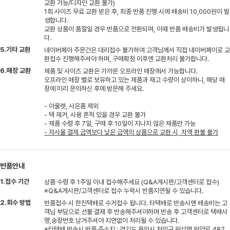
교환 가능/디자인 교환 불가)
1회 사이즈 무료 교환 받은 후, 최종 반품 진행 시에 배송비 10,000원이 발
생합니다.
교환 상품이 품절일 경우 반품으로 전환되며, 이때 반품 배송비가 발생됩니
다.
5.기타 교환
네이버페이 주문건은 대리접수 불가하여 고객님께서 직접 네이버페이로 교
환접수 진행해주셔야 하며, 구매확정 이후엔 교환처리 불가합니다.
6.매장 교환
제품 및 사이즈 교환은 가까운 오프라인 매장에서 가능합니다.
오프라인 매장 별로 보유하고 있는 제품과 재고 수량이 상이하니, 해당 매
장에 미리 문의하신 후에 방문해 주세요.
- 아울렛, 사은품 제외
- 택 제거, 사용 흔적 있을 경우 교환 불가
- 제품 수령 후 7일, 구매 후 10일이 지나지 않은 제품만 가능
- 자사몰 결제 금액보다 낮은 금액의 상품으로 교환 시, 차액 환불 불가
반품안내
1.접수 기간
상품 수령 후 1주일 이내 접수해주세요 (Q&A게시판/고객센터로 접수)
※Q&A게시판/고객센터로 접수 누락시 반품지연될 수 있습니다.
2.회수 방법
반품접수 시 한진택배로 수거접수 됩니다. 타택배로 반송시엔 배송비는 고
객님 부담으로 선불 결제 후 반송해주셔야하며 반송 후 고객센터로 택배사
명,송장번호 남겨주셔야 지연없이 처리될 수 있습니다.
※타택배 반송시 반품 주소지 : 경기도 용인시 처인구 원삼면 원양로 487