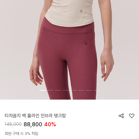
HTWLT5K02T
티챠골지 백 홀라인 인브라 탱크탑
88,800
40%
148,000
회원 구매 시 3% 적립