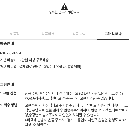
등록된 문의가 없습니다.
상품정보
상품리뷰
상품Q&A
교환 및 배송
0
배송안내
택배사 : 한진택배
기본 배송비 : 2만원 이상 무료배송
평균 배송일 : 결제일로부터 2~3일이내(주말/공휴일제외)
교환안내
1.교환 신청
상품 수령 후 1주일 이내 접수해주세요 (Q&A게시판/고객센터로 접수)
※Q&A게시판/고객센터로 접수 누락시 교환지연될 수 있습니다.
2.회수 방법
교환접수 시 한진택배로 수거접수 됩니다. 타택배로 반송시엔 배송비는 고
객님 부담으로 선불 결제 후 반송해주셔야하며, 반송 후 고객센터로 택배사
명,송장번호 남겨주셔야 지연없이 처리될 수 있습니다.
※타택배 반송시 반품 주소지 : 경기도 용인시 처인구 원삼면 원양로 487
지상1층 엠글로벌