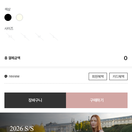
색상
사이즈
XS
S
M
L
0
총 결제금액
review
회원혜택
카드혜택
장바구니
구매하기