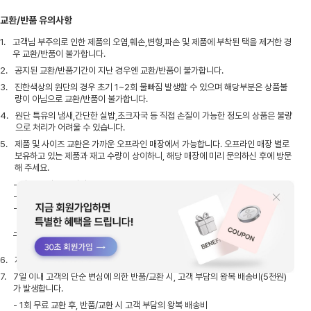
교환/반품 유의사항
1.
고객님 부주의로 인한 제품의 오염,훼손,변형,파손 및 제품에 부착된 택을 제거한 경
우 교환/반품이 불가합니다.
2.
공지된 교환/반품기간이 지난 경우엔 교환/반품이 불가합니다.
3.
진한색상의 원단의 경우 초기 1~2회 물빠짐 발생할 수 있으며 해당부분은 상품불
량이 아님으로 교환/반품이 불가합니다.
4.
원단 특유의 냄새,간단한 실밥,초크자국 등 직접 손질이 가능한 정도의 상품은 불량
으로 처리가 어려울 수 있습니다.
5.
제품 및 사이즈 교환은 가까운 오프라인 매장에서 가능합니다. 오프라인 매장 별로
보유하고 있는 제품과 재고 수량이 상이하니, 해당 매장에 미리 문의하신 후에 방문
해 주세요.
- 아울렛, 사은품 제외
- 택 제거, 사용 흔적 있을 경우 교환 불가.
- 제품 수령 후 7일, 구매 후 10일이 지나지 않은 제품만
가능
- 자사몰 결제 금액보다 낮은 금액의 상품으로 교환 시,
차액 환불 불가
6.
자사몰에서 구매한 제품은 매장 반품이 불가합니다.
7.
7일 이내 고객의 단순 변심에 의한 반품/교환 시, 고객 부담의 왕복 배송비(5천원)
가 발생합니다.
- 1회 무료 교환 후, 반품/교환 시 고객 부담의 왕복 배송비