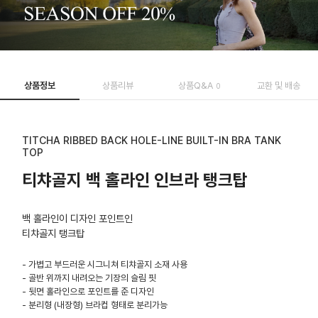
상품정보
상품리뷰
상품Q&A
교환 및 배송
0
TITCHA RIBBED BACK HOLE-LINE BUILT-IN BRA TANK
TOP
티챠골지 백 홀라인 인브라 탱크탑
백 홀라인이 디자인 포인트인
티챠골지 탱크탑
- 가볍고 부드러운 시그니쳐 티챠골지 소재 사용
- 골반 위까지 내려오는 기장의 슬림 핏
- 뒷면 홀라인으로 포인트를 준 디자인
- 분리형 (내장형) 브라컵 형태로 분리가능