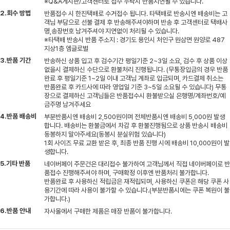
※Q&A게시판/고객센터로 접수 누락시 반품지연될 수 있습니다.
2.회수 방법
반품접수 시 한진택배로 수거접수 됩니다. 타택배로 반송시엔 배송비는 고
객님 부담으로 선불 결제 후 반송해주셔야하며 반송 후 고객센터로 택배사
명,송장번호 남겨주셔야 지연없이 처리될 수 있습니다.
※타택배 반송시 반품 주소지 : 경기도 용인시 처인구 원삼면 원양로 487
지상1층 엠글로벌
3.반품 기간
반송하신 상품 입고 후 검수기간 평일기준 2~3일 소요, 검수 후 상품 이상
없을시 결제하신 수단으로 환불처리 진행됩니다. (무통장입금의 경우 반품
완료 후 평일기준 1~2일 이내 고객님 계좌로 입금되며, 카드결제 취소는
반품완료 후 카드사에 따라 영업일 기준 3~5일 소요될 수 있습니다) 무통
장으로 결제하신 고객님들은 반품접수시 환불받으실 은행명/계좌번호/예
금주명 남겨주세요
4.반품 배송비
부분반품시엔 배송비 2,500원이며 전체반품시엔 배송비 5,000원 발생
합니다. 배송비는 환불금에서 차감 후 환불진행됨으로 상품 반송시 배송비
동봉하지 말아주세요(동봉시 분실위험 있습니다)
1회 사이즈 무료 교환 받은 후, 최종 반품 진행 시에 배송비 10,000원이 발
생합니다.
5.기타 반품
네이버페이 주문건은 대리접수 불가하여 고객님께서 직접 네이버페이로 반
품접수 진행해주셔야 하며, 구매확정 이후엔 반품처리 불가합니다.
반품완료 후 사용하신 적립금은 재적립되며, 사용하신 쿠폰은 해당 쿠폰 사
용기간에 따라 사용이 불가할 수 있습니다.(부분반품시에는 쿠폰 복원이 불
가합니다.)
6.반품 안내
자사몰에서 구매한 제품은 매장 반품이 불가합니다.