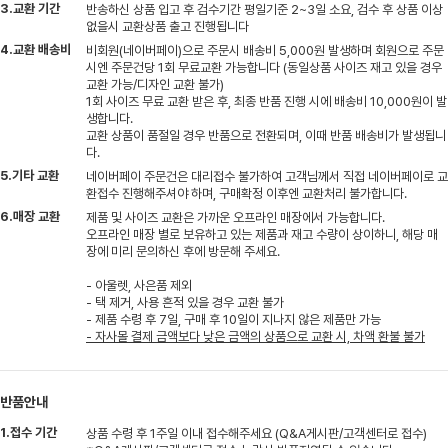
3.교환 기간
반송하신 상품 입고 후 검수기간 평일기준 2~3일 소요, 검수 후 상품 이상
없을시 교환상품 출고 진행됩니다
4.교환 배송비
비회원(네이버페이)으로 주문시 배송비 5,000원 발생하며 회원으로 주문
시엔 주문건당 1회 무료교환 가능합니다 (동일상품 사이즈 재고 있을 경우
교환 가능/디자인 교환 불가)
1회 사이즈 무료 교환 받은 후, 최종 반품 진행 시에 배송비 10,000원이 발
생합니다.
교환 상품이 품절일 경우 반품으로 전환되며, 이때 반품 배송비가 발생됩니
다.
5.기타 교환
네이버페이 주문건은 대리접수 불가하여 고객님께서 직접 네이버페이로 교
환접수 진행해주셔야 하며, 구매확정 이후엔 교환처리 불가합니다.
6.매장 교환
제품 및 사이즈 교환은 가까운 오프라인 매장에서 가능합니다.
오프라인 매장 별로 보유하고 있는 제품과 재고 수량이 상이하니, 해당 매
장에 미리 문의하신 후에 방문해 주세요.
- 아울렛, 사은품 제외
- 택 제거, 사용 흔적 있을 경우 교환 불가
- 제품 수령 후 7일, 구매 후 10일이 지나지 않은 제품만 가능
- 자사몰 결제 금액보다 낮은 금액의 상품으로 교환 시, 차액 환불 불가
반품안내
1.접수 기간
상품 수령 후 1주일 이내 접수해주세요 (Q&A게시판/고객센터로 접수)