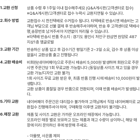
1.교환 신청
상품 수령 후 1주일 이내 접수해주세요 (Q&A게시판/고객센터로 접수)
※Q&A게시판/고객센터로 접수 누락시 교환지연될 수 있습니다.
2.회수 방법
교환접수 시 한진택배로 수거접수 됩니다. 타택배로 반송시엔 배송비는 고
객님 부담으로 선불 결제 후 반송해주셔야하며, 반송 후 고객센터로 택배사
명,송장번호 남겨주셔야 지연없이 처리될 수 있습니다.
※타택배 반송시 반품 주소지 : 경기도 용인시 처인구 원삼면 원양로 487
지상1층 엠글로벌
3.교환 기간
반송하신 상품 입고 후 검수기간 평일기준 2~3일 소요, 검수 후 상품 이상
없을시 교환상품 출고 진행됩니다
4.교환 배송비
비회원(네이버페이)으로 주문시 배송비 5,000원 발생하며 회원으로 주문
시엔 주문건당 1회 무료교환 가능합니다 (동일상품 사이즈 재고 있을 경우
교환 가능/디자인 교환 불가)
1회 사이즈 무료 교환 받은 후, 최종 반품 진행 시에 배송비 10,000원이 발
생합니다.
교환 상품이 품절일 경우 반품으로 전환되며, 이때 반품 배송비가 발생됩니
다.
5.기타 교환
네이버페이 주문건은 대리접수 불가하여 고객님께서 직접 네이버페이로 교
환접수 진행해주셔야 하며, 구매확정 이후엔 교환처리 불가합니다.
6.매장 교환
제품 및 사이즈 교환은 가까운 오프라인 매장에서 가능합니다.
오프라인 매장 별로 보유하고 있는 제품과 재고 수량이 상이하니, 해당 매
장에 미리 문의하신 후에 방문해 주세요.
- 아울렛, 사은품 제외