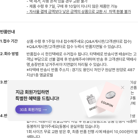
- 택 제거, 사용 흔적 있을 경우 교환 불가
- 제품 수령 후 7일, 구매 후 10일이 지나지 않은 제품만 가능
- 자사몰 결제 금액보다 낮은 금액의 상품으로 교환 시, 차액 환불 불가
반품안내
1.접수 기간
상품 수령 후 1주일 이내 접수해주세요 (Q&A게시판/고객센터로 접수)
※Q&A게시판/고객센터로 접수 누락시 반품지연될 수 있습니다.
2.회수 방법
반품접수 시 한진택배로 수거접수 됩니다. 타택배로 반송시엔 배송비는 고
객님 부담으로 선불 결제 후 반송해주셔야하며 반송 후 고객센터로 택배사
명,송장번호 남겨주셔야 지연없이 처리될 수 있습니다.
※타택배 반송시 반품 주소지 : 경기도 용인시 처인구 원삼면 원양로 487
지상1층 엠글로벌
3.반품 기간
반송하신 상품 입고 후 검수기간 평일기준 2~3일 소요, 검수 후 상품 이상
없을시 결제하신 수단으로 환불처리 진행됩니다. (무통장입금의 경우 반품
완료 후 평일기준 1~2일 이내 고객님 계좌로 입금되며, 카드결제 취소는
반품완료 후 카드사에 따라 영업일 기준 3~5일 소요될 수 있습니다) 무통
장으로 결제하신 고객님들은 반품접수시 환불받으실 은행명/계좌번호/예
금주명 남겨주세요
4.반품 배송비
부분반품시엔 배송비 2,500원이며 전체반품시엔 배송비 5,000원 발생
합니다. 배송비는 환불금에서 차감 후 환불진행됨으로 상품 반송시 배송비
동봉하지 말아주세요(동봉시 분실위험 있습니다)
1회 사이즈 무료 교환 받은 후, 최종 반품 진행 시에 배송비 10,000원이 발
생합니다.