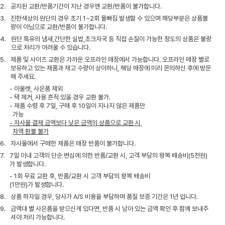
2.
공지된 교환/반품기간이 지난 경우엔 교환/반품이 불가합니다.
3.
진한색상의 원단의 경우 초기 1~2회 물빠짐 발생할 수 있으며 해당부분은 상품불
량이 아님으로 교환/반품이 불가합니다.
4.
원단 특유의 냄새,간단한 실밥,초크자국 등 직접 손질이 가능한 정도의 상품은 불량
으로 처리가 어려울 수 있습니다.
5.
제품 및 사이즈 교환은 가까운 오프라인 매장에서 가능합니다. 오프라인 매장 별로
보유하고 있는 제품과 재고 수량이 상이하니, 해당 매장에 미리 문의하신 후에 방문
해 주세요.
- 아울렛, 사은품 제외
- 택 제거, 사용 흔적 있을 경우 교환 불가.
- 제품 수령 후 7일, 구매 후 10일이 지나지 않은 제품만
가능
- 자사몰 결제 금액보다 낮은 금액의 상품으로 교환 시,
차액 환불 불가
6.
자사몰에서 구매한 제품은 매장 반품이 불가합니다.
7.
7일 이내 고객의 단순 변심에 의한 반품/교환 시, 고객 부담의 왕복 배송비(5천원)
가 발생합니다.
- 1회 무료 교환 후, 반품/교환 시 고객 부담의 왕복 배송비
(1만원)가 발생합니다.
8.
상품 하자일 경우, 당사가 A/S 비용을 부담하며 품질 보증 기간은 1년 입니다.
9.
금액대 별 사은품을 받으신게 있다면, 반품 시 남아 있는 금액 확인 후 함께 보내주
셔야 처리 가능합니다.