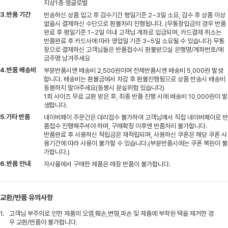
지상1층 엠글로벌
3.반품 기간
반송하신 상품 입고 후 검수기간 평일기준 2~3일 소요, 검수 후 상품 이상
없을시 결제하신 수단으로 환불처리 진행됩니다. (무통장입금의 경우 반품
완료 후 평일기준 1~2일 이내 고객님 계좌로 입금되며, 카드결제 취소는
반품완료 후 카드사에 따라 영업일 기준 3~5일 소요될 수 있습니다) 무통
장으로 결제하신 고객님들은 반품접수시 환불받으실 은행명/계좌번호/예
금주명 남겨주세요
4.반품 배송비
부분반품시엔 배송비 2,500원이며 전체반품시엔 배송비 5,000원 발생
합니다. 배송비는 환불금에서 차감 후 환불진행됨으로 상품 반송시 배송비
동봉하지 말아주세요(동봉시 분실위험 있습니다)
1회 사이즈 무료 교환 받은 후, 최종 반품 진행 시에 배송비 10,000원이 발
생합니다.
5.기타 반품
네이버페이 주문건은 대리접수 불가하여 고객님께서 직접 네이버페이로 반
품접수 진행해주셔야 하며, 구매확정 이후엔 반품처리 불가합니다.
반품완료 후 사용하신 적립금은 재적립되며, 사용하신 쿠폰은 해당 쿠폰 사
용기간에 따라 사용이 불가할 수 있습니다.(부분반품시에는 쿠폰 복원이 불
가합니다.)
6.반품 안내
자사몰에서 구매한 제품은 매장 반품이 불가합니다.
교환/반품 유의사항
1.
고객님 부주의로 인한 제품의 오염,훼손,변형,파손 및 제품에 부착된 택을 제거한 경
우 교환/반품이 불가합니다.