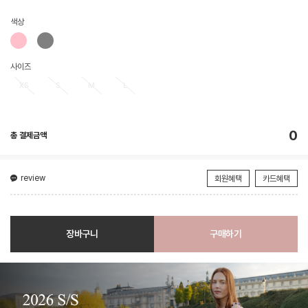
색상
사이즈
XS
S
M
L
0
총 결제금액
review
회원혜택
카드혜택
장바구니
구매하기