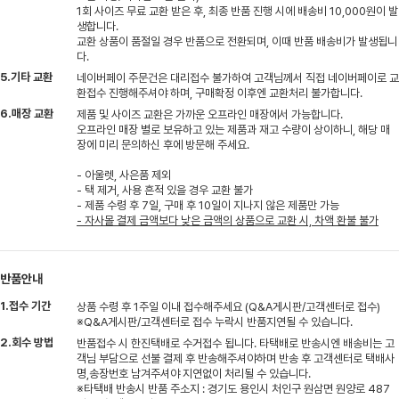
1회 사이즈 무료 교환 받은 후, 최종 반품 진행 시에 배송비 10,000원이 발
생합니다.
교환 상품이 품절일 경우 반품으로 전환되며, 이때 반품 배송비가 발생됩니
다.
5.기타 교환
네이버페이 주문건은 대리접수 불가하여 고객님께서 직접 네이버페이로 교
환접수 진행해주셔야 하며, 구매확정 이후엔 교환처리 불가합니다.
6.매장 교환
제품 및 사이즈 교환은 가까운 오프라인 매장에서 가능합니다.
오프라인 매장 별로 보유하고 있는 제품과 재고 수량이 상이하니, 해당 매
장에 미리 문의하신 후에 방문해 주세요.
- 아울렛, 사은품 제외
- 택 제거, 사용 흔적 있을 경우 교환 불가
- 제품 수령 후 7일, 구매 후 10일이 지나지 않은 제품만 가능
- 자사몰 결제 금액보다 낮은 금액의 상품으로 교환 시, 차액 환불 불가
반품안내
1.접수 기간
상품 수령 후 1주일 이내 접수해주세요 (Q&A게시판/고객센터로 접수)
※Q&A게시판/고객센터로 접수 누락시 반품지연될 수 있습니다.
2.회수 방법
반품접수 시 한진택배로 수거접수 됩니다. 타택배로 반송시엔 배송비는 고
객님 부담으로 선불 결제 후 반송해주셔야하며 반송 후 고객센터로 택배사
명,송장번호 남겨주셔야 지연없이 처리될 수 있습니다.
※타택배 반송시 반품 주소지 : 경기도 용인시 처인구 원삼면 원양로 487