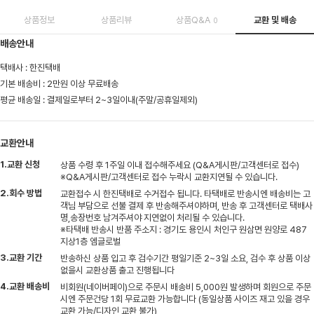
상품정보
상품리뷰
상품Q&A
교환 및 배송
0
배송안내
택배사 : 한진택배
기본 배송비 : 2만원 이상 무료배송
평균 배송일 : 결제일로부터 2~3일이내(주말/공휴일제외)
교환안내
1.교환 신청
상품 수령 후 1주일 이내 접수해주세요 (Q&A게시판/고객센터로 접수)
※Q&A게시판/고객센터로 접수 누락시 교환지연될 수 있습니다.
2.회수 방법
교환접수 시 한진택배로 수거접수 됩니다. 타택배로 반송시엔 배송비는 고
객님 부담으로 선불 결제 후 반송해주셔야하며, 반송 후 고객센터로 택배사
명,송장번호 남겨주셔야 지연없이 처리될 수 있습니다.
※타택배 반송시 반품 주소지 : 경기도 용인시 처인구 원삼면 원양로 487
지상1층 엠글로벌
3.교환 기간
반송하신 상품 입고 후 검수기간 평일기준 2~3일 소요, 검수 후 상품 이상
없을시 교환상품 출고 진행됩니다
4.교환 배송비
비회원(네이버페이)으로 주문시 배송비 5,000원 발생하며 회원으로 주문
시엔 주문건당 1회 무료교환 가능합니다 (동일상품 사이즈 재고 있을 경우
교환 가능/디자인 교환 불가)