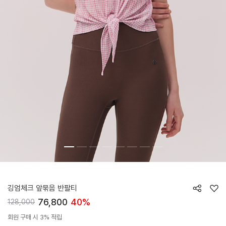
HTWTS5K82T
깅엄체크 앞묶음 반팔티
76,800
40%
128,000
회원 구매 시 3% 적립