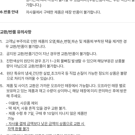
가합니다.)
6.반품 안내
자사몰에서 구매한 제품은 매장 반품이 불가합니다.
교환/반품 유의사항
1.
고객님 부주의로 인한 제품의 오염,훼손,변형,파손 및 제품에 부착된 택을 제거한 경
우 교환/반품이 불가합니다.
2.
공지된 교환/반품기간이 지난 경우엔 교환/반품이 불가합니다.
3.
진한색상의 원단의 경우 초기 1~2회 물빠짐 발생할 수 있으며 해당부분은 상품불
량이 아님으로 교환/반품이 불가합니다.
4.
원단 특유의 냄새,간단한 실밥,초크자국 등 직접 손질이 가능한 정도의 상품은 불량
으로 처리가 어려울 수 있습니다.
5.
제품 및 사이즈 교환은 가까운 오프라인 매장에서 가능합니다. 오프라인 매장 별로
보유하고 있는 제품과 재고 수량이 상이하니, 해당 매장에 미리 문의하신 후에 방문
해 주세요.
- 아울렛, 사은품 제외
- 택 제거, 사용 흔적 있을 경우 교환 불가.
- 제품 수령 후 7일, 구매 후 10일이 지나지 않은 제품만
가능
- 자사몰 결제 금액보다 낮은 금액의 상품으로 교환 시,
차액 환불 불가