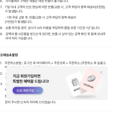
6.
자사몰에서 구매한 제품은 매장 반품이 불가합니다.
7.
7일 이내 고객의 단순 변심에 의한 반품/교환 시, 고객 부담의 왕복 배송비(5천원)
가 발생합니다.
- 1회 무료 교환 후, 반품/교환 시 고객 부담의 왕복 배송비
(1만원)가 발생합니다.
8.
상품 하자일 경우, 당사가 A/S 비용을 부담하며 품질 보증 기간은 1년 입니다.
9.
금액대 별 사은품을 받으신게 있다면, 반품 시 남아 있는 금액 확인 후 함께 보내주
셔야 처리 가능합니다.
오배송&불량
1.
주문취소방법 : 로그인 후 마이페이지 > 주문조회 > 주문취소 (주문취소 후 실출고
여부 확인 후 취소처리 진행됩니다.)
2.
상품불량시 고객센터로 접수해주시면 불량내용 확인 후 상품불량일시 교환 및 반품
으로 진행됩니다.
3.
상품 수령 후 택 제거 전, 불량/오염 등 하자 여부를 반드시 확인해 주시기 바랍니다.
택 제거 시 초기 불량 확인이 어려워 교환/반품이
불가할 수 있으며,불량 발견 시에는 택 제거 전 고객센터로
문의 주시면 신속히 처리해 드리겠습니다.