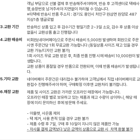
객님 부담으로 선불 결제 후 반송해주셔야하며, 반송 후 고객센터로 택배사
명,송장번호 남겨주셔야 지연없이 처리될 수 있습니다.
※타택배 반송시 반품 주소지 : 경기도 용인시 처인구 원삼면 원양로 487
지상1층 엠글로벌
3.교환 기간
반송하신 상품 입고 후 검수기간 평일기준 2~3일 소요, 검수 후 상품 이상
없을시 교환상품 출고 진행됩니다
4.교환 배송비
비회원(네이버페이)으로 주문시 배송비 5,000원 발생하며 회원으로 주문
시엔 주문건당 1회 무료교환 가능합니다 (동일상품 사이즈 재고 있을 경우
교환 가능/디자인 교환 불가)
1회 사이즈 무료 교환 받은 후, 최종 반품 진행 시에 배송비 10,000원이 발
생합니다.
교환 상품이 품절일 경우 반품으로 전환되며, 이때 반품 배송비가 발생됩니
다.
5.기타 교환
네이버페이 주문건은 대리접수 불가하여 고객님께서 직접 네이버페이로 교
환접수 진행해주셔야 하며, 구매확정 이후엔 교환처리 불가합니다.
6.매장 교환
제품 및 사이즈 교환은 가까운 오프라인 매장에서 가능합니다.
오프라인 매장 별로 보유하고 있는 제품과 재고 수량이 상이하니, 해당 매
장에 미리 문의하신 후에 방문해 주세요.
- 아울렛, 사은품 제외
- 택 제거, 사용 흔적 있을 경우 교환 불가
- 제품 수령 후 7일, 구매 후 10일이 지나지 않은 제품만 가능
- 자사몰 결제 금액보다 낮은 금액의 상품으로 교환 시, 차액 환불 불가