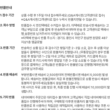
반품안내
1.접수 기간
상품 수령 후 1주일 이내 접수해주세요 (Q&A게시판/고객센터로 접수)
※Q&A게시판/고객센터로 접수 누락시 반품지연될 수 있습니다.
2.회수 방법
반품접수 시 한진택배로 수거접수 됩니다. 타택배로 반송시엔 배송비는 고
객님 부담으로 선불 결제 후 반송해주셔야하며 반송 후 고객센터로 택배사
명,송장번호 남겨주셔야 지연없이 처리될 수 있습니다.
※타택배 반송시 반품 주소지 : 경기도 용인시 처인구 원삼면 원양로 487
지상1층 엠글로벌
3.반품 기간
반송하신 상품 입고 후 검수기간 평일기준 2~3일 소요, 검수 후 상품 이상
없을시 결제하신 수단으로 환불처리 진행됩니다. (무통장입금의 경우 반품
완료 후 평일기준 1~2일 이내 고객님 계좌로 입금되며, 카드결제 취소는
반품완료 후 카드사에 따라 영업일 기준 3~5일 소요될 수 있습니다) 무통
장으로 결제하신 고객님들은 반품접수시 환불받으실 은행명/계좌번호/예
금주명 남겨주세요
4.반품 배송비
부분반품시엔 배송비 2,500원이며 전체반품시엔 배송비 5,000원 발생
합니다. 배송비는 환불금에서 차감 후 환불진행됨으로 상품 반송시 배송비
동봉하지 말아주세요(동봉시 분실위험 있습니다)
1회 사이즈 무료 교환 받은 후, 최종 반품 진행 시에 배송비 10,000원이 발
생합니다.
5.기타 반품
네이버페이 주문건은 대리접수 불가하여 고객님께서 직접 네이버페이로 반
품접수 진행해주셔야 하며, 구매확정 이후엔 반품처리 불가합니다.
반품완료 후 사용하신 적립금은 재적립되며, 사용하신 쿠폰은 해당 쿠폰 사
용기간에 따라 사용이 불가할 수 있습니다.(부분반품시에는 쿠폰 복원이 불