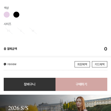
색상
사이즈
XS
S
M
0
총 결제금액
review
회원혜택
카드혜택
장바구니
구매하기