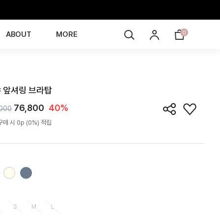
0
ABOUT
MORE
TB5K01T
 앞셔링 브라탑
76,800
40%
,000
매 시 0p (0%) 적립
S
M
L