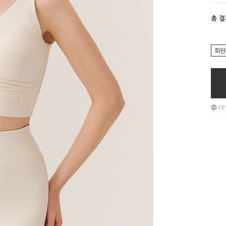
총 
회원
re