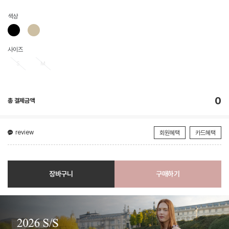
색상
사이즈
S
M
0
총 결제금액
review
회원혜택
카드혜택
장바구니
구매하기