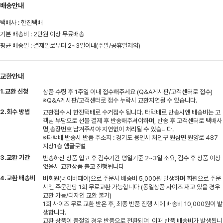
배송안내
택배사 : 한진택배
기본 배송비 : 2만원 이상 무료배송
평균 배송일 : 결제일로부터 2~3일이내(주말/공휴일제외)
교환안내
1.교환 신청
상품 수령 후 1주일 이내 접수해주세요 (Q&A게시판/고객센터로 접수)
※Q&A게시판/고객센터로 접수 누락시 교환지연될 수 있습니다.
2.회수 방법
교환접수 시 한진택배로 수거접수 됩니다. 타택배로 반송시엔 배송비는 고
객님 부담으로 선불 결제 후 반송해주셔야하며, 반송 후 고객센터로 택배사
명,송장번호 남겨주셔야 지연없이 처리될 수 있습니다.
※타택배 반송시 반품 주소지 : 경기도 용인시 처인구 원삼면 원양로 487
지상1층 엠글로벌
3.교환 기간
반송하신 상품 입고 후 검수기간 평일기준 2~3일 소요, 검수 후 상품 이상
없을시 교환상품 출고 진행됩니다
4.교환 배송비
비회원(네이버페이)으로 주문시 배송비 5,000원 발생하며 회원으로 주문
시엔 주문건당 1회 무료교환 가능합니다 (동일상품 사이즈 재고 있을 경우
교환 가능/디자인 교환 불가)
1회 사이즈 무료 교환 받은 후, 최종 반품 진행 시에 배송비 10,000원이 발
생합니다.
교환 상품이 품절일 경우 반품으로 전환되며, 이때 반품 배송비가 발생됩니