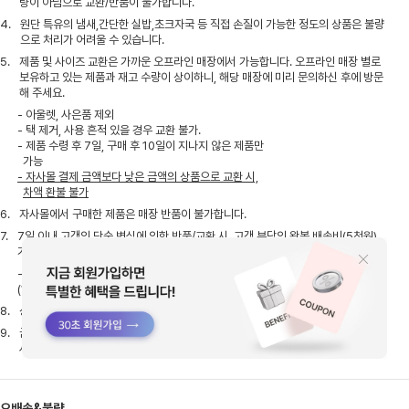
량이 아님으로 교환/반품이 불가합니다.
4.
원단 특유의 냄새,간단한 실밥,초크자국 등 직접 손질이 가능한 정도의 상품은 불량
으로 처리가 어려울 수 있습니다.
5.
제품 및 사이즈 교환은 가까운 오프라인 매장에서 가능합니다. 오프라인 매장 별로
보유하고 있는 제품과 재고 수량이 상이하니, 해당 매장에 미리 문의하신 후에 방문
해 주세요.
- 아울렛, 사은품 제외
- 택 제거, 사용 흔적 있을 경우 교환 불가.
- 제품 수령 후 7일, 구매 후 10일이 지나지 않은 제품만
가능
- 자사몰 결제 금액보다 낮은 금액의 상품으로 교환 시,
차액 환불 불가
6.
자사몰에서 구매한 제품은 매장 반품이 불가합니다.
7.
7일 이내 고객의 단순 변심에 의한 반품/교환 시, 고객 부담의 왕복 배송비(5천원)
가 발생합니다.
- 1회 무료 교환 후, 반품/교환 시 고객 부담의 왕복 배송비
(1만원)가 발생합니다.
8.
상품 하자일 경우, 당사가 A/S 비용을 부담하며 품질 보증 기간은 1년 입니다.
9.
금액대 별 사은품을 받으신게 있다면, 반품 시 남아 있는 금액 확인 후 함께 보내주
셔야 처리 가능합니다.
오배송&불량