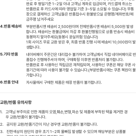
완료 후 평일기준 1~2일 이내 고객님 계좌로 입금되며, 카드결제 취소는
반품완료 후 카드사에 따라 영업일 기준 3~5일 소요될 수 있습니다) 무통
장으로 결제하신 고객님들은 반품접수시 환불받으실 은행명/계좌번호/예
금주명 남겨주세요
4.반품 배송비
부분반품시엔 배송비 2,500원이며 전체반품시엔 배송비 5,000원 발생
합니다. 배송비는 환불금에서 차감 후 환불진행됨으로 상품 반송시 배송비
동봉하지 말아주세요(동봉시 분실위험 있습니다)
1회 사이즈 무료 교환 받은 후, 최종 반품 진행 시에 배송비 10,000원이 발
생합니다.
5.기타 반품
네이버페이 주문건은 대리접수 불가하여 고객님께서 직접 네이버페이로 반
품접수 진행해주셔야 하며, 구매확정 이후엔 반품처리 불가합니다.
반품완료 후 사용하신 적립금은 재적립되며, 사용하신 쿠폰은 해당 쿠폰 사
용기간에 따라 사용이 불가할 수 있습니다.(부분반품시에는 쿠폰 복원이 불
가합니다.)
6.반품 안내
자사몰에서 구매한 제품은 매장 반품이 불가합니다.
교환/반품 유의사항
1.
고객님 부주의로 인한 제품의 오염,훼손,변형,파손 및 제품에 부착된 택을 제거한 경
우 교환/반품이 불가합니다.
2.
공지된 교환/반품기간이 지난 경우엔 교환/반품이 불가합니다.
3.
진한색상의 원단의 경우 초기 1~2회 물빠짐 발생할 수 있으며 해당부분은 상품불