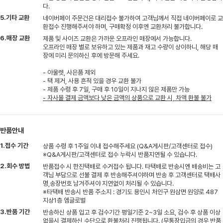
다.
5.기타 교환
네이버페이 주문건은 대리접수 불가하여 고객님께서 직접 네이버페이로 교
환접수 진행해주셔야 하며, 구매확정 이후엔 교환처리 불가합니다.
6.매장 교환
제품 및 사이즈 교환은 가까운 오프라인 매장에서 가능합니다.
오프라인 매장 별로 보유하고 있는 제품과 재고 수량이 상이하니, 해당 매
장에 미리 문의하신 후에 방문해 주세요.
- 아울렛, 사은품 제외
- 택 제거, 사용 흔적 있을 경우 교환 불가
- 제품 수령 후 7일, 구매 후 10일이 지나지 않은 제품만 가능
- 자사몰 결제 금액보다 낮은 금액의 상품으로 교환 시, 차액 환불 불가
반품안내
1.접수 기간
상품 수령 후 1주일 이내 접수해주세요 (Q&A게시판/고객센터로 접수)
※Q&A게시판/고객센터로 접수 누락시 반품지연될 수 있습니다.
2.회수 방법
반품접수 시 한진택배로 수거접수 됩니다. 타택배로 반송시엔 배송비는 고
객님 부담으로 선불 결제 후 반송해주셔야하며 반송 후 고객센터로 택배사
명,송장번호 남겨주셔야 지연없이 처리될 수 있습니다.
※타택배 반송시 반품 주소지 : 경기도 용인시 처인구 원삼면 원양로 487
지상1층 엠글로벌
3.반품 기간
반송하신 상품 입고 후 검수기간 평일기준 2~3일 소요, 검수 후 상품 이상
없을시 결제하신 수단으로 환불처리 진행됩니다. (무통장입금의 경우 반품