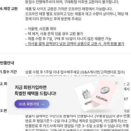
환접수 진행해주셔야 하며, 구매확정 이후엔 교환처리 불가합니다.
6.매장 교환
제품 및 사이즈 교환은 가까운 오프라인 매장에서 가능합니다.
오프라인 매장 별로 보유하고 있는 제품과 재고 수량이 상이하니, 해당 매
장에 미리 문의하신 후에 방문해 주세요.
- 아울렛, 사은품 제외
- 택 제거, 사용 흔적 있을 경우 교환 불가
- 제품 수령 후 7일, 구매 후 10일이 지나지 않은 제품만 가능
- 자사몰 결제 금액보다 낮은 금액의 상품으로 교환 시, 차액 환불 불가
반품안내
1.접수 기간
상품 수령 후 1주일 이내 접수해주세요 (Q&A게시판/고객센터로 접수)
※Q&A게시판/고객센터로 접수 누락시 반품지연될 수 있습니다.
2.회수 방법
반품접수 시 한진택배로 수거접수 됩니다. 타택배로 반송시엔 배송비는 고
객님 부담으로 선불 결제 후 반송해주셔야하며 반송 후 고객센터로 택배사
명,송장번호 남겨주셔야 지연없이 처리될 수 있습니다.
※타택배 반송시 반품 주소지 : 경기도 용인시 처인구 원삼면 원양로 487
지상1층 엠글로벌
3.반품 기간
반송하신 상품 입고 후 검수기간 평일기준 2~3일 소요, 검수 후 상품 이상
없을시 결제하신 수단으로 환불처리 진행됩니다. (무통장입금의 경우 반품
완료 후 평일기준 1~2일 이내 고객님 계좌로 입금되며, 카드결제 취소는
반품완료 후 카드사에 따라 영업일 기준 3~5일 소요될 수 있습니다) 무통
장으로 결제하신 고객님들은 반품접수시 환불받으실 은행명/계좌번호/예