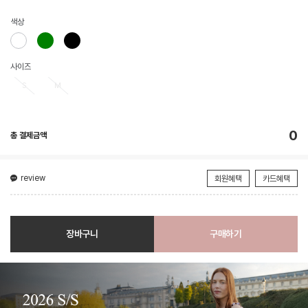
색상
사이즈
S
M
0
총 결제금액
review
회원혜택
카드혜택
장바구니
구매하기