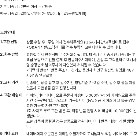
기본 배송비 : 2만원 이상 무료배송
평균 배송일 : 결제일로부터 2~3일이내(주말/공휴일제외)
교환안내
1.교환 신청
상품 수령 후 1주일 이내 접수해주세요 (Q&A게시판/고객센터로 접수)
※Q&A게시판/고객센터로 접수 누락시 교환지연될 수 있습니다.
2.회수 방법
교환접수 시 한진택배로 수거접수 됩니다. 타택배로 반송시엔 배송비는 고
객님 부담으로 선불 결제 후 반송해주셔야하며, 반송 후 고객센터로 택배사
명,송장번호 남겨주셔야 지연없이 처리될 수 있습니다.
※타택배 반송시 반품 주소지 : 경기도 용인시 처인구 원삼면 원양로 487
지상1층 엠글로벌
3.교환 기간
반송하신 상품 입고 후 검수기간 평일기준 2~3일 소요, 검수 후 상품 이상
없을시 교환상품 출고 진행됩니다
4.교환 배송비
비회원(네이버페이)으로 주문시 배송비 5,000원 발생하며 회원으로 주문
시엔 주문건당 1회 무료교환 가능합니다 (동일상품 사이즈 재고 있을 경우
교환 가능/디자인 교환 불가)
1회 사이즈 무료 교환 받은 후, 최종 반품 진행 시에 배송비 10,000원이 발
생합니다.
교환 상품이 품절일 경우 반품으로 전환되며, 이때 반품 배송비가 발생됩니
다.
5.기타 교환
네이버페이 주문건은 대리접수 불가하여 고객님께서 직접 네이버페이로 교