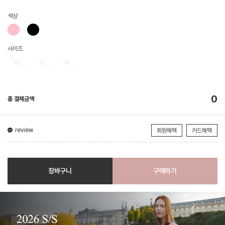
색상
사이즈
XS
S
M
0
총 결제금액
review
회원혜택
카드혜택
장바구니
구매하기