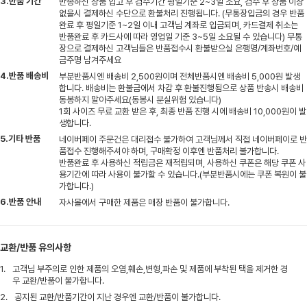
3.반품 기간
반송하신 상품 입고 후 검수기간 평일기준 2~3일 소요, 검수 후 상품 이상
없을시 결제하신 수단으로 환불처리 진행됩니다. (무통장입금의 경우 반품
완료 후 평일기준 1~2일 이내 고객님 계좌로 입금되며, 카드결제 취소는
반품완료 후 카드사에 따라 영업일 기준 3~5일 소요될 수 있습니다) 무통
장으로 결제하신 고객님들은 반품접수시 환불받으실 은행명/계좌번호/예
금주명 남겨주세요
4.반품 배송비
부분반품시엔 배송비 2,500원이며 전체반품시엔 배송비 5,000원 발생
합니다. 배송비는 환불금에서 차감 후 환불진행됨으로 상품 반송시 배송비
동봉하지 말아주세요(동봉시 분실위험 있습니다)
1회 사이즈 무료 교환 받은 후, 최종 반품 진행 시에 배송비 10,000원이 발
생합니다.
5.기타 반품
네이버페이 주문건은 대리접수 불가하여 고객님께서 직접 네이버페이로 반
품접수 진행해주셔야 하며, 구매확정 이후엔 반품처리 불가합니다.
반품완료 후 사용하신 적립금은 재적립되며, 사용하신 쿠폰은 해당 쿠폰 사
용기간에 따라 사용이 불가할 수 있습니다.(부분반품시에는 쿠폰 복원이 불
가합니다.)
6.반품 안내
자사몰에서 구매한 제품은 매장 반품이 불가합니다.
교환/반품 유의사항
1.
고객님 부주의로 인한 제품의 오염,훼손,변형,파손 및 제품에 부착된 택을 제거한 경
우 교환/반품이 불가합니다.
2.
공지된 교환/반품기간이 지난 경우엔 교환/반품이 불가합니다.