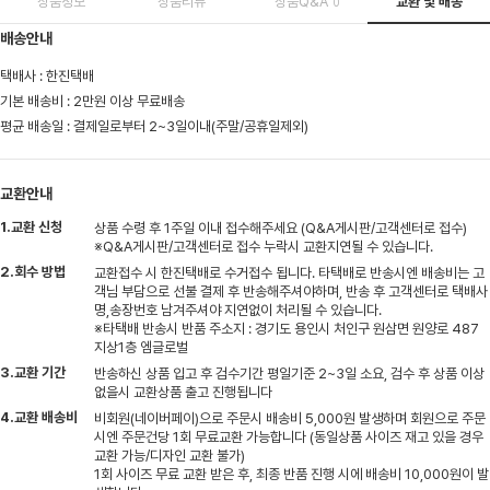
상품정보
상품리뷰
상품Q&A
교환 및 배송
0
배송안내
택배사 : 한진택배
기본 배송비 : 2만원 이상 무료배송
평균 배송일 : 결제일로부터 2~3일이내(주말/공휴일제외)
교환안내
1.교환 신청
상품 수령 후 1주일 이내 접수해주세요 (Q&A게시판/고객센터로 접수)
※Q&A게시판/고객센터로 접수 누락시 교환지연될 수 있습니다.
2.회수 방법
교환접수 시 한진택배로 수거접수 됩니다. 타택배로 반송시엔 배송비는 고
객님 부담으로 선불 결제 후 반송해주셔야하며, 반송 후 고객센터로 택배사
명,송장번호 남겨주셔야 지연없이 처리될 수 있습니다.
※타택배 반송시 반품 주소지 : 경기도 용인시 처인구 원삼면 원양로 487
지상1층 엠글로벌
3.교환 기간
반송하신 상품 입고 후 검수기간 평일기준 2~3일 소요, 검수 후 상품 이상
없을시 교환상품 출고 진행됩니다
4.교환 배송비
비회원(네이버페이)으로 주문시 배송비 5,000원 발생하며 회원으로 주문
시엔 주문건당 1회 무료교환 가능합니다 (동일상품 사이즈 재고 있을 경우
교환 가능/디자인 교환 불가)
1회 사이즈 무료 교환 받은 후, 최종 반품 진행 시에 배송비 10,000원이 발