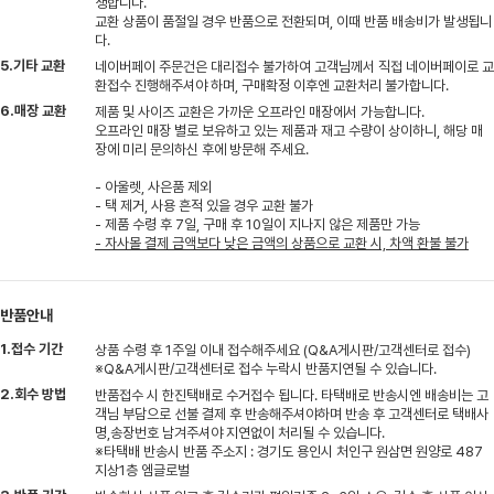
생합니다.
교환 상품이 품절일 경우 반품으로 전환되며, 이때 반품 배송비가 발생됩니
다.
5.기타 교환
네이버페이 주문건은 대리접수 불가하여 고객님께서 직접 네이버페이로 교
환접수 진행해주셔야 하며, 구매확정 이후엔 교환처리 불가합니다.
6.매장 교환
제품 및 사이즈 교환은 가까운 오프라인 매장에서 가능합니다.
오프라인 매장 별로 보유하고 있는 제품과 재고 수량이 상이하니, 해당 매
장에 미리 문의하신 후에 방문해 주세요.
- 아울렛, 사은품 제외
- 택 제거, 사용 흔적 있을 경우 교환 불가
- 제품 수령 후 7일, 구매 후 10일이 지나지 않은 제품만 가능
- 자사몰 결제 금액보다 낮은 금액의 상품으로 교환 시, 차액 환불 불가
반품안내
1.접수 기간
상품 수령 후 1주일 이내 접수해주세요 (Q&A게시판/고객센터로 접수)
※Q&A게시판/고객센터로 접수 누락시 반품지연될 수 있습니다.
2.회수 방법
반품접수 시 한진택배로 수거접수 됩니다. 타택배로 반송시엔 배송비는 고
객님 부담으로 선불 결제 후 반송해주셔야하며 반송 후 고객센터로 택배사
명,송장번호 남겨주셔야 지연없이 처리될 수 있습니다.
※타택배 반송시 반품 주소지 : 경기도 용인시 처인구 원삼면 원양로 487
지상1층 엠글로벌