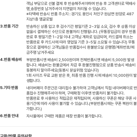
객님 부담으로 선불 결제 후 반송해주셔야하며 반송 후 고객센터로 택배사
명,송장번호 남겨주셔야 지연없이 처리될 수 있습니다.
※타택배 반송시 반품 주소지 : 경기도 용인시 처인구 원삼면 원양로 487
지상1층 엠글로벌
3.반품 기간
반송하신 상품 입고 후 검수기간 평일기준 2~3일 소요, 검수 후 상품 이상
없을시 결제하신 수단으로 환불처리 진행됩니다. (무통장입금의 경우 반품
완료 후 평일기준 1~2일 이내 고객님 계좌로 입금되며, 카드결제 취소는
반품완료 후 카드사에 따라 영업일 기준 3~5일 소요될 수 있습니다) 무통
장으로 결제하신 고객님들은 반품접수시 환불받으실 은행명/계좌번호/예
금주명 남겨주세요
4.반품 배송비
부분반품시엔 배송비 2,500원이며 전체반품시엔 배송비 5,000원 발생
합니다. 배송비는 환불금에서 차감 후 환불진행됨으로 상품 반송시 배송비
동봉하지 말아주세요(동봉시 분실위험 있습니다)
1회 사이즈 무료 교환 받은 후, 최종 반품 진행 시에 배송비 10,000원이 발
생합니다.
5.기타 반품
네이버페이 주문건은 대리접수 불가하여 고객님께서 직접 네이버페이로 반
품접수 진행해주셔야 하며, 구매확정 이후엔 반품처리 불가합니다.
반품완료 후 사용하신 적립금은 재적립되며, 사용하신 쿠폰은 해당 쿠폰 사
용기간에 따라 사용이 불가할 수 있습니다.(부분반품시에는 쿠폰 복원이 불
가합니다.)
6.반품 안내
자사몰에서 구매한 제품은 매장 반품이 불가합니다.
교환/반품 유의사항