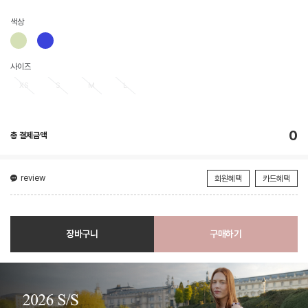
색상
사이즈
XS
S
M
L
0
총 결제금액
review
회원혜택
카드혜택
장바구니
구매하기