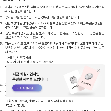
1.
고객님 부주의로 인한 제품의 오염,훼손,변형,파손 및 제품에 부착된 택을 제거한 경
우 교환/반품이 불가합니다.
2.
공지된 교환/반품기간이 지난 경우엔 교환/반품이 불가합니다.
3.
진한색상의 원단의 경우 초기 1~2회 물빠짐 발생할 수 있으며 해당부분은 상품불
량이 아님으로 교환/반품이 불가합니다.
4.
원단 특유의 냄새,간단한 실밥,초크자국 등 직접 손질이 가능한 정도의 상품은 불량
으로 처리가 어려울 수 있습니다.
5.
제품 및 사이즈 교환은 가까운 오프라인 매장에서 가능합니다. 오프라인 매장 별로
보유하고 있는 제품과 재고 수량이 상이하니, 해당 매장에 미리 문의하신 후에 방문
해 주세요.
- 아울렛, 사은품 제외
- 택 제거, 사용 흔적 있을 경우 교환 불가.
- 제품 수령 후 7일, 구매 후 10일이 지나지 않은 제품만
가능
- 자사몰 결제 금액보다 낮은 금액의 상품으로 교환 시,
차액 환불 불가
6.
자사몰에서 구매한 제품은 매장 반품이 불가합니다.
7.
7일 이내 고객의 단순 변심에 의한 반품/교환 시, 고객 부담의 왕복 배송비(5천원)
가 발생합니다.
- 1회 무료 교환 후, 반품/교환 시 고객 부담의 왕복 배송비
(1만원)가 발생합니다.