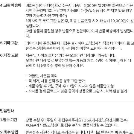
4.교환 배송비
비회원(네이버페이)으로 주문시 배송비 5,000원 발생하며 회원으로 주문
시엔 주문건당 1회 무료교환 가능합니다 (동일상품 사이즈 재고 있을 경우
교환 가능/디자인 교환 불가)
1회 사이즈 무료 교환 받은 후, 최종 반품 진행 시에 배송비 10,000원이 발
생합니다.
교환 상품이 품절일 경우 반품으로 전환되며, 이때 반품 배송비가 발생됩니
다.
5.기타 교환
네이버페이 주문건은 대리접수 불가하여 고객님께서 직접 네이버페이로 교
환접수 진행해주셔야 하며, 구매확정 이후엔 교환처리 불가합니다.
6.매장 교환
제품 및 사이즈 교환은 가까운 오프라인 매장에서 가능합니다.
오프라인 매장 별로 보유하고 있는 제품과 재고 수량이 상이하니, 해당 매
장에 미리 문의하신 후에 방문해 주세요.
- 아울렛, 사은품 제외
- 택 제거, 사용 흔적 있을 경우 교환 불가
- 제품 수령 후 7일, 구매 후 10일이 지나지 않은 제품만 가능
- 자사몰 결제 금액보다 낮은 금액의 상품으로 교환 시, 차액 환불 불가
반품안내
1.접수 기간
상품 수령 후 1주일 이내 접수해주세요 (Q&A게시판/고객센터로 접수)
※Q&A게시판/고객센터로 접수 누락시 반품지연될 수 있습니다.
2.회수 방법
반품접수 시 한진택배로 수거접수 됩니다. 타택배로 반송시엔 배송비는 고