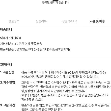
등록된 문의가 없습니다.
상품정보
상품리뷰
상품Q&A
교환 및 배송
0
배송안내
택배사 : 한진택배
기본 배송비 : 2만원 이상 무료배송
평균 배송일 : 결제일로부터 2~3일이내(주말/공휴일제외)
교환안내
1.교환 신청
상품 수령 후 1주일 이내 접수해주세요 (Q&A게시판/고객센터로 접수)
※Q&A게시판/고객센터로 접수 누락시 교환지연될 수 있습니다.
2.회수 방법
교환접수 시 한진택배로 수거접수 됩니다. 타택배로 반송시엔 배송비는 고
객님 부담으로 선불 결제 후 반송해주셔야하며, 반송 후 고객센터로 택배사
명,송장번호 남겨주셔야 지연없이 처리될 수 있습니다.
※타택배 반송시 반품 주소지 : 경기도 용인시 처인구 원삼면 원양로 487
지상1층 엠글로벌
3.교환 기간
반송하신 상품 입고 후 검수기간 평일기준 2~3일 소요, 검수 후 상품 이상
없을시 교환상품 출고 진행됩니다