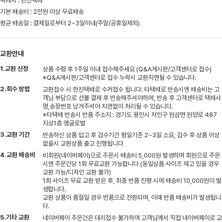
택배사 : 한진택배
기본 배송비 : 2만원 이상 무료배송
평균 배송일 : 결제일로부터 2~3일이내(주말/공휴일제외)
교환안내
1.교환 신청
상품 수령 후 1주일 이내 접수해주세요 (Q&A게시판/고객센터로 접수)
※Q&A게시판/고객센터로 접수 누락시 교환지연될 수 있습니다.
2.회수 방법
교환접수 시 한진택배로 수거접수 됩니다. 타택배로 반송시엔 배송비는 고
객님 부담으로 선불 결제 후 반송해주셔야하며, 반송 후 고객센터로 택배사
명,송장번호 남겨주셔야 지연없이 처리될 수 있습니다.
※타택배 반송시 반품 주소지 : 경기도 용인시 처인구 원삼면 원양로 487
지상1층 엠글로벌
3.교환 기간
반송하신 상품 입고 후 검수기간 평일기준 2~3일 소요, 검수 후 상품 이상
없을시 교환상품 출고 진행됩니다
4.교환 배송비
비회원(네이버페이)으로 주문시 배송비 5,000원 발생하며 회원으로 주문
시엔 주문건당 1회 무료교환 가능합니다 (동일상품 사이즈 재고 있을 경우
교환 가능/디자인 교환 불가)
1회 사이즈 무료 교환 받은 후, 최종 반품 진행 시에 배송비 10,000원이 발
생합니다.
교환 상품이 품절일 경우 반품으로 전환되며, 이때 반품 배송비가 발생됩니
다.
5.기타 교환
네이버페이 주문건은 대리접수 불가하여 고객님께서 직접 네이버페이로 교