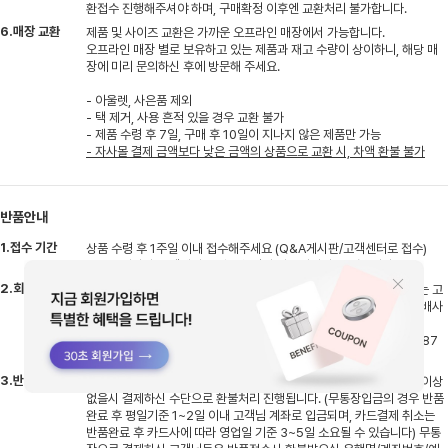
환접수 진행해주셔야 하며, 구매확정 이후엔 교환처리 불가합니다.
6.매장 교환
제품 및 사이즈 교환은 가까운 오프라인 매장에서 가능합니다.
오프라인 매장 별로 보유하고 있는 제품과 재고 수량이 상이하니, 해당 매
장에 미리 문의하신 후에 방문해 주세요.
- 아울렛, 사은품 제외
- 택 제거, 사용 흔적 있을 경우 교환 불가
- 제품 수령 후 7일, 구매 후 10일이 지나지 않은 제품만 가능
- 자사몰 결제 금액보다 낮은 금액의 상품으로 교환 시, 차액 환불 불가
반품안내
1.접수 기간
상품 수령 후 1주일 이내 접수해주세요 (Q&A게시판/고객센터로 접수)
※Q&A게시판/고객센터로 접수 누락시 반품지연될 수 있습니다.
2.회수 방법
반품접수 시 한진택배로 수거접수 됩니다. 타택배로 반송시엔 배송비는 고
객님 부담으로 선불 결제 후 반송해주셔야하며 반송 후 고객센터로 택배사
명,송장번호 남겨주셔야 지연없이 처리될 수 있습니다.
※타택배 반송시 반품 주소지 : 경기도 용인시 처인구 원삼면 원양로 487
지상1층 엠글로벌
3.반품 기간
반송하신 상품 입고 후 검수기간 평일기준 2~3일 소요, 검수 후 상품 이상
없을시 결제하신 수단으로 환불처리 진행됩니다. (무통장입금의 경우 반품
완료 후 평일기준 1~2일 이내 고객님 계좌로 입금되며, 카드결제 취소는
반품완료 후 카드사에 따라 영업일 기준 3~5일 소요될 수 있습니다) 무통