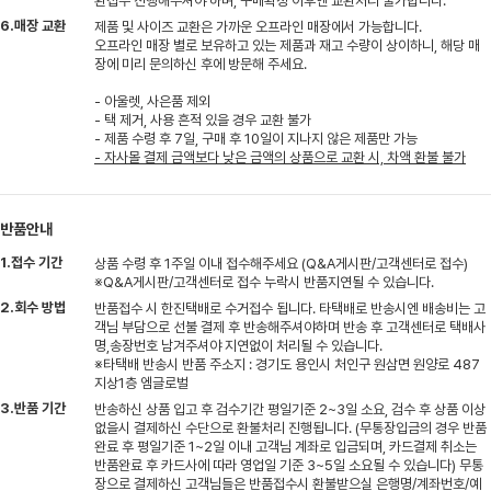
환접수 진행해주셔야 하며, 구매확정 이후엔 교환처리 불가합니다.
6.매장 교환
제품 및 사이즈 교환은 가까운 오프라인 매장에서 가능합니다.
오프라인 매장 별로 보유하고 있는 제품과 재고 수량이 상이하니, 해당 매
장에 미리 문의하신 후에 방문해 주세요.
- 아울렛, 사은품 제외
- 택 제거, 사용 흔적 있을 경우 교환 불가
- 제품 수령 후 7일, 구매 후 10일이 지나지 않은 제품만 가능
- 자사몰 결제 금액보다 낮은 금액의 상품으로 교환 시, 차액 환불 불가
반품안내
1.접수 기간
상품 수령 후 1주일 이내 접수해주세요 (Q&A게시판/고객센터로 접수)
※Q&A게시판/고객센터로 접수 누락시 반품지연될 수 있습니다.
2.회수 방법
반품접수 시 한진택배로 수거접수 됩니다. 타택배로 반송시엔 배송비는 고
객님 부담으로 선불 결제 후 반송해주셔야하며 반송 후 고객센터로 택배사
명,송장번호 남겨주셔야 지연없이 처리될 수 있습니다.
※타택배 반송시 반품 주소지 : 경기도 용인시 처인구 원삼면 원양로 487
지상1층 엠글로벌
3.반품 기간
반송하신 상품 입고 후 검수기간 평일기준 2~3일 소요, 검수 후 상품 이상
없을시 결제하신 수단으로 환불처리 진행됩니다. (무통장입금의 경우 반품
완료 후 평일기준 1~2일 이내 고객님 계좌로 입금되며, 카드결제 취소는
반품완료 후 카드사에 따라 영업일 기준 3~5일 소요될 수 있습니다) 무통
장으로 결제하신 고객님들은 반품접수시 환불받으실 은행명/계좌번호/예