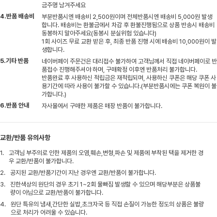
금주명 남겨주세요
4.반품 배송비
부분반품시엔 배송비 2,500원이며 전체반품시엔 배송비 5,000원 발생
합니다. 배송비는 환불금에서 차감 후 환불진행됨으로 상품 반송시 배송비
동봉하지 말아주세요(동봉시 분실위험 있습니다)
1회 사이즈 무료 교환 받은 후, 최종 반품 진행 시에 배송비 10,000원이 발
생합니다.
5.기타 반품
네이버페이 주문건은 대리접수 불가하여 고객님께서 직접 네이버페이로 반
품접수 진행해주셔야 하며, 구매확정 이후엔 반품처리 불가합니다.
반품완료 후 사용하신 적립금은 재적립되며, 사용하신 쿠폰은 해당 쿠폰 사
용기간에 따라 사용이 불가할 수 있습니다.(부분반품시에는 쿠폰 복원이 불
가합니다.)
6.반품 안내
자사몰에서 구매한 제품은 매장 반품이 불가합니다.
교환/반품 유의사항
1.
고객님 부주의로 인한 제품의 오염,훼손,변형,파손 및 제품에 부착된 택을 제거한 경
우 교환/반품이 불가합니다.
2.
공지된 교환/반품기간이 지난 경우엔 교환/반품이 불가합니다.
3.
진한색상의 원단의 경우 초기 1~2회 물빠짐 발생할 수 있으며 해당부분은 상품불
량이 아님으로 교환/반품이 불가합니다.
4.
원단 특유의 냄새,간단한 실밥,초크자국 등 직접 손질이 가능한 정도의 상품은 불량
으로 처리가 어려울 수 있습니다.