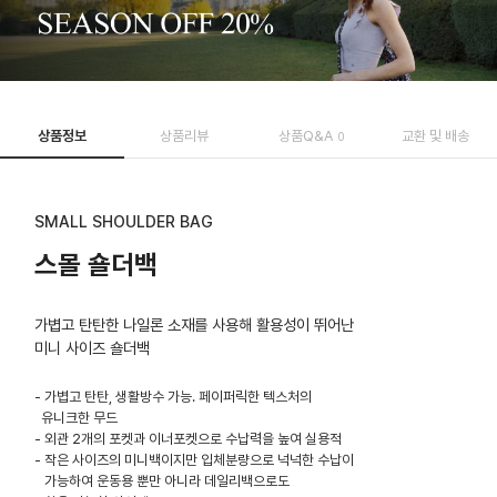
상품정보
상품리뷰
상품Q&A
교환 및 배송
0
SMALL SHOULDER BAG
스몰 숄더백
가볍고 탄탄한 나일론 소재를 사용해 활용성이 뛰어난
미니 사이즈 숄더백
- 가볍고 탄탄, 생활방수 가능. 페이퍼릭한 텍스처의
유니크한 무드
- 외관 2개의 포켓과 이너포켓으로 수납력을 높여 실용적
- 작은 사이즈의 미니백이지만 입체분량으로 넉넉한 수납이
가능하여 운동용 뿐만 아니라 데일리백으로도