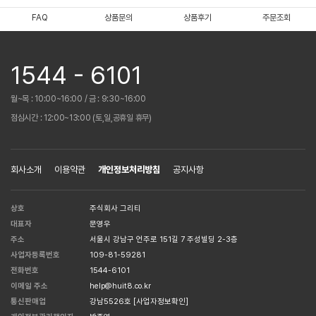
FAQ
상품문의
상품후기
주문조회
1544 - 6101
월~목 : 10:00~16:00 / 금 : 9:30~16:00
점심시간 : 12:00~13:00 (토,일,공휴일 휴무)
회사소개
이용약관
개인정보처리방침
공지사항
상호
주식회사 그리티
대표자
문영우
주소
서울시 강남구 언주로 151길 7 주성빌딩 2-3층
사업자등록번호
109-81-59281
전화번호
1544-6101
이메일 주소
help@huit8.co.kr
통신판매업
강남5526호
[사업자정보확인]