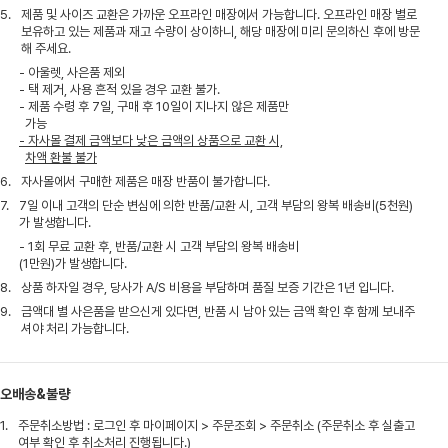
5.
제품 및 사이즈 교환은 가까운 오프라인 매장에서 가능합니다. 오프라인 매장 별로
보유하고 있는 제품과 재고 수량이 상이하니, 해당 매장에 미리 문의하신 후에 방문
해 주세요.
- 아울렛, 사은품 제외
- 택 제거, 사용 흔적 있을 경우 교환 불가.
- 제품 수령 후 7일, 구매 후 10일이 지나지 않은 제품만
가능
- 자사몰 결제 금액보다 낮은 금액의 상품으로 교환 시,
차액 환불 불가
6.
자사몰에서 구매한 제품은 매장 반품이 불가합니다.
7.
7일 이내 고객의 단순 변심에 의한 반품/교환 시, 고객 부담의 왕복 배송비(5천원)
가 발생합니다.
- 1회 무료 교환 후, 반품/교환 시 고객 부담의 왕복 배송비
(1만원)가 발생합니다.
8.
상품 하자일 경우, 당사가 A/S 비용을 부담하며 품질 보증 기간은 1년 입니다.
9.
금액대 별 사은품을 받으신게 있다면, 반품 시 남아 있는 금액 확인 후 함께 보내주
셔야 처리 가능합니다.
오배송&불량
1.
주문취소방법 : 로그인 후 마이페이지 > 주문조회 > 주문취소 (주문취소 후 실출고
여부 확인 후 취소처리 진행됩니다.)