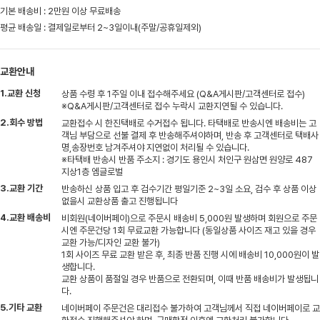
기본 배송비 : 2만원 이상 무료배송
평균 배송일 : 결제일로부터 2~3일이내(주말/공휴일제외)
교환안내
1.교환 신청
상품 수령 후 1주일 이내 접수해주세요 (Q&A게시판/고객센터로 접수)
※Q&A게시판/고객센터로 접수 누락시 교환지연될 수 있습니다.
2.회수 방법
교환접수 시 한진택배로 수거접수 됩니다. 타택배로 반송시엔 배송비는 고
객님 부담으로 선불 결제 후 반송해주셔야하며, 반송 후 고객센터로 택배사
명,송장번호 남겨주셔야 지연없이 처리될 수 있습니다.
※타택배 반송시 반품 주소지 : 경기도 용인시 처인구 원삼면 원양로 487
지상1층 엠글로벌
3.교환 기간
반송하신 상품 입고 후 검수기간 평일기준 2~3일 소요, 검수 후 상품 이상
없을시 교환상품 출고 진행됩니다
4.교환 배송비
비회원(네이버페이)으로 주문시 배송비 5,000원 발생하며 회원으로 주문
시엔 주문건당 1회 무료교환 가능합니다 (동일상품 사이즈 재고 있을 경우
교환 가능/디자인 교환 불가)
1회 사이즈 무료 교환 받은 후, 최종 반품 진행 시에 배송비 10,000원이 발
생합니다.
교환 상품이 품절일 경우 반품으로 전환되며, 이때 반품 배송비가 발생됩니
다.
5.기타 교환
네이버페이 주문건은 대리접수 불가하여 고객님께서 직접 네이버페이로 교