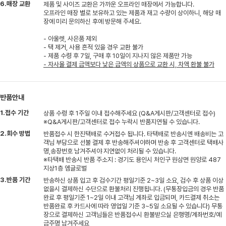
6.매장 교환
제품 및 사이즈 교환은 가까운 오프라인 매장에서 가능합니다.
오프라인 매장 별로 보유하고 있는 제품과 재고 수량이 상이하니, 해당 매
장에 미리 문의하신 후에 방문해 주세요.
- 아울렛, 사은품 제외
- 택 제거, 사용 흔적 있을 경우 교환 불가
- 제품 수령 후 7일, 구매 후 10일이 지나지 않은 제품만 가능
- 자사몰 결제 금액보다 낮은 금액의 상품으로 교환 시, 차액 환불 불가
반품안내
1.접수 기간
상품 수령 후 1주일 이내 접수해주세요 (Q&A게시판/고객센터로 접수)
※Q&A게시판/고객센터로 접수 누락시 반품지연될 수 있습니다.
2.회수 방법
반품접수 시 한진택배로 수거접수 됩니다. 타택배로 반송시엔 배송비는 고
객님 부담으로 선불 결제 후 반송해주셔야하며 반송 후 고객센터로 택배사
명,송장번호 남겨주셔야 지연없이 처리될 수 있습니다.
※타택배 반송시 반품 주소지 : 경기도 용인시 처인구 원삼면 원양로 487
지상1층 엠글로벌
3.반품 기간
반송하신 상품 입고 후 검수기간 평일기준 2~3일 소요, 검수 후 상품 이상
없을시 결제하신 수단으로 환불처리 진행됩니다. (무통장입금의 경우 반품
완료 후 평일기준 1~2일 이내 고객님 계좌로 입금되며, 카드결제 취소는
반품완료 후 카드사에 따라 영업일 기준 3~5일 소요될 수 있습니다) 무통
장으로 결제하신 고객님들은 반품접수시 환불받으실 은행명/계좌번호/예
금주명 남겨주세요