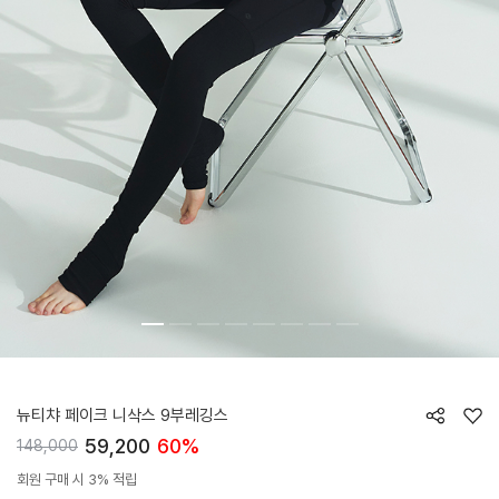
HTWLE4K05T
뉴티챠 페이크 니삭스 9부레깅스
59,200
60%
148,000
회원 구매 시 3% 적립