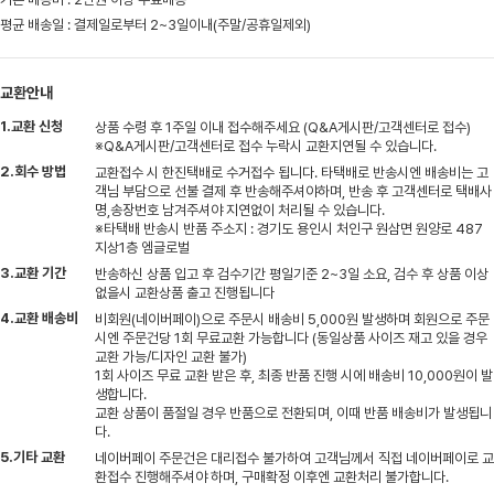
평균 배송일 : 결제일로부터 2~3일이내(주말/공휴일제외)
교환안내
1.교환 신청
상품 수령 후 1주일 이내 접수해주세요 (Q&A게시판/고객센터로 접수)
※Q&A게시판/고객센터로 접수 누락시 교환지연될 수 있습니다.
2.회수 방법
교환접수 시 한진택배로 수거접수 됩니다. 타택배로 반송시엔 배송비는 고
객님 부담으로 선불 결제 후 반송해주셔야하며, 반송 후 고객센터로 택배사
명,송장번호 남겨주셔야 지연없이 처리될 수 있습니다.
※타택배 반송시 반품 주소지 : 경기도 용인시 처인구 원삼면 원양로 487
지상1층 엠글로벌
3.교환 기간
반송하신 상품 입고 후 검수기간 평일기준 2~3일 소요, 검수 후 상품 이상
없을시 교환상품 출고 진행됩니다
4.교환 배송비
비회원(네이버페이)으로 주문시 배송비 5,000원 발생하며 회원으로 주문
시엔 주문건당 1회 무료교환 가능합니다 (동일상품 사이즈 재고 있을 경우
교환 가능/디자인 교환 불가)
1회 사이즈 무료 교환 받은 후, 최종 반품 진행 시에 배송비 10,000원이 발
생합니다.
교환 상품이 품절일 경우 반품으로 전환되며, 이때 반품 배송비가 발생됩니
다.
5.기타 교환
네이버페이 주문건은 대리접수 불가하여 고객님께서 직접 네이버페이로 교
환접수 진행해주셔야 하며, 구매확정 이후엔 교환처리 불가합니다.