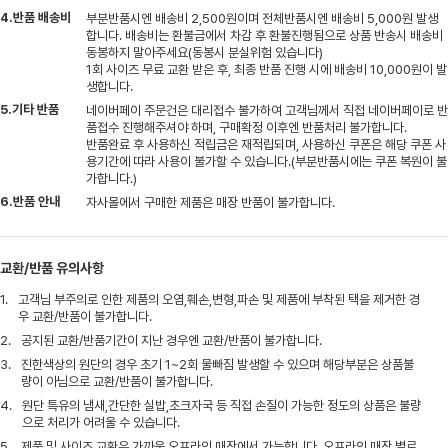
4.반품 배송비
부분반품시엔 배송비 2,500원이며 전체반품시엔 배송비 5,000원 발생
합니다. 배송비는 환불금에서 차감 후 환불진행됨으로 상품 반송시 배송비
동봉하지 말아주세요(동봉시 분실위험 있습니다)
1회 사이즈 무료 교환 받은 후, 최종 반품 진행 시에 배송비 10,000원이 발
생합니다.
5.기타 반품
네이버페이 주문건은 대리접수 불가하여 고객님께서 직접 네이버페이로 반
품접수 진행해주셔야 하며, 구매확정 이후엔 반품처리 불가합니다.
반품완료 후 사용하신 적립금은 재적립되며, 사용하신 쿠폰은 해당 쿠폰 사
용기간에 따라 사용이 불가할 수 있습니다.(부분반품시에는 쿠폰 복원이 불
가합니다.)
6.반품 안내
자사몰에서 구매한 제품은 매장 반품이 불가합니다.
교환/반품 유의사항
1.
고객님 부주의로 인한 제품의 오염,훼손,변형,파손 및 제품에 부착된 택을 제거한 경
우 교환/반품이 불가합니다.
2.
공지된 교환/반품기간이 지난 경우엔 교환/반품이 불가합니다.
3.
진한색상의 원단의 경우 초기 1~2회 물빠짐 발생할 수 있으며 해당부분은 상품불
량이 아님으로 교환/반품이 불가합니다.
4.
원단 특유의 냄새,간단한 실밥,초크자국 등 직접 손질이 가능한 정도의 상품은 불량
으로 처리가 어려울 수 있습니다.
5.
제품 및 사이즈 교환은 가까운 오프라인 매장에서 가능합니다. 오프라인 매장 별로