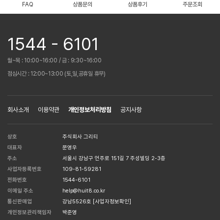
FAQ
상품문의
상품후기
주문조회
1544 - 6101
월~목 : 10:00~16:00 / 금 : 9:30~16:00
점심시간 : 12:00~13:00 (토,일,공휴일 휴무)
회사소개
이용약관
개인정보처리방침
공지사항
상호
주식회사 그리티
대표자
문영우
주소
서울시 강남구 언주로 151길 7 주성빌딩 2-3층
사업자등록번호
109-81-59281
전화번호
1544-6101
이메일 주소
help@huit8.co.kr
통신판매업
강남5526호
[사업자정보확인]
개인정보관리책임자
박준영