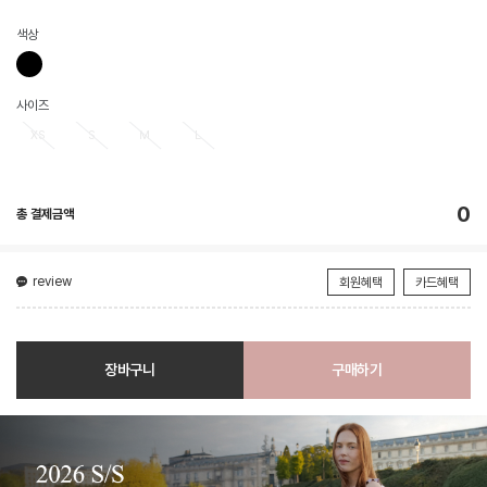
색상
사이즈
XS
S
M
L
0
총 결제금액
review
회원혜택
카드혜택
장바구니
구매하기