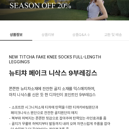
상품정보
상품리뷰
상품Q&A
교환 및 배송
0
NEW TITCHA FAKE KNEE SOCKS FULL-LENGTH
LEGGINGS
뉴티챠 페이크 니삭스 9부레깅스
쫀쫀한 뉴티차소재에 잔잔한 골지 소재를 믹스매치하여,
마치 니삭스를 신은 듯 한 디자인이 포인트인 9부레깅스
- 소프트한 시그니처소재 티챠에 탄력을 더한 티챠카바링원단과
페이크니삭스 원단으로 잔잔한 골지원단의 매치
- 복부와 허벅지는 쫀쫀한 핏감으로 잡아주며 탄력있는 라인효과를 줌
- 골지가 무릎위 허벅지부터 발등까지 내려 오며 자연스럽게 주름을 잡아