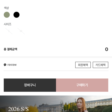
색상
사이즈
S
M
0
총 결제금액
review
회원혜택
카드혜택
장바구니
구매하기