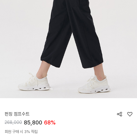
HTWJS4J02T
펀칭 점프수트
85,800
68%
268,000
회원 구매 시 3% 적립