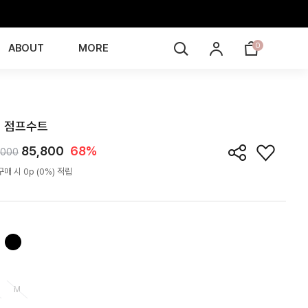
0
ABOUT
MORE
JS4J02T
 점프수트
85,800
68%
,000
매 시 0p (0%) 적립
M