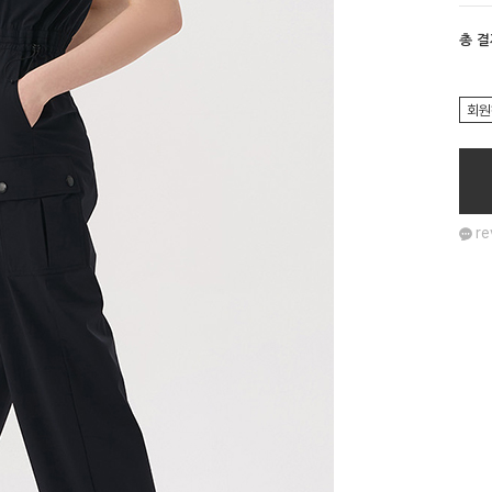
총 
회원
re