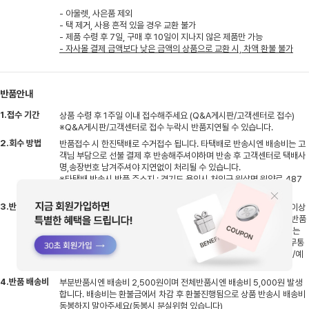
- 아울렛, 사은품 제외
- 택 제거, 사용 흔적 있을 경우 교환 불가
- 제품 수령 후 7일, 구매 후 10일이 지나지 않은 제품만 가능
- 자사몰 결제 금액보다 낮은 금액의 상품으로 교환 시, 차액 환불 불가
반품안내
1.접수 기간
상품 수령 후 1주일 이내 접수해주세요 (Q&A게시판/고객센터로 접수)
※Q&A게시판/고객센터로 접수 누락시 반품지연될 수 있습니다.
2.회수 방법
반품접수 시 한진택배로 수거접수 됩니다. 타택배로 반송시엔 배송비는 고
객님 부담으로 선불 결제 후 반송해주셔야하며 반송 후 고객센터로 택배사
명,송장번호 남겨주셔야 지연없이 처리될 수 있습니다.
※타택배 반송시 반품 주소지 : 경기도 용인시 처인구 원삼면 원양로 487
지상1층 엠글로벌
3.반품 기간
반송하신 상품 입고 후 검수기간 평일기준 2~3일 소요, 검수 후 상품 이상
없을시 결제하신 수단으로 환불처리 진행됩니다. (무통장입금의 경우 반품
완료 후 평일기준 1~2일 이내 고객님 계좌로 입금되며, 카드결제 취소는
반품완료 후 카드사에 따라 영업일 기준 3~5일 소요될 수 있습니다) 무통
장으로 결제하신 고객님들은 반품접수시 환불받으실 은행명/계좌번호/예
금주명 남겨주세요
4.반품 배송비
부분반품시엔 배송비 2,500원이며 전체반품시엔 배송비 5,000원 발생
합니다. 배송비는 환불금에서 차감 후 환불진행됨으로 상품 반송시 배송비
동봉하지 말아주세요(동봉시 분실위험 있습니다)