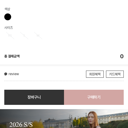
색상
사이즈
XS
S
M
0
총 결제금액
review
회원혜택
카드혜택
장바구니
구매하기