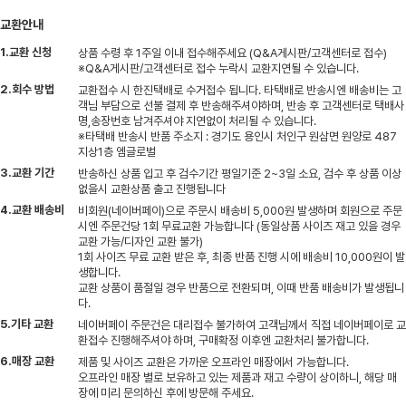
교환안내
1.교환 신청
상품 수령 후 1주일 이내 접수해주세요 (Q&A게시판/고객센터로 접수)
※Q&A게시판/고객센터로 접수 누락시 교환지연될 수 있습니다.
2.회수 방법
교환접수 시 한진택배로 수거접수 됩니다. 타택배로 반송시엔 배송비는 고
객님 부담으로 선불 결제 후 반송해주셔야하며, 반송 후 고객센터로 택배사
명,송장번호 남겨주셔야 지연없이 처리될 수 있습니다.
※타택배 반송시 반품 주소지 : 경기도 용인시 처인구 원삼면 원양로 487
지상1층 엠글로벌
3.교환 기간
반송하신 상품 입고 후 검수기간 평일기준 2~3일 소요, 검수 후 상품 이상
없을시 교환상품 출고 진행됩니다
4.교환 배송비
비회원(네이버페이)으로 주문시 배송비 5,000원 발생하며 회원으로 주문
시엔 주문건당 1회 무료교환 가능합니다 (동일상품 사이즈 재고 있을 경우
교환 가능/디자인 교환 불가)
1회 사이즈 무료 교환 받은 후, 최종 반품 진행 시에 배송비 10,000원이 발
생합니다.
교환 상품이 품절일 경우 반품으로 전환되며, 이때 반품 배송비가 발생됩니
다.
5.기타 교환
네이버페이 주문건은 대리접수 불가하여 고객님께서 직접 네이버페이로 교
환접수 진행해주셔야 하며, 구매확정 이후엔 교환처리 불가합니다.
6.매장 교환
제품 및 사이즈 교환은 가까운 오프라인 매장에서 가능합니다.
오프라인 매장 별로 보유하고 있는 제품과 재고 수량이 상이하니, 해당 매
장에 미리 문의하신 후에 방문해 주세요.