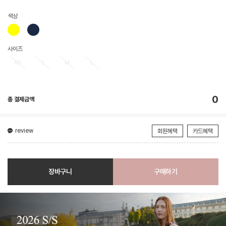
색상
사이즈
XS
S
M
L
0
총 결제금액
review
회원혜택
카드혜택
장바구니
구매하기