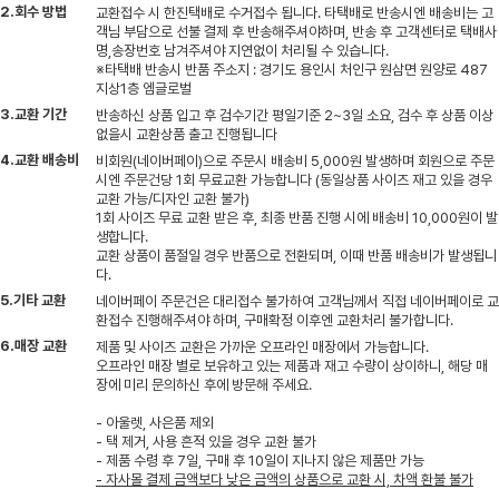
2.회수 방법
교환접수 시 한진택배로 수거접수 됩니다. 타택배로 반송시엔 배송비는 고
객님 부담으로 선불 결제 후 반송해주셔야하며, 반송 후 고객센터로 택배사
명,송장번호 남겨주셔야 지연없이 처리될 수 있습니다.
※타택배 반송시 반품 주소지 : 경기도 용인시 처인구 원삼면 원양로 487
지상1층 엠글로벌
3.교환 기간
반송하신 상품 입고 후 검수기간 평일기준 2~3일 소요, 검수 후 상품 이상
없을시 교환상품 출고 진행됩니다
4.교환 배송비
비회원(네이버페이)으로 주문시 배송비 5,000원 발생하며 회원으로 주문
시엔 주문건당 1회 무료교환 가능합니다 (동일상품 사이즈 재고 있을 경우
교환 가능/디자인 교환 불가)
1회 사이즈 무료 교환 받은 후, 최종 반품 진행 시에 배송비 10,000원이 발
생합니다.
교환 상품이 품절일 경우 반품으로 전환되며, 이때 반품 배송비가 발생됩니
다.
5.기타 교환
네이버페이 주문건은 대리접수 불가하여 고객님께서 직접 네이버페이로 교
환접수 진행해주셔야 하며, 구매확정 이후엔 교환처리 불가합니다.
6.매장 교환
제품 및 사이즈 교환은 가까운 오프라인 매장에서 가능합니다.
오프라인 매장 별로 보유하고 있는 제품과 재고 수량이 상이하니, 해당 매
장에 미리 문의하신 후에 방문해 주세요.
- 아울렛, 사은품 제외
- 택 제거, 사용 흔적 있을 경우 교환 불가
- 제품 수령 후 7일, 구매 후 10일이 지나지 않은 제품만 가능
- 자사몰 결제 금액보다 낮은 금액의 상품으로 교환 시, 차액 환불 불가