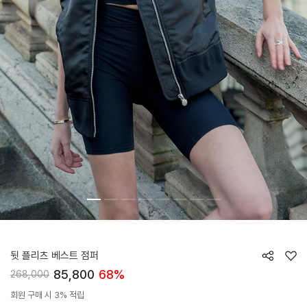
HTWJP4I05T
뒷 플리츠 베스트 점퍼
85,800
68%
268,000
회원 구매 시 3% 적립