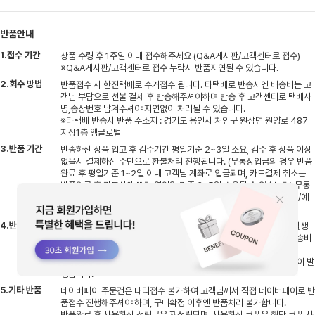
반품안내
1.접수 기간
상품 수령 후 1주일 이내 접수해주세요 (Q&A게시판/고객센터로 접수)
※Q&A게시판/고객센터로 접수 누락시 반품지연될 수 있습니다.
2.회수 방법
반품접수 시 한진택배로 수거접수 됩니다. 타택배로 반송시엔 배송비는 고
객님 부담으로 선불 결제 후 반송해주셔야하며 반송 후 고객센터로 택배사
명,송장번호 남겨주셔야 지연없이 처리될 수 있습니다.
※타택배 반송시 반품 주소지 : 경기도 용인시 처인구 원삼면 원양로 487
지상1층 엠글로벌
3.반품 기간
반송하신 상품 입고 후 검수기간 평일기준 2~3일 소요, 검수 후 상품 이상
없을시 결제하신 수단으로 환불처리 진행됩니다. (무통장입금의 경우 반품
완료 후 평일기준 1~2일 이내 고객님 계좌로 입금되며, 카드결제 취소는
반품완료 후 카드사에 따라 영업일 기준 3~5일 소요될 수 있습니다) 무통
장으로 결제하신 고객님들은 반품접수시 환불받으실 은행명/계좌번호/예
금주명 남겨주세요
4.반품 배송비
부분반품시엔 배송비 2,500원이며 전체반품시엔 배송비 5,000원 발생
합니다. 배송비는 환불금에서 차감 후 환불진행됨으로 상품 반송시 배송비
동봉하지 말아주세요(동봉시 분실위험 있습니다)
1회 사이즈 무료 교환 받은 후, 최종 반품 진행 시에 배송비 10,000원이 발
생합니다.
5.기타 반품
네이버페이 주문건은 대리접수 불가하여 고객님께서 직접 네이버페이로 반
품접수 진행해주셔야 하며, 구매확정 이후엔 반품처리 불가합니다.
반품완료 후 사용하신 적립금은 재적립되며, 사용하신 쿠폰은 해당 쿠폰 사