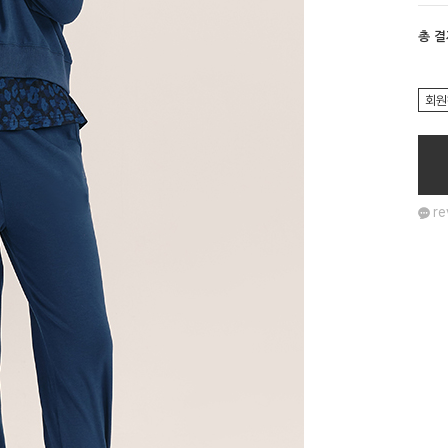
총 
회원
re