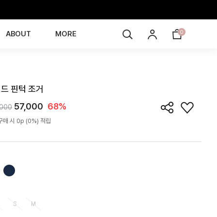
0
ABOUT
MORE
JG4I01T
드 핀턱 조거
57,000
68%
,000
매 시 0p (0%) 적립
S
M