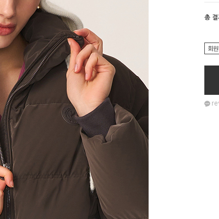
총 
회원
re