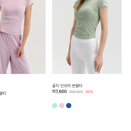
HTWTS6J16T
H
골지 인브라 반팔티
117,600
168,000
30%
반팔티
1