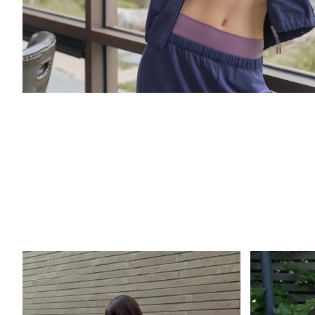
HTWJP6K02T
HTWPN6K06T
HTWTL
테리 후드 점퍼
테리 볼륨팬츠
메쉬
258,000
198,000
168