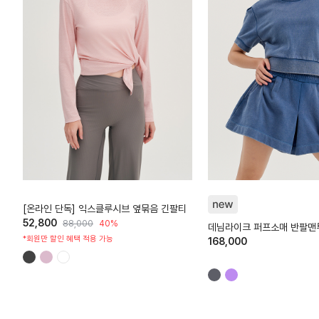
HTWTL6Z90T
HTWTP6K01T
[온라인 단독] 익스클루시브 옆묶음 긴팔티
52,800
88,000
40%
데님라이크 퍼프소매 반팔맨
*회원만 할인 혜택 적용 가능
168,000