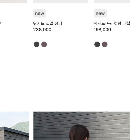
HTWJP6K04T
HTWPN6K11T
츠
워시드 집업 점퍼
워시드 프리컷팅 배럴핏 팬
238,000
198,000