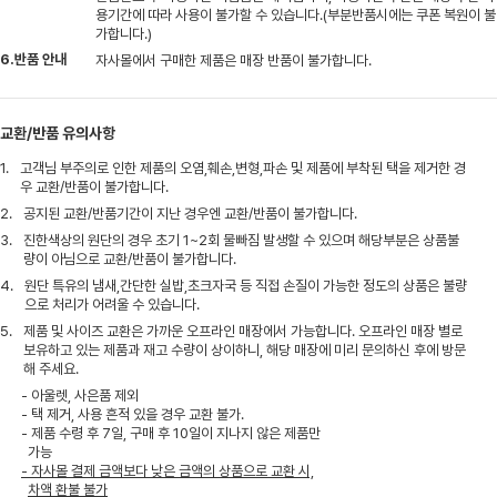
용기간에 따라 사용이 불가할 수 있습니다.(부분반품시에는 쿠폰 복원이 불
가합니다.)
6.반품 안내
자사몰에서 구매한 제품은 매장 반품이 불가합니다.
교환/반품 유의사항
1.
고객님 부주의로 인한 제품의 오염,훼손,변형,파손 및 제품에 부착된 택을 제거한 경
우 교환/반품이 불가합니다.
2.
공지된 교환/반품기간이 지난 경우엔 교환/반품이 불가합니다.
3.
진한색상의 원단의 경우 초기 1~2회 물빠짐 발생할 수 있으며 해당부분은 상품불
량이 아님으로 교환/반품이 불가합니다.
4.
원단 특유의 냄새,간단한 실밥,초크자국 등 직접 손질이 가능한 정도의 상품은 불량
으로 처리가 어려울 수 있습니다.
5.
제품 및 사이즈 교환은 가까운 오프라인 매장에서 가능합니다. 오프라인 매장 별로
보유하고 있는 제품과 재고 수량이 상이하니, 해당 매장에 미리 문의하신 후에 방문
해 주세요.
- 아울렛, 사은품 제외
- 택 제거, 사용 흔적 있을 경우 교환 불가.
- 제품 수령 후 7일, 구매 후 10일이 지나지 않은 제품만
가능
- 자사몰 결제 금액보다 낮은 금액의 상품으로 교환 시,
차액 환불 불가