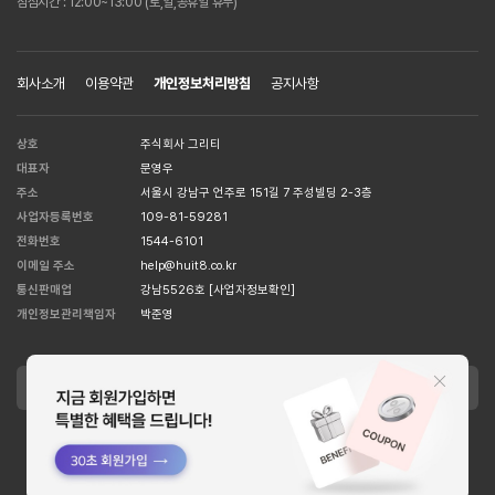
점심시간 : 12:00~13:00 (토,일,공휴일 휴무)
회사소개
이용약관
개인정보처리방침
공지사항
상호
주식회사 그리티
대표자
문영우
주소
서울시 강남구 언주로 151길 7 주성빌딩 2-3층
사업자등록번호
109-81-59281
전화번호
1544-6101
이메일 주소
help@huit8.co.kr
통신판매업
강남5526호
[사업자정보확인]
개인정보관리책임자
박준영
APPLE STORE
GOOGLE STORE
Copyright MCORSET INC. All Right Reserved. designed by
WISA.