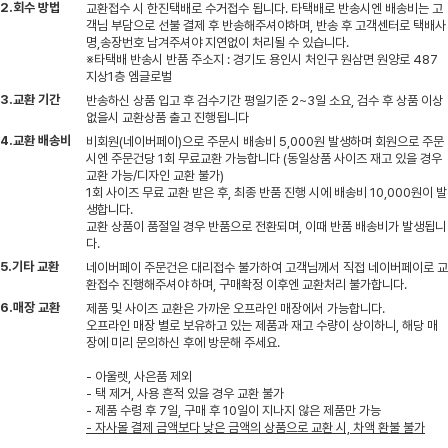
2.회수 방법
교환접수 시 한진택배로 수거접수 됩니다. 타택배로 반송시엔 배송비는 고
객님 부담으로 선불 결제 후 반송해주셔야하며, 반송 후 고객센터로 택배사
명,송장번호 남겨주셔야 지연없이 처리될 수 있습니다.
※타택배 반송시 반품 주소지 : 경기도 용인시 처인구 원삼면 원양로 487
지상1층 엠글로벌
3.교환 기간
반송하신 상품 입고 후 검수기간 평일기준 2~3일 소요, 검수 후 상품 이상
없을시 교환상품 출고 진행됩니다
4.교환 배송비
비회원(네이버페이)으로 주문시 배송비 5,000원 발생하며 회원으로 주문
시엔 주문건당 1회 무료교환 가능합니다 (동일상품 사이즈 재고 있을 경우
교환 가능/디자인 교환 불가)
1회 사이즈 무료 교환 받은 후, 최종 반품 진행 시에 배송비 10,000원이 발
생합니다.
교환 상품이 품절일 경우 반품으로 전환되며, 이때 반품 배송비가 발생됩니
다.
5.기타 교환
네이버페이 주문건은 대리접수 불가하여 고객님께서 직접 네이버페이로 교
환접수 진행해주셔야 하며, 구매확정 이후엔 교환처리 불가합니다.
6.매장 교환
제품 및 사이즈 교환은 가까운 오프라인 매장에서 가능합니다.
오프라인 매장 별로 보유하고 있는 제품과 재고 수량이 상이하니, 해당 매
장에 미리 문의하신 후에 방문해 주세요.
- 아울렛, 사은품 제외
- 택 제거, 사용 흔적 있을 경우 교환 불가
- 제품 수령 후 7일, 구매 후 10일이 지나지 않은 제품만 가능
- 자사몰 결제 금액보다 낮은 금액의 상품으로 교환 시, 차액 환불 불가