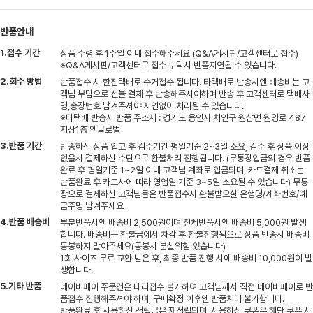
반품안내
1.접수 기간
상품 수령 후 1주일 이내 접수해주세요 (Q&A게시판/고객센터로 접수)
※Q&A게시판/고객센터로 접수 누락시 반품지연될 수 있습니다.
2.회수 방법
반품접수 시 한진택배로 수거접수 됩니다. 타택배로 반송시엔 배송비는 고
객님 부담으로 선불 결제 후 반송해주셔야하며 반송 후 고객센터로 택배사
명,송장번호 남겨주셔야 지연없이 처리될 수 있습니다.
※타택배 반송시 반품 주소지 : 경기도 용인시 처인구 원삼면 원양로 487
지상1층 엠글로벌
3.반품 기간
반송하신 상품 입고 후 검수기간 평일기준 2~3일 소요, 검수 후 상품 이상
없을시 결제하신 수단으로 환불처리 진행됩니다. (무통장입금의 경우 반품
완료 후 평일기준 1~2일 이내 고객님 계좌로 입금되며, 카드결제 취소는
반품완료 후 카드사에 따라 영업일 기준 3~5일 소요될 수 있습니다) 무통
장으로 결제하신 고객님들은 반품접수시 환불받으실 은행명/계좌번호/예
금주명 남겨주세요
4.반품 배송비
부분반품시엔 배송비 2,500원이며 전체반품시엔 배송비 5,000원 발생
합니다. 배송비는 환불금에서 차감 후 환불진행됨으로 상품 반송시 배송비
동봉하지 말아주세요(동봉시 분실위험 있습니다)
1회 사이즈 무료 교환 받은 후, 최종 반품 진행 시에 배송비 10,000원이 발
생합니다.
5.기타 반품
네이버페이 주문건은 대리접수 불가하여 고객님께서 직접 네이버페이로 반
품접수 진행해주셔야 하며, 구매확정 이후엔 반품처리 불가합니다.
반품완료 후 사용하신 적립금은 재적립되며, 사용하신 쿠폰은 해당 쿠폰 사