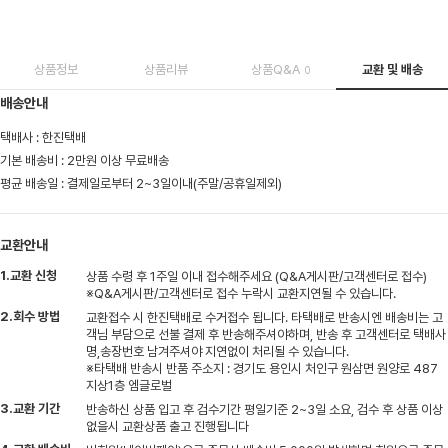
상품정보
상품리뷰
상품Q&A
교환 및 배송
0
배송안내
택배사 : 한진택배
기본 배송비 : 2만원 이상 무료배송
평균 배송일 : 결제일로부터 2~3일이내(주말/공휴일제외)
교환안내
1.교환 신청
상품 수령 후 1주일 이내 접수해주세요 (Q&A게시판/고객센터로 접수)
※Q&A게시판/고객센터로 접수 누락시 교환지연될 수 있습니다.
2.회수 방법
교환접수 시 한진택배로 수거접수 됩니다. 타택배로 반송시엔 배송비는 고
객님 부담으로 선불 결제 후 반송해주셔야하며, 반송 후 고객센터로 택배사
명,송장번호 남겨주셔야 지연없이 처리될 수 있습니다.
※타택배 반송시 반품 주소지 : 경기도 용인시 처인구 원삼면 원양로 487
지상1층 엠글로벌
3.교환 기간
반송하신 상품 입고 후 검수기간 평일기준 2~3일 소요, 검수 후 상품 이상
없을시 교환상품 출고 진행됩니다