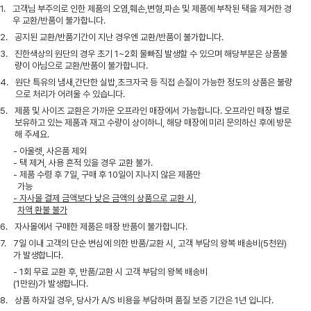
1.
고객님 부주의로 인한 제품의 오염,훼손,변형,파손 및 제품에 부착된 택을 제거한 경
우 교환/반품이 불가합니다.
2.
공지된 교환/반품기간이 지난 경우엔 교환/반품이 불가합니다.
3.
진한색상의 원단의 경우 초기 1~2회 물빠짐 발생할 수 있으며 해당부분은 상품불
량이 아님으로 교환/반품이 불가합니다.
4.
원단 특유의 냄새,간단한 실밥,초크자국 등 직접 손질이 가능한 정도의 상품은 불량
으로 처리가 어려울 수 있습니다.
5.
제품 및 사이즈 교환은 가까운 오프라인 매장에서 가능합니다. 오프라인 매장 별로
보유하고 있는 제품과 재고 수량이 상이하니, 해당 매장에 미리 문의하신 후에 방문
해 주세요.
- 아울렛, 사은품 제외
- 택 제거, 사용 흔적 있을 경우 교환 불가.
- 제품 수령 후 7일, 구매 후 10일이 지나지 않은 제품만
가능
- 자사몰 결제 금액보다 낮은 금액의 상품으로 교환 시,
차액 환불 불가
6.
자사몰에서 구매한 제품은 매장 반품이 불가합니다.
7.
7일 이내 고객의 단순 변심에 의한 반품/교환 시, 고객 부담의 왕복 배송비(5천원)
가 발생합니다.
- 1회 무료 교환 후, 반품/교환 시 고객 부담의 왕복 배송비
(1만원)가 발생합니다.
8.
상품 하자일 경우, 당사가 A/S 비용을 부담하며 품질 보증 기간은 1년 입니다.