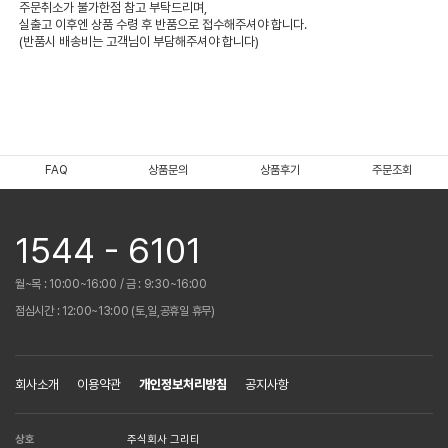
주문취소가 불가한점 참고 부탁드리며,
실출고 이후엔 상품 수령 후 반품으로 접수해주셔야 합니다.
(반품시 배송비는 고객님이 부담해주셔야 합니다)
FAQ
상품문의
상품후기
주문조회
1544 - 6101
월~목 : 10:00~16:00 / 금 : 9:30~16:00
점심시간 : 12:00~13:00 (토,일,공휴일 휴무)
회사소개
이용약관
개인정보처리방침
공지사항
상호
주식회사 그리티