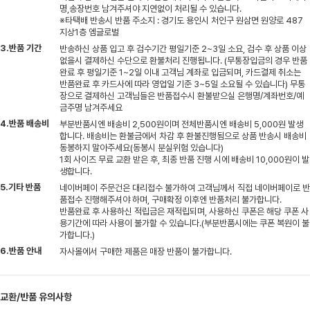
명,송장번호 남겨주셔야 지연없이 처리될 수 있습니다.
※타택배 반송시 반품 주소지 : 경기도 용인시 처인구 원삼면 원양로 487
지상1층 엠글로벌
3.반품 기간
반송하신 상품 입고 후 검수기간 평일기준 2~3일 소요, 검수 후 상품 이상
없을시 결제하신 수단으로 환불처리 진행됩니다. (무통장입금의 경우 반품
완료 후 평일기준 1~2일 이내 고객님 계좌로 입금되며, 카드결제 취소는
반품완료 후 카드사에 따라 영업일 기준 3~5일 소요될 수 있습니다) 무통
장으로 결제하신 고객님들은 반품접수시 환불받으실 은행명/계좌번호/예
금주명 남겨주세요
4.반품 배송비
부분반품시엔 배송비 2,500원이며 전체반품시엔 배송비 5,000원 발생
합니다. 배송비는 환불금에서 차감 후 환불진행됨으로 상품 반송시 배송비
동봉하지 말아주세요(동봉시 분실위험 있습니다)
1회 사이즈 무료 교환 받은 후, 최종 반품 진행 시에 배송비 10,000원이 발
생합니다.
5.기타 반품
네이버페이 주문건은 대리접수 불가하여 고객님께서 직접 네이버페이로 반
품접수 진행해주셔야 하며, 구매확정 이후엔 반품처리 불가합니다.
반품완료 후 사용하신 적립금은 재적립되며, 사용하신 쿠폰은 해당 쿠폰 사
용기간에 따라 사용이 불가할 수 있습니다.(부분반품시에는 쿠폰 복원이 불
가합니다.)
6.반품 안내
자사몰에서 구매한 제품은 매장 반품이 불가합니다.
교환/반품 유의사항