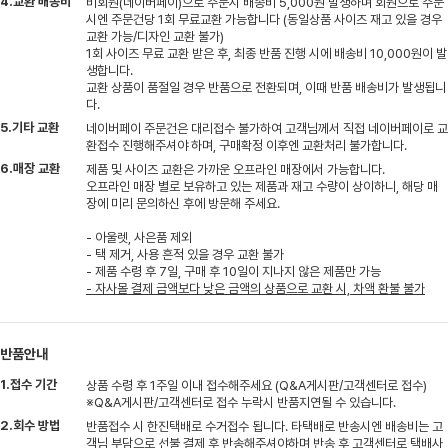
4.교환 배송비
비회원(네이버페이)으로 주문시 배송비 5,000원 발생하며 회원으로 주문
시엔 주문건당 1회 무료교환 가능합니다 (동일상품 사이즈 재고 있을 경우
교환 가능/디자인 교환 불가)
1회 사이즈 무료 교환 받은 후, 최종 반품 진행 시에 배송비 10,000원이 발
생합니다.
교환 상품이 품절일 경우 반품으로 전환되며, 이때 반품 배송비가 발생됩니
다.
5.기타 교환
네이버페이 주문건은 대리접수 불가하여 고객님께서 직접 네이버페이로 교
환접수 진행해주셔야 하며, 구매확정 이후엔 교환처리 불가합니다.
6.매장 교환
제품 및 사이즈 교환은 가까운 오프라인 매장에서 가능합니다.
오프라인 매장 별로 보유하고 있는 제품과 재고 수량이 상이하니, 해당 매
장에 미리 문의하신 후에 방문해 주세요.
- 아울렛, 사은품 제외
- 택 제거, 사용 흔적 있을 경우 교환 불가
- 제품 수령 후 7일, 구매 후 10일이 지나지 않은 제품만 가능
- 자사몰 결제 금액보다 낮은 금액의 상품으로 교환 시, 차액 환불 불가
반품안내
1.접수 기간
상품 수령 후 1주일 이내 접수해주세요 (Q&A게시판/고객센터로 접수)
※Q&A게시판/고객센터로 접수 누락시 반품지연될 수 있습니다.
2.회수 방법
반품접수 시 한진택배로 수거접수 됩니다. 타택배로 반송시엔 배송비는 고
객님 부담으로 선불 결제 후 반송해주셔야하며 반송 후 고객센터로 택배사