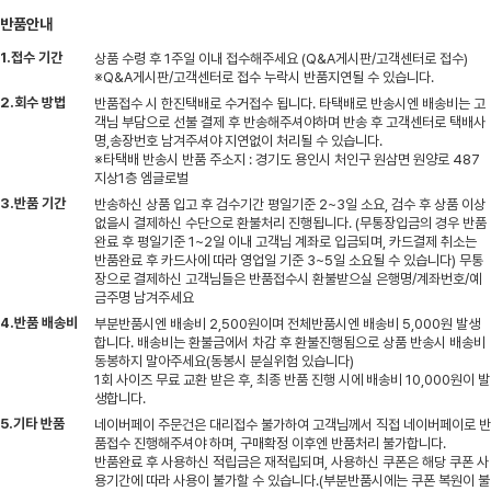
반품안내
1.접수 기간
상품 수령 후 1주일 이내 접수해주세요 (Q&A게시판/고객센터로 접수)
※Q&A게시판/고객센터로 접수 누락시 반품지연될 수 있습니다.
2.회수 방법
반품접수 시 한진택배로 수거접수 됩니다. 타택배로 반송시엔 배송비는 고
객님 부담으로 선불 결제 후 반송해주셔야하며 반송 후 고객센터로 택배사
명,송장번호 남겨주셔야 지연없이 처리될 수 있습니다.
※타택배 반송시 반품 주소지 : 경기도 용인시 처인구 원삼면 원양로 487
지상1층 엠글로벌
3.반품 기간
반송하신 상품 입고 후 검수기간 평일기준 2~3일 소요, 검수 후 상품 이상
없을시 결제하신 수단으로 환불처리 진행됩니다. (무통장입금의 경우 반품
완료 후 평일기준 1~2일 이내 고객님 계좌로 입금되며, 카드결제 취소는
반품완료 후 카드사에 따라 영업일 기준 3~5일 소요될 수 있습니다) 무통
장으로 결제하신 고객님들은 반품접수시 환불받으실 은행명/계좌번호/예
금주명 남겨주세요
4.반품 배송비
부분반품시엔 배송비 2,500원이며 전체반품시엔 배송비 5,000원 발생
합니다. 배송비는 환불금에서 차감 후 환불진행됨으로 상품 반송시 배송비
동봉하지 말아주세요(동봉시 분실위험 있습니다)
1회 사이즈 무료 교환 받은 후, 최종 반품 진행 시에 배송비 10,000원이 발
생합니다.
5.기타 반품
네이버페이 주문건은 대리접수 불가하여 고객님께서 직접 네이버페이로 반
품접수 진행해주셔야 하며, 구매확정 이후엔 반품처리 불가합니다.
반품완료 후 사용하신 적립금은 재적립되며, 사용하신 쿠폰은 해당 쿠폰 사
용기간에 따라 사용이 불가할 수 있습니다.(부분반품시에는 쿠폰 복원이 불