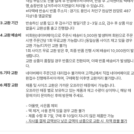
객님 부담으로 선불 결제 후 반송해주셔야하며, 반송 후 고객센터로 택배사
명,송장번호 남겨주셔야 지연없이 처리될 수 있습니다.
※타택배 반송시 반품 주소지 : 경기도 용인시 처인구 원삼면 원양로 487
지상1층 엠글로벌
3.교환 기간
반송하신 상품 입고 후 검수기간 평일기준 2~3일 소요, 검수 후 상품 이상
없을시 교환상품 출고 진행됩니다
4.교환 배송비
비회원(네이버페이)으로 주문시 배송비 5,000원 발생하며 회원으로 주문
시엔 주문건당 1회 무료교환 가능합니다 (동일상품 사이즈 재고 있을 경우
교환 가능/디자인 교환 불가)
1회 사이즈 무료 교환 받은 후, 최종 반품 진행 시에 배송비 10,000원이 발
생합니다.
교환 상품이 품절일 경우 반품으로 전환되며, 이때 반품 배송비가 발생됩니
다.
5.기타 교환
네이버페이 주문건은 대리접수 불가하여 고객님께서 직접 네이버페이로 교
환접수 진행해주셔야 하며, 구매확정 이후엔 교환처리 불가합니다.
6.매장 교환
제품 및 사이즈 교환은 가까운 오프라인 매장에서 가능합니다.
오프라인 매장 별로 보유하고 있는 제품과 재고 수량이 상이하니, 해당 매
장에 미리 문의하신 후에 방문해 주세요.
- 아울렛, 사은품 제외
- 택 제거, 사용 흔적 있을 경우 교환 불가
- 제품 수령 후 7일, 구매 후 10일이 지나지 않은 제품만 가능
- 자사몰 결제 금액보다 낮은 금액의 상품으로 교환 시, 차액 환불 불가