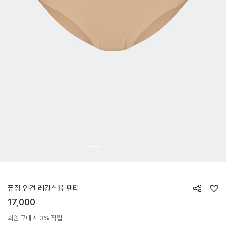
HTWPT6Z03T
퓨징 인견 레깅스용 팬티
17,000
회원 구매 시 3% 적립