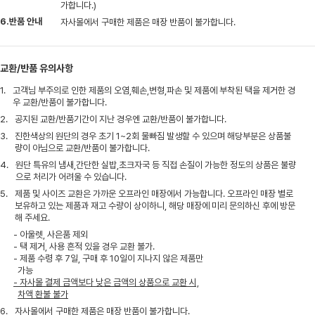
가합니다.)
6.반품 안내
자사몰에서 구매한 제품은 매장 반품이 불가합니다.
교환/반품 유의사항
1.
고객님 부주의로 인한 제품의 오염,훼손,변형,파손 및 제품에 부착된 택을 제거한 경
우 교환/반품이 불가합니다.
2.
공지된 교환/반품기간이 지난 경우엔 교환/반품이 불가합니다.
3.
진한색상의 원단의 경우 초기 1~2회 물빠짐 발생할 수 있으며 해당부분은 상품불
량이 아님으로 교환/반품이 불가합니다.
4.
원단 특유의 냄새,간단한 실밥,초크자국 등 직접 손질이 가능한 정도의 상품은 불량
으로 처리가 어려울 수 있습니다.
5.
제품 및 사이즈 교환은 가까운 오프라인 매장에서 가능합니다. 오프라인 매장 별로
보유하고 있는 제품과 재고 수량이 상이하니, 해당 매장에 미리 문의하신 후에 방문
해 주세요.
- 아울렛, 사은품 제외
- 택 제거, 사용 흔적 있을 경우 교환 불가.
- 제품 수령 후 7일, 구매 후 10일이 지나지 않은 제품만
가능
- 자사몰 결제 금액보다 낮은 금액의 상품으로 교환 시,
차액 환불 불가
6.
자사몰에서 구매한 제품은 매장 반품이 불가합니다.