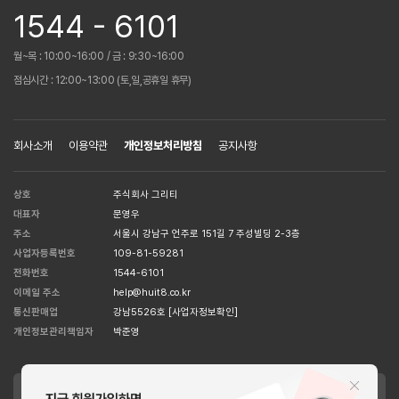
1544 - 6101
월~목 : 10:00~16:00 / 금 : 9:30~16:00
점심시간 : 12:00~13:00 (토,일,공휴일 휴무)
회사소개
이용약관
개인정보처리방침
공지사항
상호
주식회사 그리티
대표자
문영우
주소
서울시 강남구 언주로 151길 7 주성빌딩 2-3층
사업자등록번호
109-81-59281
전화번호
1544-6101
이메일 주소
help@huit8.co.kr
통신판매업
강남5526호
[사업자정보확인]
개인정보관리책임자
박준영
APPLE STORE
GOOGLE STORE