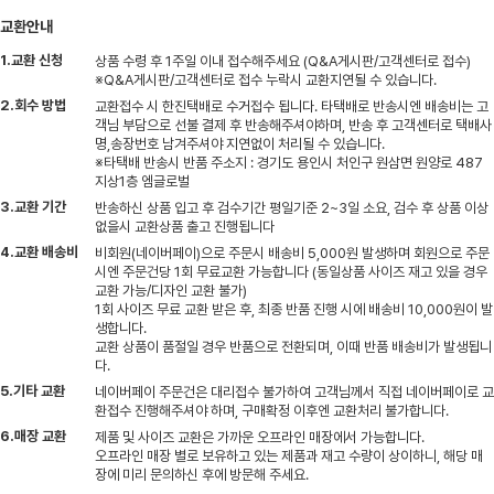
교환안내
1.교환 신청
상품 수령 후 1주일 이내 접수해주세요 (Q&A게시판/고객센터로 접수)
※Q&A게시판/고객센터로 접수 누락시 교환지연될 수 있습니다.
2.회수 방법
교환접수 시 한진택배로 수거접수 됩니다. 타택배로 반송시엔 배송비는 고
객님 부담으로 선불 결제 후 반송해주셔야하며, 반송 후 고객센터로 택배사
명,송장번호 남겨주셔야 지연없이 처리될 수 있습니다.
※타택배 반송시 반품 주소지 : 경기도 용인시 처인구 원삼면 원양로 487
지상1층 엠글로벌
3.교환 기간
반송하신 상품 입고 후 검수기간 평일기준 2~3일 소요, 검수 후 상품 이상
없을시 교환상품 출고 진행됩니다
4.교환 배송비
비회원(네이버페이)으로 주문시 배송비 5,000원 발생하며 회원으로 주문
시엔 주문건당 1회 무료교환 가능합니다 (동일상품 사이즈 재고 있을 경우
교환 가능/디자인 교환 불가)
1회 사이즈 무료 교환 받은 후, 최종 반품 진행 시에 배송비 10,000원이 발
생합니다.
교환 상품이 품절일 경우 반품으로 전환되며, 이때 반품 배송비가 발생됩니
다.
5.기타 교환
네이버페이 주문건은 대리접수 불가하여 고객님께서 직접 네이버페이로 교
환접수 진행해주셔야 하며, 구매확정 이후엔 교환처리 불가합니다.
6.매장 교환
제품 및 사이즈 교환은 가까운 오프라인 매장에서 가능합니다.
오프라인 매장 별로 보유하고 있는 제품과 재고 수량이 상이하니, 해당 매
장에 미리 문의하신 후에 방문해 주세요.