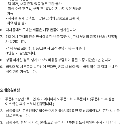
- 택 제거, 사용 흔적 있을 경우 교환 불가.
- 제품 수령 후 7일, 구매 후 10일이 지나지 않은 제품만
가능
- 자사몰 결제 금액보다 낮은 금액의 상품으로 교환 시,
차액 환불 불가
6.
자사몰에서 구매한 제품은 매장 반품이 불가합니다.
7.
7일 이내 고객의 단순 변심에 의한 반품/교환 시, 고객 부담의 왕복 배송비(5천원)
가 발생합니다.
- 1회 무료 교환 후, 반품/교환 시 고객 부담의 왕복 배송비
(1만원)가 발생합니다.
8.
상품 하자일 경우, 당사가 A/S 비용을 부담하며 품질 보증 기간은 1년 입니다.
9.
금액대 별 사은품을 받으신게 있다면, 반품 시 남아 있는 금액 확인 후 함께 보내주
셔야 처리 가능합니다.
오배송&불량
1.
주문취소방법 : 로그인 후 마이페이지 > 주문조회 > 주문취소 (주문취소 후 실출고
여부 확인 후 취소처리 진행됩니다.)
2.
상품불량시 고객센터로 접수해주시면 불량내용 확인 후 상품불량일시 교환 및 반품
으로 진행됩니다.
3.
상품 수령 후 택 제거 전, 불량/오염 등 하자 여부를 반드시 확인해 주시기 바랍니다.