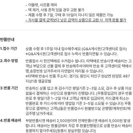
- 아울렛, 사은품 제외
- 택 제거, 사용 흔적 있을 경우 교환 불가
- 제품 수령 후 7일, 구매 후 10일이 지나지 않은 제품만 가능
- 자사몰 결제 금액보다 낮은 금액의 상품으로 교환 시, 차액 환불 불가
반품안내
1.접수 기간
상품 수령 후 1주일 이내 접수해주세요 (Q&A게시판/고객센터로 접수)
※Q&A게시판/고객센터로 접수 누락시 반품지연될 수 있습니다.
2.회수 방법
반품접수 시 한진택배로 수거접수 됩니다. 타택배로 반송시엔 배송비는 고
객님 부담으로 선불 결제 후 반송해주셔야하며 반송 후 고객센터로 택배사
명,송장번호 남겨주셔야 지연없이 처리될 수 있습니다.
※타택배 반송시 반품 주소지 : 경기도 용인시 처인구 원삼면 원양로 487
지상1층 엠글로벌
3.반품 기간
반송하신 상품 입고 후 검수기간 평일기준 2~3일 소요, 검수 후 상품 이상
없을시 결제하신 수단으로 환불처리 진행됩니다. (무통장입금의 경우 반품
완료 후 평일기준 1~2일 이내 고객님 계좌로 입금되며, 카드결제 취소는
반품완료 후 카드사에 따라 영업일 기준 3~5일 소요될 수 있습니다) 무통
장으로 결제하신 고객님들은 반품접수시 환불받으실 은행명/계좌번호/예
금주명 남겨주세요
4.반품 배송비
부분반품시엔 배송비 2,500원이며 전체반품시엔 배송비 5,000원 발생
합니다. 배송비는 환불금에서 차감 후 환불진행됨으로 상품 반송시 배송비
동봉하지 말아주세요(동봉시 분실위험 있습니다)