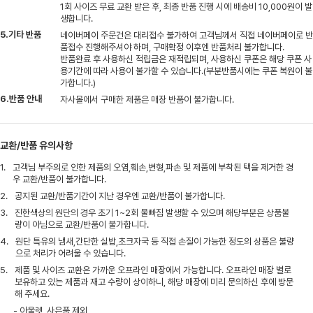
1회 사이즈 무료 교환 받은 후, 최종 반품 진행 시에 배송비 10,000원이 발
생합니다.
5.기타 반품
네이버페이 주문건은 대리접수 불가하여 고객님께서 직접 네이버페이로 반
품접수 진행해주셔야 하며, 구매확정 이후엔 반품처리 불가합니다.
반품완료 후 사용하신 적립금은 재적립되며, 사용하신 쿠폰은 해당 쿠폰 사
용기간에 따라 사용이 불가할 수 있습니다.(부분반품시에는 쿠폰 복원이 불
가합니다.)
6.반품 안내
자사몰에서 구매한 제품은 매장 반품이 불가합니다.
교환/반품 유의사항
1.
고객님 부주의로 인한 제품의 오염,훼손,변형,파손 및 제품에 부착된 택을 제거한 경
우 교환/반품이 불가합니다.
2.
공지된 교환/반품기간이 지난 경우엔 교환/반품이 불가합니다.
3.
진한색상의 원단의 경우 초기 1~2회 물빠짐 발생할 수 있으며 해당부분은 상품불
량이 아님으로 교환/반품이 불가합니다.
4.
원단 특유의 냄새,간단한 실밥,초크자국 등 직접 손질이 가능한 정도의 상품은 불량
으로 처리가 어려울 수 있습니다.
5.
제품 및 사이즈 교환은 가까운 오프라인 매장에서 가능합니다. 오프라인 매장 별로
보유하고 있는 제품과 재고 수량이 상이하니, 해당 매장에 미리 문의하신 후에 방문
해 주세요.
- 아울렛, 사은품 제외