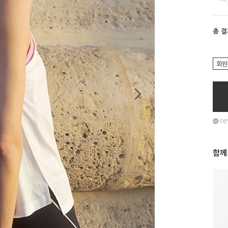
총 
회원
re
함께