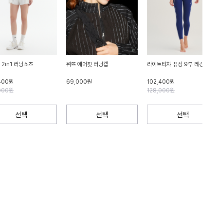
 2in1 러닝쇼츠
위뜨 에어핏 러닝캡
라이트티챠 퓨징 9부 레깅스
400원
69,000원
102,400원
000원
128,000원
선택
선택
선택