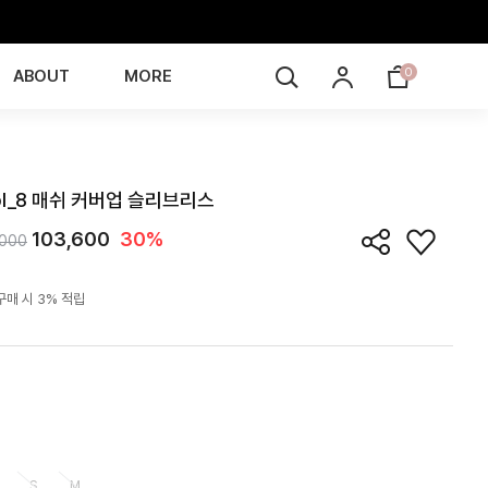
0
ABOUT
MORE
TE6J05T
ol_8 매쉬 커버업 슬리브리스
103,600
30%
,000
구매 시 3% 적립
S
M