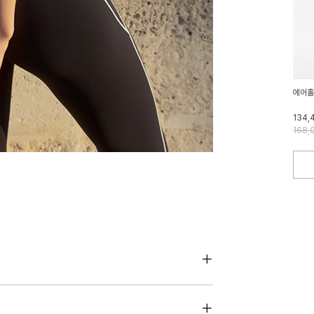
에어홀
134,
168,